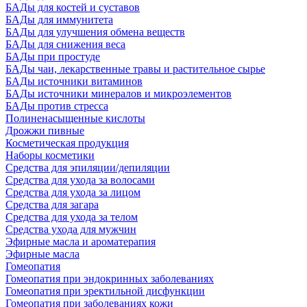
БАДы для костей и суставов
БАДы для иммунитета
БАДы для улучшения обмена веществ
БАДы для снижения веса
БАДы при простуде
БАДы чаи, лекарственные травы и растительное сырье
БАДы источники витаминов
БАДы источники минералов и микроэлементов
БАДы против стресса
Полиненасыщенные кислоты
Дрожжи пивные
Косметическая продукция
Наборы косметики
Средства для эпиляции/депиляции
Средства для ухода за волосами
Средства для ухода за лицом
Средства для загара
Средства для ухода за телом
Средства ухода для мужчин
Эфирные масла и ароматерапия
Эфирные масла
Гомеопатия
Гомеопатия при эндокринных заболеваниях
Гомеопатия при эректильной дисфункции
Гомеопатия при заболеваниях кожи