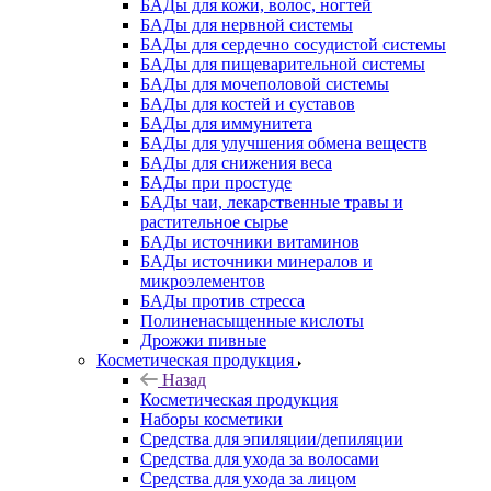
БАДы для кожи, волос, ногтей
БАДы для нервной системы
БАДы для сердечно сосудистой системы
БАДы для пищеварительной системы
БАДы для мочеполовой системы
БАДы для костей и суставов
БАДы для иммунитета
БАДы для улучшения обмена веществ
БАДы для снижения веса
БАДы при простуде
БАДы чаи, лекарственные травы и
растительное сырье
БАДы источники витаминов
БАДы источники минералов и
микроэлементов
БАДы против стресса
Полиненасыщенные кислоты
Дрожжи пивные
Косметическая продукция
Назад
Косметическая продукция
Наборы косметики
Средства для эпиляции/депиляции
Средства для ухода за волосами
Средства для ухода за лицом