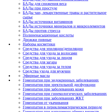
БАДы для снижения веса
БАДы при простуде
БАДы чаи, лекарственные травы и растительное
сырье
БАДы источники витаминов
БАДы источники минералов и микроэлементов
БАДы против стресса
Полиненасыщенные кислоты
Дрожжи пивные
Наборы косметики
Средства для эпиляции/депиляции
Средства для ухода за волосами
Средства для ухода за лицом
Средства для загара
Средства для ухода за телом
Средства ухода для мужчин
Эфирные масла
Гомеопатия при эндокринных заболеваниях
Гомеопатия при эректильной дисфункции
Гомеопатия при заболеваниях кожи
Гомеопатия при гинекологических заболеваниях
Гомеопатия при заболеваниях ЖКТ
Гомеопатия от укачивания
Гомеопатия в периклимактерическом периоде
Гомеопатия при нарушении обмена веществ