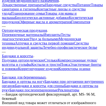
Изделия медицинского назначения
Лекарственные препараты
Народные средства
Питание
Товары
санитарии и гигиены
Контактные линзы и средства
ухода
Планирование семьи
Товары для мамы и
малыша
Биологически-активные добавки
Косметическая
продукция
Эфирные масла и ароматерапия
Гомеопатия
—
Ортопедическая продукция
Перевязочные материалы
Импланты
Тесты
диагностические
Уход за больными
Медицинская
техника
Аптечки и средства первой помощи
Средства
индивидуальной защиты
Лечебно-профилактическое белье
—
Бандажи и корсеты
Подушки ортопедические
Стельки
Компрессионные чулки/
колготы и гольфы
Костыли и трости
Пояса
Эластичные бинты
и повязки
Коррегирующие изделия
Корректоры осанки
—
Бандажи для беременныых
Бандажи и ортезы на ногу
Бандажи при опущении внутренних
органов
Бандажи и корсеты для спины
Бандажи и ортезы на
руку
Бандажи послеоперационные
Реклинаторы
—
Бандаж ортопедический фиксирующий, арт. MS- 96 M,
бежевый
Bнешний вид товара может отличаться от изображённого