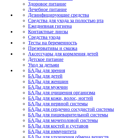
Здоровое питание
Лечебное питание
Дезинфицирующие средства
Средства для ухода за полостью рта
Ежедневная гигиена
Контактные линзы
Средства ухода
Тесты на беременность
Презервативы и смазка
Аксессуары для кормления детей
Детское питание
Уход за детьми
БАДы для зрения
БАДы для детей
БАДы для женщин
БАДы для мужчин
БАДы для очищения организма
БАДы для кожи, волос, ногтей
БАДы для нервной системы
БАДы для сердечно сосудистой системы
БАДы для пищеварительной системы
БАДы для мочеполовой системы
БАДы для костей и суставов
БАДы для иммунитета
БАДы для улучшения обмена веществ