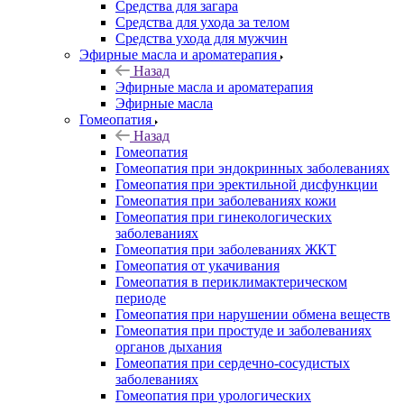
Средства для загара
Средства для ухода за телом
Средства ухода для мужчин
Эфирные масла и ароматерапия
Назад
Эфирные масла и ароматерапия
Эфирные масла
Гомеопатия
Назад
Гомеопатия
Гомеопатия при эндокринных заболеваниях
Гомеопатия при эректильной дисфункции
Гомеопатия при заболеваниях кожи
Гомеопатия при гинекологических
заболеваниях
Гомеопатия при заболеваниях ЖКТ
Гомеопатия от укачивания
Гомеопатия в периклимактерическом
периоде
Гомеопатия при нарушении обмена веществ
Гомеопатия при простуде и заболеваниях
органов дыхания
Гомеопатия при сердечно-сосудистых
заболеваниях
Гомеопатия при урологических