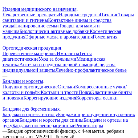
—
Изделия медицинского назначения
Лекарственные препараты
Народные средства
Питание
Товары
санитарии и гигиены
Контактные линзы и средства
ухода
Планирование семьи
Товары для мамы и
малыша
Биологически-активные добавки
Косметическая
продукция
Эфирные масла и ароматерапия
Гомеопатия
—
Ортопедическая продукция
Перевязочные материалы
Импланты
Тесты
диагностические
Уход за больными
Медицинская
техника
Аптечки и средства первой помощи
Средства
индивидуальной защиты
Лечебно-профилактическое белье
—
Бандажи и корсеты
Подушки ортопедические
Стельки
Компрессионные чулки/
колготы и гольфы
Костыли и трости
Пояса
Эластичные бинты
и повязки
Коррегирующие изделия
Корректоры осанки
—
Бандажи для беременныых
Бандажи и ортезы на ногу
Бандажи при опущении внутренних
органов
Бандажи и корсеты для спины
Бандажи и ортезы на
руку
Бандажи послеоперационные
Реклинаторы
—
Бандаж ортопедический фиксир. с 4-мя метал. ребрами
жесткости, арт. MS-99 L, бежевый