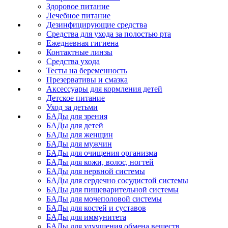
Здоровое питание
Лечебное питание
Дезинфицирующие средства
Средства для ухода за полостью рта
Ежедневная гигиена
Контактные линзы
Средства ухода
Тесты на беременность
Презервативы и смазка
Аксессуары для кормления детей
Детское питание
Уход за детьми
БАДы для зрения
БАДы для детей
БАДы для женщин
БАДы для мужчин
БАДы для очищения организма
БАДы для кожи, волос, ногтей
БАДы для нервной системы
БАДы для сердечно сосудистой системы
БАДы для пищеварительной системы
БАДы для мочеполовой системы
БАДы для костей и суставов
БАДы для иммунитета
БАДы для улучшения обмена веществ