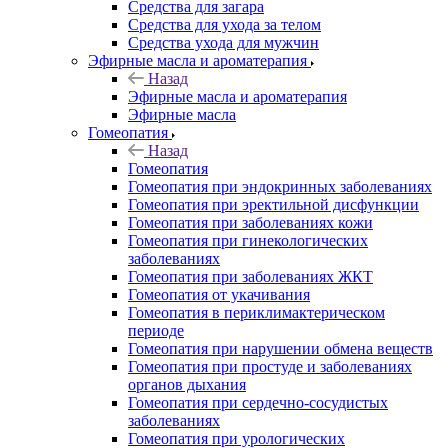
Средства для загара
Средства для ухода за телом
Средства ухода для мужчин
Эфирные масла и ароматерапия
Назад
Эфирные масла и ароматерапия
Эфирные масла
Гомеопатия
Назад
Гомеопатия
Гомеопатия при эндокринных заболеваниях
Гомеопатия при эректильной дисфункции
Гомеопатия при заболеваниях кожи
Гомеопатия при гинекологических
заболеваниях
Гомеопатия при заболеваниях ЖКТ
Гомеопатия от укачивания
Гомеопатия в периклимактерическом
периоде
Гомеопатия при нарушении обмена веществ
Гомеопатия при простуде и заболеваниях
органов дыхания
Гомеопатия при сердечно-сосудистых
заболеваниях
Гомеопатия при урологических