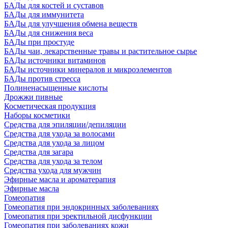
БАДы для костей и суставов
БАДы для иммунитета
БАДы для улучшения обмена веществ
БАДы для снижения веса
БАДы при простуде
БАДы чаи, лекарственные травы и растительное сырье
БАДы источники витаминов
БАДы источники минералов и микроэлементов
БАДы против стресса
Полиненасыщенные кислоты
Дрожжи пивные
Косметическая продукция
Наборы косметики
Средства для эпиляции/депиляции
Средства для ухода за волосами
Средства для ухода за лицом
Средства для загара
Средства для ухода за телом
Средства ухода для мужчин
Эфирные масла и ароматерапия
Эфирные масла
Гомеопатия
Гомеопатия при эндокринных заболеваниях
Гомеопатия при эректильной дисфункции
Гомеопатия при заболеваниях кожи