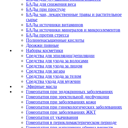
БАДы для снижения веса
БАДы при простуде
БАДы чаи, лекарственные травы и растительное
сырье
БАДы источники витаминов
БАДы источники минералов и микроэлементов
БАДы против стресса
Полиненасыщенные кислоты
Дрожжи пивные
Наборы косметики
Средства для эпиляции/депиляции
Средства для ухода за волосами
Средства для ухода за лицом
Средства для загара
Средства для ухода за телом
Средства ухода для мужчин
Эфирные масла
Гомеопатия при эндокринных заболеваниях
Гомеопатия при эректильной дисфункции
Гомеопатия при заболеваниях кожи
Гомеопатия при гинекологических заболеваниях
Гомеопатия при заболеваниях ЖКТ
Гомеопатия от укачивания
Гомеопатия в периклимактерическом периоде
Гомеопатия при нарушении обмена веществ