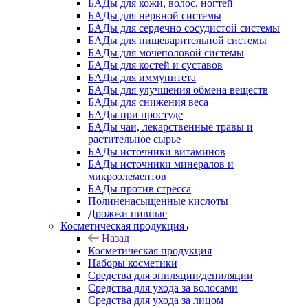
БАДы для кожи, волос, ногтей
БАДы для нервной системы
БАДы для сердечно сосудистой системы
БАДы для пищеварительной системы
БАДы для мочеполовой системы
БАДы для костей и суставов
БАДы для иммунитета
БАДы для улучшения обмена веществ
БАДы для снижения веса
БАДы при простуде
БАДы чаи, лекарственные травы и
растительное сырье
БАДы источники витаминов
БАДы источники минералов и
микроэлементов
БАДы против стресса
Полиненасыщенные кислоты
Дрожжи пивные
Косметическая продукция
Назад
Косметическая продукция
Наборы косметики
Средства для эпиляции/депиляции
Средства для ухода за волосами
Средства для ухода за лицом