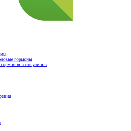
емы
половые гормоны
 гормонов и инсулинов
орения
ы