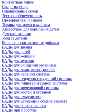
Контактные линзы
Средства ухода
Планирование семьи
Тесты на беременность
Презервативы и смазка
Товары для мамы и малыша
Аксессуары для кормления детей
Детское питание
Уход за детьми
Биологически-активные добавки
БАДы для зрения
БАДы для детей
БАДы для женщин
БАДы для мужчин
БАДы для очищения организма
БАДы для кожи, волос, ногтей
БАДы для нервной системы
БАДы для сердечно сосудистой системы
БАДы для пищеварительной системы
БАДы для мочеполовой системы
БАДы для костей и суставов
БАДы для иммунитета
БАДы для улучшения обмена веществ
БАДы для снижения веса
БАДы при простуде