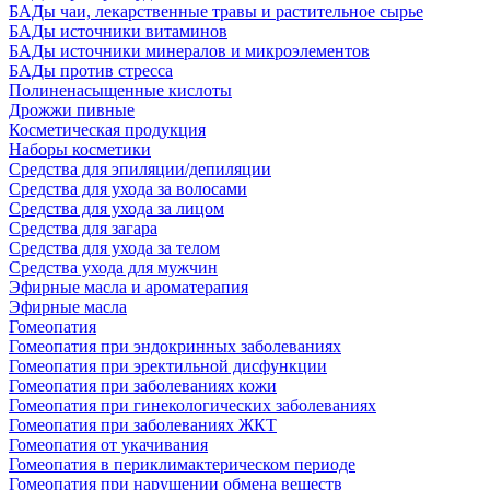
БАДы чаи, лекарственные травы и растительное сырье
БАДы источники витаминов
БАДы источники минералов и микроэлементов
БАДы против стресса
Полиненасыщенные кислоты
Дрожжи пивные
Косметическая продукция
Наборы косметики
Средства для эпиляции/депиляции
Средства для ухода за волосами
Средства для ухода за лицом
Средства для загара
Средства для ухода за телом
Средства ухода для мужчин
Эфирные масла и ароматерапия
Эфирные масла
Гомеопатия
Гомеопатия при эндокринных заболеваниях
Гомеопатия при эректильной дисфункции
Гомеопатия при заболеваниях кожи
Гомеопатия при гинекологических заболеваниях
Гомеопатия при заболеваниях ЖКТ
Гомеопатия от укачивания
Гомеопатия в периклимактерическом периоде
Гомеопатия при нарушении обмена веществ