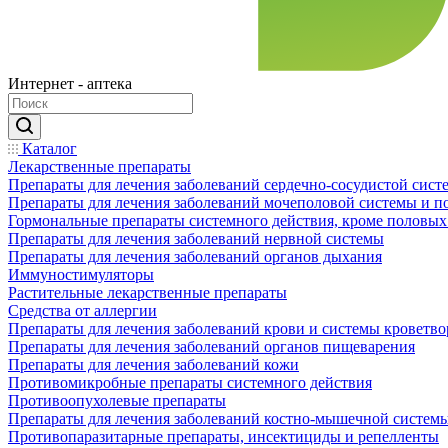
Интернет - аптека
Каталог
Лекарственные препараты
Препараты для лечения заболеваний сердечно-сосудистой сист
Препараты для лечения заболеваний мочеполовой системы и 
Гормональные препараты системного действия, кроме половых
Препараты для лечения заболеваний нервной системы
Препараты для лечения заболеваний органов дыхания
Иммуностимуляторы
Растительные лекарственные препараты
Средства от аллергии
Препараты для лечения заболеваний крови и системы кроветв
Препараты для лечения заболеваний органов пищеварения
Препараты для лечения заболеваний кожи
Противомикробные препараты системного действия
Противоопухолевые препараты
Препараты для лечения заболеваний костно-мышечной систем
Противопаразитарные препараты, инсектициды и репелленты