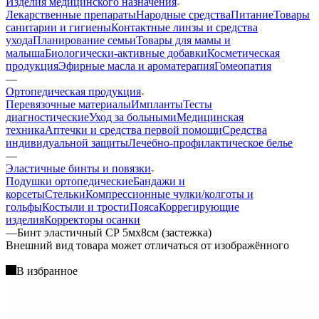
Изделия медицинского назначения
Лекарственные препараты
Народные средства
Питание
Товары
санитарии и гигиены
Контактные линзы и средства
ухода
Планирование семьи
Товары для мамы и
малыша
Биологически-активные добавки
Косметическая
продукция
Эфирные масла и ароматерапия
Гомеопатия
—
Ортопедическая продукция
Перевязочные материалы
Импланты
Тесты
диагностические
Уход за больными
Медицинская
техника
Аптечки и средства первой помощи
Средства
индивидуальной защиты
Лечебно-профилактическое белье
—
Эластичные бинты и повязки
Подушки ортопедические
Бандажи и
корсеты
Стельки
Компрессионные чулки/колготы и
гольфы
Костыли и трости
Пояса
Коррегирующие
изделия
Корректоры осанки
—
Бинт эластичный СР 5мх8см (застежка)
Bнешний вид товара может отличаться от изображённого
В избранное