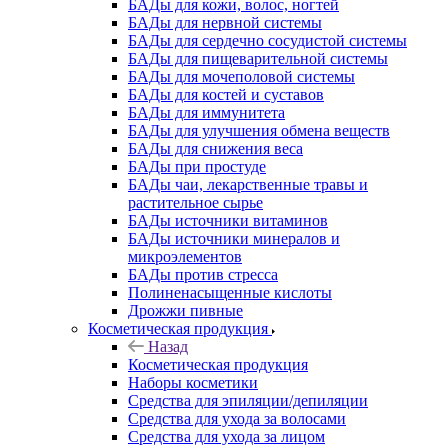
БАДы для кожи, волос, ногтей
БАДы для нервной системы
БАДы для сердечно сосудистой системы
БАДы для пищеварительной системы
БАДы для мочеполовой системы
БАДы для костей и суставов
БАДы для иммунитета
БАДы для улучшения обмена веществ
БАДы для снижения веса
БАДы при простуде
БАДы чаи, лекарственные травы и
растительное сырье
БАДы источники витаминов
БАДы источники минералов и
микроэлементов
БАДы против стресса
Полиненасыщенные кислоты
Дрожжи пивные
Косметическая продукция
Назад
Косметическая продукция
Наборы косметики
Средства для эпиляции/депиляции
Средства для ухода за волосами
Средства для ухода за лицом