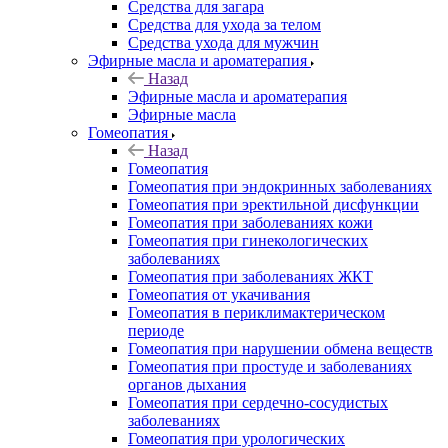
Средства для загара
Средства для ухода за телом
Средства ухода для мужчин
Эфирные масла и ароматерапия
Назад
Эфирные масла и ароматерапия
Эфирные масла
Гомеопатия
Назад
Гомеопатия
Гомеопатия при эндокринных заболеваниях
Гомеопатия при эректильной дисфункции
Гомеопатия при заболеваниях кожи
Гомеопатия при гинекологических
заболеваниях
Гомеопатия при заболеваниях ЖКТ
Гомеопатия от укачивания
Гомеопатия в периклимактерическом
периоде
Гомеопатия при нарушении обмена веществ
Гомеопатия при простуде и заболеваниях
органов дыхания
Гомеопатия при сердечно-сосудистых
заболеваниях
Гомеопатия при урологических