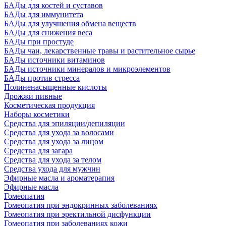
БАДы для костей и суставов
БАДы для иммунитета
БАДы для улучшения обмена веществ
БАДы для снижения веса
БАДы при простуде
БАДы чаи, лекарственные травы и растительное сырье
БАДы источники витаминов
БАДы источники минералов и микроэлементов
БАДы против стресса
Полиненасыщенные кислоты
Дрожжи пивные
Косметическая продукция
Наборы косметики
Средства для эпиляции/депиляции
Средства для ухода за волосами
Средства для ухода за лицом
Средства для загара
Средства для ухода за телом
Средства ухода для мужчин
Эфирные масла и ароматерапия
Эфирные масла
Гомеопатия
Гомеопатия при эндокринных заболеваниях
Гомеопатия при эректильной дисфункции
Гомеопатия при заболеваниях кожи