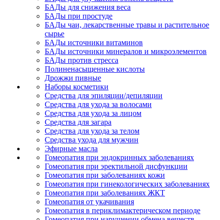
БАДы для снижения веса
БАДы при простуде
БАДы чаи, лекарственные травы и растительное
сырье
БАДы источники витаминов
БАДы источники минералов и микроэлементов
БАДы против стресса
Полиненасыщенные кислоты
Дрожжи пивные
Наборы косметики
Средства для эпиляции/депиляции
Средства для ухода за волосами
Средства для ухода за лицом
Средства для загара
Средства для ухода за телом
Средства ухода для мужчин
Эфирные масла
Гомеопатия при эндокринных заболеваниях
Гомеопатия при эректильной дисфункции
Гомеопатия при заболеваниях кожи
Гомеопатия при гинекологических заболеваниях
Гомеопатия при заболеваниях ЖКТ
Гомеопатия от укачивания
Гомеопатия в периклимактерическом периоде
Гомеопатия при нарушении обмена веществ