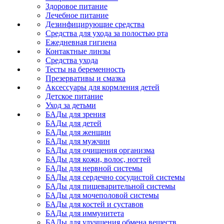
Здоровое питание
Лечебное питание
Дезинфицирующие средства
Средства для ухода за полостью рта
Ежедневная гигиена
Контактные линзы
Средства ухода
Тесты на беременность
Презервативы и смазка
Аксессуары для кормления детей
Детское питание
Уход за детьми
БАДы для зрения
БАДы для детей
БАДы для женщин
БАДы для мужчин
БАДы для очищения организма
БАДы для кожи, волос, ногтей
БАДы для нервной системы
БАДы для сердечно сосудистой системы
БАДы для пищеварительной системы
БАДы для мочеполовой системы
БАДы для костей и суставов
БАДы для иммунитета
БАДы для улучшения обмена веществ