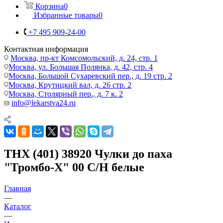
Корзина
0
Избранные товары
0
+7 495 909-24-00
Контактная информация
Москва, пр-кт Комсомольский, д. 24, стр. 1
Москва, ул. Большая Полянка, д. 42, стр. 4
Москва, Большой Сухаревский пер., д. 19 стр. 2
Москва, Крутицкий вал, д. 26 стр. 2
Москва, Столярный пер., д. 7 к. 2
info@lekarstva24.ru
THX (401) 38920 Чулки до паха
"Тромбо-Х" 00 С/Н белые
Главная
—
Каталог
—