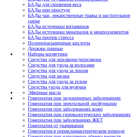
БАДы для снижения веса
БАДы при простуде
БАДы чаи, лекарственные травы и растительное
сырье
БАДы источники витаминов
БАДы источники минералов и микроэлементов
БАДы против стресса
Полиненасыщенные кислоты
Дрожжи пивные
Наборы косметики
Средства для эпиляции/депиляции
Средства для ухода за волосами
Средства для ухода за лицом
Средства для загара
Средства для ухода за телом
Средства ухода для мужчин
Эфирные масла
Гомеопатия при эндокринных заболеваниях
Гомеопатия при эректильной дисфункции
Гомеопатия при заболеваниях кожи
Гомеопатия при гинекологических заболеваниях
Гомеопатия при заболеваниях ЖКТ
Гомеопатия от укачивания
Гомеопатия в периклимактерическом периоде
Гомеопатия при нарушении обмена веществ