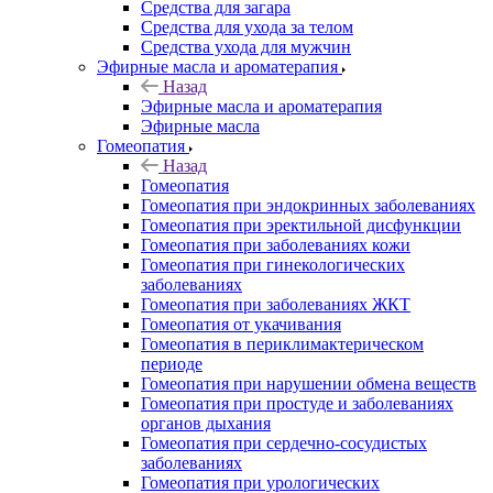
Средства для загара
Средства для ухода за телом
Средства ухода для мужчин
Эфирные масла и ароматерапия
Назад
Эфирные масла и ароматерапия
Эфирные масла
Гомеопатия
Назад
Гомеопатия
Гомеопатия при эндокринных заболеваниях
Гомеопатия при эректильной дисфункции
Гомеопатия при заболеваниях кожи
Гомеопатия при гинекологических
заболеваниях
Гомеопатия при заболеваниях ЖКТ
Гомеопатия от укачивания
Гомеопатия в периклимактерическом
периоде
Гомеопатия при нарушении обмена веществ
Гомеопатия при простуде и заболеваниях
органов дыхания
Гомеопатия при сердечно-сосудистых
заболеваниях
Гомеопатия при урологических