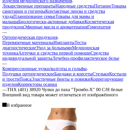
Изделия медицинского назначения
Лекарственные препараты
Народные средства
Питание
Товары
санитарии и гигиены
Контактные линзы и средства
ухода
Планирование семьи
Товары для мамы и
малыша
Биологически-активные добавки
Косметическая
продукция
Эфирные масла и ароматерапия
Гомеопатия
—
Ортопедическая продукция
Перевязочные материалы
Импланты
Тесты
диагностические
Уход за больными
Медицинская
техника
Аптечки и средства первой помощи
Средства
индивидуальной защиты
Лечебно-профилактическое белье
—
Компрессионные чулки/колготы и гольфы
Подушки ортопедические
Бандажи и корсеты
Стельки
Костыли
и трости
Пояса
Эластичные бинты и повязки
Коррегирующие
изделия
Корректоры осанки
—
THX (401) 38920 Чулки до паха "Тромбо-Х" 00 С/Н белые
Bнешний вид товара может отличаться от изображённого
В избранное