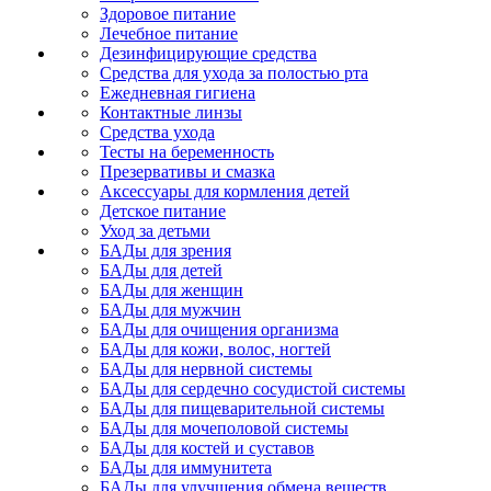
Здоровое питание
Лечебное питание
Дезинфицирующие средства
Средства для ухода за полостью рта
Ежедневная гигиена
Контактные линзы
Средства ухода
Тесты на беременность
Презервативы и смазка
Аксессуары для кормления детей
Детское питание
Уход за детьми
БАДы для зрения
БАДы для детей
БАДы для женщин
БАДы для мужчин
БАДы для очищения организма
БАДы для кожи, волос, ногтей
БАДы для нервной системы
БАДы для сердечно сосудистой системы
БАДы для пищеварительной системы
БАДы для мочеполовой системы
БАДы для костей и суставов
БАДы для иммунитета
БАДы для улучшения обмена веществ