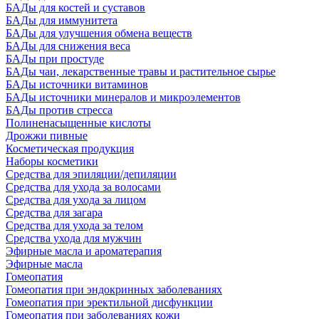
БАДы для костей и суставов
БАДы для иммунитета
БАДы для улучшения обмена веществ
БАДы для снижения веса
БАДы при простуде
БАДы чаи, лекарственные травы и растительное сырье
БАДы источники витаминов
БАДы источники минералов и микроэлементов
БАДы против стресса
Полиненасыщенные кислоты
Дрожжи пивные
Косметическая продукция
Наборы косметики
Средства для эпиляции/депиляции
Средства для ухода за волосами
Средства для ухода за лицом
Средства для загара
Средства для ухода за телом
Средства ухода для мужчин
Эфирные масла и ароматерапия
Эфирные масла
Гомеопатия
Гомеопатия при эндокринных заболеваниях
Гомеопатия при эректильной дисфункции
Гомеопатия при заболеваниях кожи