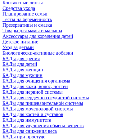
Контактные линзы
Средства ухода
Планирование семьи
Тесты на беременность
Презервативы и смазка
Товары для мамы и малыша
Аксессуары для кормления детей
Детское питание
Уход за детьми
Биологически-активные добавки
БАДы для зрения
БАДы для детей
БАДы для женщин
БАДы для мужчин
БАДы для очищения организма
БАДы для кожи, волос, ногтей
БАДы для нервной системы
БАДы для сердечно сосудистой системы
БАДы для пищеварительной системы
БАДы для мочеполовой системы
БАДы для костей и суставов
БАДы для иммунитета
БАДы для улучшения обмена веществ
БАДы для снижения веса
БАДы при простуде