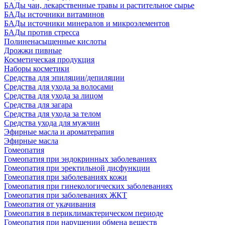
БАДы чаи, лекарственные травы и растительное сырье
БАДы источники витаминов
БАДы источники минералов и микроэлементов
БАДы против стресса
Полиненасыщенные кислоты
Дрожжи пивные
Косметическая продукция
Наборы косметики
Средства для эпиляции/депиляции
Средства для ухода за волосами
Средства для ухода за лицом
Средства для загара
Средства для ухода за телом
Средства ухода для мужчин
Эфирные масла и ароматерапия
Эфирные масла
Гомеопатия
Гомеопатия при эндокринных заболеваниях
Гомеопатия при эректильной дисфункции
Гомеопатия при заболеваниях кожи
Гомеопатия при гинекологических заболеваниях
Гомеопатия при заболеваниях ЖКТ
Гомеопатия от укачивания
Гомеопатия в периклимактерическом периоде
Гомеопатия при нарушении обмена веществ