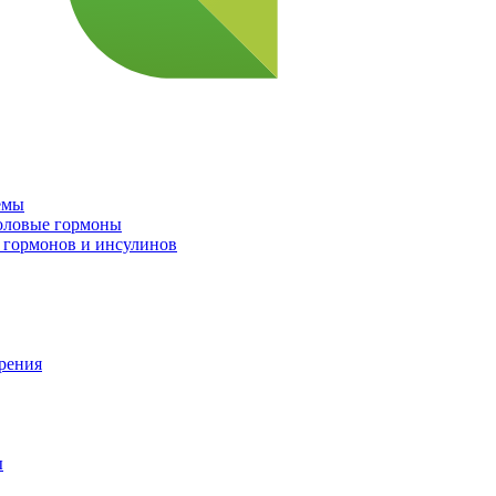
емы
половые гормоны
 гормонов и инсулинов
орения
ы