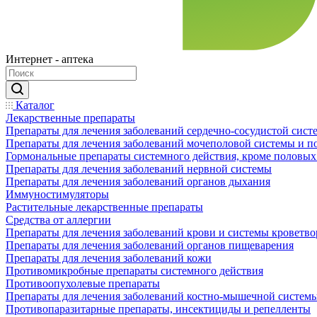
Интернет - аптека
Каталог
Лекарственные препараты
Препараты для лечения заболеваний сердечно-сосудистой сист
Препараты для лечения заболеваний мочеполовой системы и 
Гормональные препараты системного действия, кроме половых
Препараты для лечения заболеваний нервной системы
Препараты для лечения заболеваний органов дыхания
Иммуностимуляторы
Растительные лекарственные препараты
Средства от аллергии
Препараты для лечения заболеваний крови и системы кроветв
Препараты для лечения заболеваний органов пищеварения
Препараты для лечения заболеваний кожи
Противомикробные препараты системного действия
Противоопухолевые препараты
Препараты для лечения заболеваний костно-мышечной систем
Противопаразитарные препараты, инсектициды и репелленты