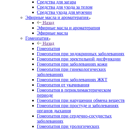
Средства для загара
Средства для ухода за телом
Средства ухода для мужчин
Эфирные масла и ароматерапия
Назад
Эфирные масла и ароматерапия
Эфирные масла
Гомеопатия
Назад
Гомеопатия
Гомеопатия при эндокринных заболеваниях
Гомеопатия при эректильной дисфункции
Гомеопатия при заболеваниях кожи
Гомеопатия при гинекологических
заболеваниях
Гомеопатия при заболеваниях ЖКТ
Гомеопатия от укачивания
Гомеопатия в периклимактерическом
периоде
Гомеопатия при нарушении обмена веществ
Гомеопатия при простуде и заболеваниях
органов дыхания
Гомеопатия при сердечно-сосудистых
заболеваниях
Гомеопатия при урологических