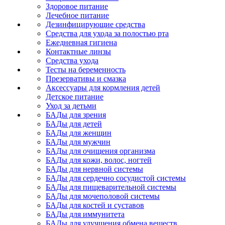
Здоровое питание
Лечебное питание
Дезинфицирующие средства
Средства для ухода за полостью рта
Ежедневная гигиена
Контактные линзы
Средства ухода
Тесты на беременность
Презервативы и смазка
Аксессуары для кормления детей
Детское питание
Уход за детьми
БАДы для зрения
БАДы для детей
БАДы для женщин
БАДы для мужчин
БАДы для очищения организма
БАДы для кожи, волос, ногтей
БАДы для нервной системы
БАДы для сердечно сосудистой системы
БАДы для пищеварительной системы
БАДы для мочеполовой системы
БАДы для костей и суставов
БАДы для иммунитета
БАДы для улучшения обмена веществ