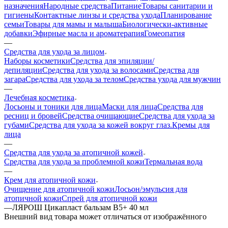
назначения
Народные средства
Питание
Товары санитарии и
гигиены
Контактные линзы и средства ухода
Планирование
семьи
Товары для мамы и малыша
Биологически-активные
добавки
Эфирные масла и ароматерапия
Гомеопатия
—
Средства для ухода за лицом
Наборы косметики
Средства для эпиляции/
депиляции
Средства для ухода за волосами
Средства для
загара
Средства для ухода за телом
Средства ухода для мужчин
—
Лечебная косметика
Лосьоны и тоники для лица
Маски для лица
Средства для
ресниц и бровей
Средства очищающие
Средства для ухода за
губами
Средства для ухода за кожей вокруг глаз.
Кремы для
лица
—
Средства для ухода за атопичной кожей
Средства для ухода за проблемной кожи
Термальная вода
—
Крем для атопичной кожи
Очищение для атопичной кожи
Лосьон/эмульсия для
атопичной кожи
Спрей для атопичной кожи
—
ЛЯРОШ Цикапласт бальзам B5+ 40 мл
Bнешний вид товара может отличаться от изображённого