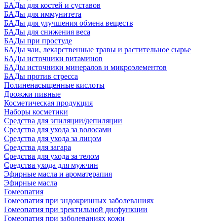
БАДы для костей и суставов
БАДы для иммунитета
БАДы для улучшения обмена веществ
БАДы для снижения веса
БАДы при простуде
БАДы чаи, лекарственные травы и растительное сырье
БАДы источники витаминов
БАДы источники минералов и микроэлементов
БАДы против стресса
Полиненасыщенные кислоты
Дрожжи пивные
Косметическая продукция
Наборы косметики
Средства для эпиляции/депиляции
Средства для ухода за волосами
Средства для ухода за лицом
Средства для загара
Средства для ухода за телом
Средства ухода для мужчин
Эфирные масла и ароматерапия
Эфирные масла
Гомеопатия
Гомеопатия при эндокринных заболеваниях
Гомеопатия при эректильной дисфункции
Гомеопатия при заболеваниях кожи