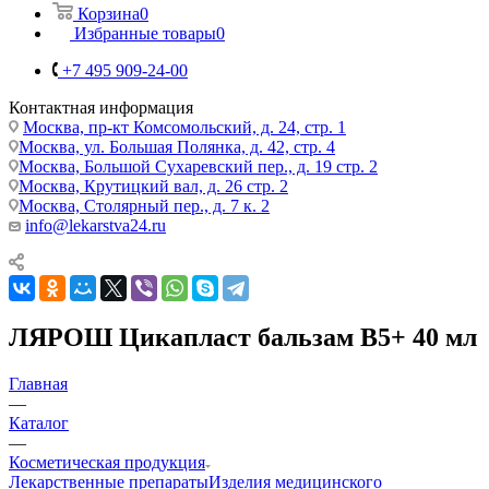
Корзина
0
Избранные товары
0
+7 495 909-24-00
Контактная информация
Москва, пр-кт Комсомольский, д. 24, стр. 1
Москва, ул. Большая Полянка, д. 42, стр. 4
Москва, Большой Сухаревский пер., д. 19 стр. 2
Москва, Крутицкий вал, д. 26 стр. 2
Москва, Столярный пер., д. 7 к. 2
info@lekarstva24.ru
ЛЯРОШ Цикапласт бальзам B5+ 40 мл
Главная
—
Каталог
—
Косметическая продукция
Лекарственные препараты
Изделия медицинского