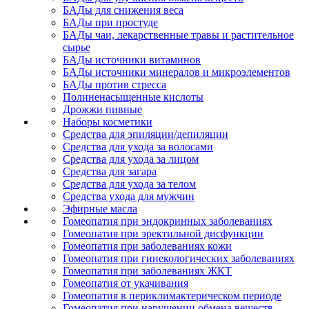
БАДы для снижения веса
БАДы при простуде
БАДы чаи, лекарственные травы и растительное
сырье
БАДы источники витаминов
БАДы источники минералов и микроэлементов
БАДы против стресса
Полиненасыщенные кислоты
Дрожжи пивные
Наборы косметики
Средства для эпиляции/депиляции
Средства для ухода за волосами
Средства для ухода за лицом
Средства для загара
Средства для ухода за телом
Средства ухода для мужчин
Эфирные масла
Гомеопатия при эндокринных заболеваниях
Гомеопатия при эректильной дисфункции
Гомеопатия при заболеваниях кожи
Гомеопатия при гинекологических заболеваниях
Гомеопатия при заболеваниях ЖКТ
Гомеопатия от укачивания
Гомеопатия в периклимактерическом периоде
Гомеопатия при нарушении обмена веществ