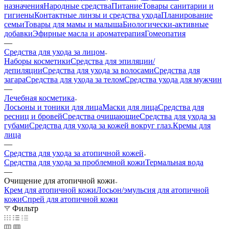
назначения
Народные средства
Питание
Товары санитарии и
гигиены
Контактные линзы и средства ухода
Планирование
семьи
Товары для мамы и малыша
Биологически-активные
добавки
Эфирные масла и ароматерапия
Гомеопатия
—
Средства для ухода за лицом
Наборы косметики
Средства для эпиляции/
депиляции
Средства для ухода за волосами
Средства для
загара
Средства для ухода за телом
Средства ухода для мужчин
—
Лечебная косметика
Лосьоны и тоники для лица
Маски для лица
Средства для
ресниц и бровей
Средства очищающие
Средства для ухода за
губами
Средства для ухода за кожей вокруг глаз.
Кремы для
лица
—
Средства для ухода за атопичной кожей
Средства для ухода за проблемной кожи
Термальная вода
—
Очищение для атопичной кожи
Крем для атопичной кожи
Лосьон/эмульсия для атопичной
кожи
Спрей для атопичной кожи
Фильтр