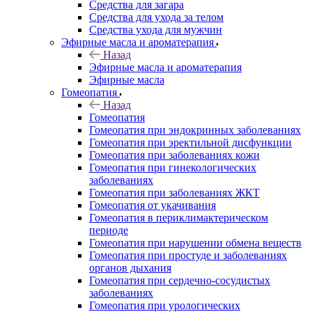
Средства для загара
Средства для ухода за телом
Средства ухода для мужчин
Эфирные масла и ароматерапия
Назад
Эфирные масла и ароматерапия
Эфирные масла
Гомеопатия
Назад
Гомеопатия
Гомеопатия при эндокринных заболеваниях
Гомеопатия при эректильной дисфункции
Гомеопатия при заболеваниях кожи
Гомеопатия при гинекологических
заболеваниях
Гомеопатия при заболеваниях ЖКТ
Гомеопатия от укачивания
Гомеопатия в периклимактерическом
периоде
Гомеопатия при нарушении обмена веществ
Гомеопатия при простуде и заболеваниях
органов дыхания
Гомеопатия при сердечно-сосудистых
заболеваниях
Гомеопатия при урологических