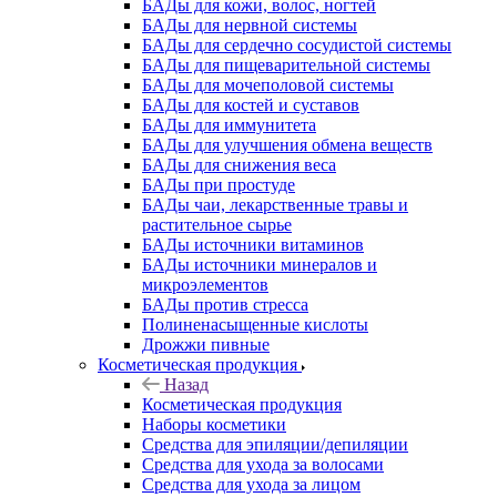
БАДы для кожи, волос, ногтей
БАДы для нервной системы
БАДы для сердечно сосудистой системы
БАДы для пищеварительной системы
БАДы для мочеполовой системы
БАДы для костей и суставов
БАДы для иммунитета
БАДы для улучшения обмена веществ
БАДы для снижения веса
БАДы при простуде
БАДы чаи, лекарственные травы и
растительное сырье
БАДы источники витаминов
БАДы источники минералов и
микроэлементов
БАДы против стресса
Полиненасыщенные кислоты
Дрожжи пивные
Косметическая продукция
Назад
Косметическая продукция
Наборы косметики
Средства для эпиляции/депиляции
Средства для ухода за волосами
Средства для ухода за лицом