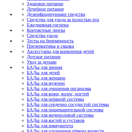
Здоровое питание
Лечебное питание
Дезинфицирующие средства
Средства для ухода за полостью рта
Ежедневная гигиена
Контактные линзы
Средства ухода
Тесты на беременность
Презервативы и смазка
Аксессуары для кормления детей
Детское питание
Уход за детьми
БАДы для зрения
БАДы для детей
БАДы для женщин
БАДы для мужчин
БАДы для очищения организма
БАДы для кожи, волос, ногтей
БАДы для нервной системы
БАДы для сердечно сосудистой системы
БАДы для пищеварительной системы
БАДы для мочеполовой системы
БАДы для костей и суставов
БАДы для иммунитета
БАДы для улучшения обмена веществ