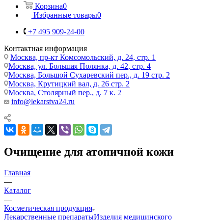
Корзина
0
Избранные товары
0
+7 495 909-24-00
Контактная информация
Москва, пр-кт Комсомольский, д. 24, стр. 1
Москва, ул. Большая Полянка, д. 42, стр. 4
Москва, Большой Сухаревский пер., д. 19 стр. 2
Москва, Крутицкий вал, д. 26 стр. 2
Москва, Столярный пер., д. 7 к. 2
info@lekarstva24.ru
Очищение для атопичной кожи
Главная
—
Каталог
—
Косметическая продукция
Лекарственные препараты
Изделия медицинского