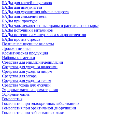
БАДы для костей и суставов
БАДы для иммунитета
БАДы для улучшения обмена веществ
БАДы для снижения веса
БАДы при простуде
БАДы чаи, лекарственные травы и растительное сырье
БАДы источники витаминов
БАДы источники минералов и микроэлементов
БАДы против стресса
Полиненасыщенные кислоты
Дрожжи пивные
Косметическая продукция
Наборы косметики
Средства для эпиляции/депиляции
Средства для ухода за волосами
Средства для ухода за лицом
Средства для загара
Средства для ухода за телом
Средства ухода для мужчин
Эфирные масла и ароматерапия
Эфирные масла
Гомеопатия
Гомеопатия при эндокринных заболеваниях
Гомеопатия при эректильной дисфункции
Гомеопатия при заболеваниях кожи