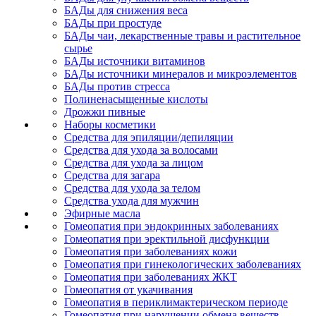
БАДы для снижения веса
БАДы при простуде
БАДы чаи, лекарственные травы и растительное
сырье
БАДы источники витаминов
БАДы источники минералов и микроэлементов
БАДы против стресса
Полиненасыщенные кислоты
Дрожжи пивные
Наборы косметики
Средства для эпиляции/депиляции
Средства для ухода за волосами
Средства для ухода за лицом
Средства для загара
Средства для ухода за телом
Средства ухода для мужчин
Эфирные масла
Гомеопатия при эндокринных заболеваниях
Гомеопатия при эректильной дисфункции
Гомеопатия при заболеваниях кожи
Гомеопатия при гинекологических заболеваниях
Гомеопатия при заболеваниях ЖКТ
Гомеопатия от укачивания
Гомеопатия в периклимактерическом периоде
Гомеопатия при нарушении обмена веществ