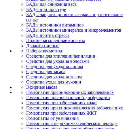
БАДы для снижения веса
БАДы при простуде
БАДы чаи, лекарственные травы и растительное
сырье
БАДы источники витаминов
БАДы источники минералов и микроэлементов
БАДы против стресса
Полиненасыщенные кислоты
Дрожжи пивные
Наборы косметики
Средства для эпиляции/депиляции
Средства для ухода за волосами
Средства для ухода за лицом
Средства для загара
Средства для ухода за телом
Средства ухода для мужчин
Эфирные масла
Гомеопатия при эндокринных заболеваниях
Гомеопатия при эректильной дисфункции
Гомеопатия при заболеваниях кожи
Гомеопатия при гинекологических заболеваниях
Гомеопатия при заболеваниях ЖКТ
Гомеопатия от укачивания
Гомеопатия в периклимактерическом периоде
Гомеопатия при нарушении обмена веществ