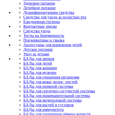
Здоровое питание
Лечебное питание
Дезинфицирующие средства
Средства для ухода за полостью рта
Ежедневная гигиена
Контактные линзы
Средства ухода
Тесты на беременность
Презервативы и смазка
Аксессуары для кормления детей
Детское питание
Уход за детьми
БАДы для зрения
БАДы для детей
БАДы для женщин
БАДы для мужчин
БАДы для очищения организма
БАДы для кожи, волос, ногтей
БАДы для нервной системы
БАДы для сердечно сосудистой системы
БАДы для пищеварительной системы
БАДы для мочеполовой системы
БАДы для костей и суставов
БАДы для иммунитета
БАДы для улучшения обмена веществ