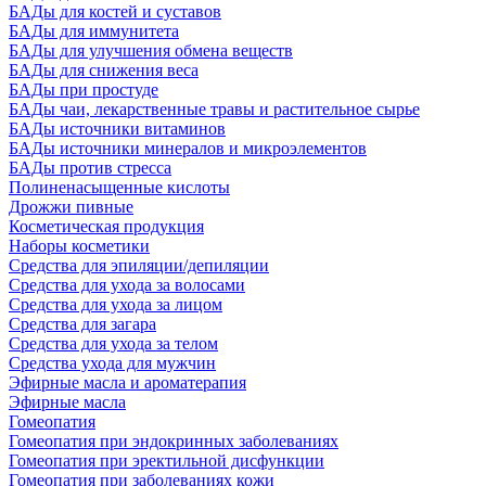
БАДы для костей и суставов
БАДы для иммунитета
БАДы для улучшения обмена веществ
БАДы для снижения веса
БАДы при простуде
БАДы чаи, лекарственные травы и растительное сырье
БАДы источники витаминов
БАДы источники минералов и микроэлементов
БАДы против стресса
Полиненасыщенные кислоты
Дрожжи пивные
Косметическая продукция
Наборы косметики
Средства для эпиляции/депиляции
Средства для ухода за волосами
Средства для ухода за лицом
Средства для загара
Средства для ухода за телом
Средства ухода для мужчин
Эфирные масла и ароматерапия
Эфирные масла
Гомеопатия
Гомеопатия при эндокринных заболеваниях
Гомеопатия при эректильной дисфункции
Гомеопатия при заболеваниях кожи