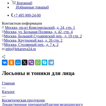
Корзина
0
Избранные товары
0
+7 495 909-24-00
Контактная информация
Москва, пр-кт Комсомольский, д. 24, стр. 1
Москва, ул. Большая Полянка, д. 42, стр. 4
Москва, Большой Сухаревский пер., д. 19 стр. 2
Москва, Крутицкий вал, д. 26 стр. 2
Москва, Столярный пер., д. 7 к. 2
info@lekarstva24.ru
Лосьоны и тоники для лица
Главная
—
Каталог
—
Косметическая продукция
Лекарственные препараты
Изделия медицинского