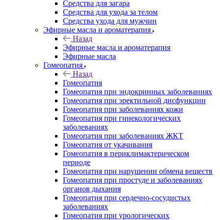
Средства для загара
Средства для ухода за телом
Средства ухода для мужчин
Эфирные масла и ароматерапия
Назад
Эфирные масла и ароматерапия
Эфирные масла
Гомеопатия
Назад
Гомеопатия
Гомеопатия при эндокринных заболеваниях
Гомеопатия при эректильной дисфункции
Гомеопатия при заболеваниях кожи
Гомеопатия при гинекологических
заболеваниях
Гомеопатия при заболеваниях ЖКТ
Гомеопатия от укачивания
Гомеопатия в периклимактерическом
периоде
Гомеопатия при нарушении обмена веществ
Гомеопатия при простуде и заболеваниях
органов дыхания
Гомеопатия при сердечно-сосудистых
заболеваниях
Гомеопатия при урологических