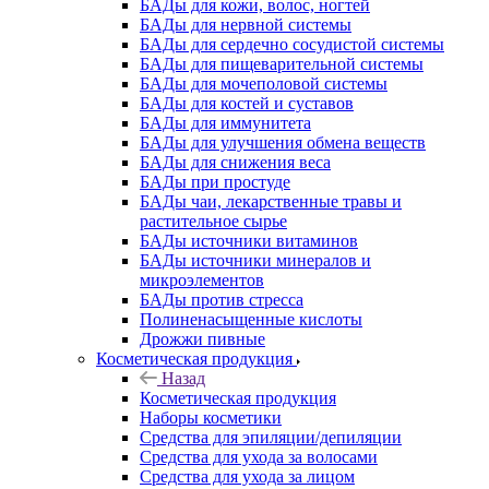
БАДы для кожи, волос, ногтей
БАДы для нервной системы
БАДы для сердечно сосудистой системы
БАДы для пищеварительной системы
БАДы для мочеполовой системы
БАДы для костей и суставов
БАДы для иммунитета
БАДы для улучшения обмена веществ
БАДы для снижения веса
БАДы при простуде
БАДы чаи, лекарственные травы и
растительное сырье
БАДы источники витаминов
БАДы источники минералов и
микроэлементов
БАДы против стресса
Полиненасыщенные кислоты
Дрожжи пивные
Косметическая продукция
Назад
Косметическая продукция
Наборы косметики
Средства для эпиляции/депиляции
Средства для ухода за волосами
Средства для ухода за лицом