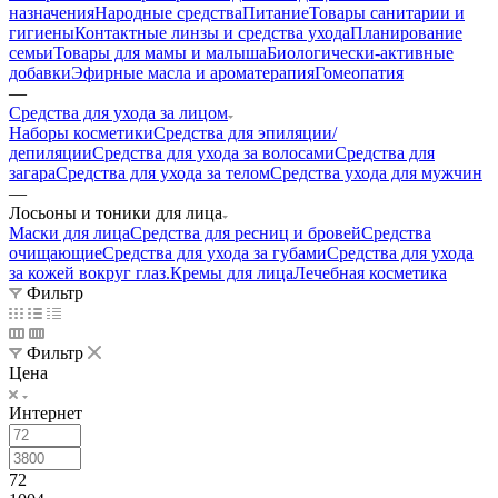
назначения
Народные средства
Питание
Товары санитарии и
гигиены
Контактные линзы и средства ухода
Планирование
семьи
Товары для мамы и малыша
Биологически-активные
добавки
Эфирные масла и ароматерапия
Гомеопатия
—
Средства для ухода за лицом
Наборы косметики
Средства для эпиляции/
депиляции
Средства для ухода за волосами
Средства для
загара
Средства для ухода за телом
Средства ухода для мужчин
—
Лосьоны и тоники для лица
Маски для лица
Средства для ресниц и бровей
Средства
очищающие
Средства для ухода за губами
Средства для ухода
за кожей вокруг глаз.
Кремы для лица
Лечебная косметика
Фильтр
Фильтр
Цена
Интернет
72