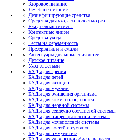
Здоровое питание
Лечебное питание
Дезинфицирующие средства
Средства для ухода за полостью рта
Ежедневная гигиена
Контактные линзы
Средства ухода
Тесты на беременность
Презервативы и смазка
Аксессуары для кормления детей
Детское питание
Уход за детьми
БАДы для зрения
БАДы для детей
БАДы для женщин
БАДы для мужчин
БАДы для очищения организма
БАДы для кожи, волос, ногтей
БАДы для нервной системы
БАДы для сердечно сосудистой системы
БАДы для пищеварительной системы
БАДы для мочеполовой системы
БАДы для костей и суставов
БАДы для иммунитета
БАДы для улучшения обмена веществ