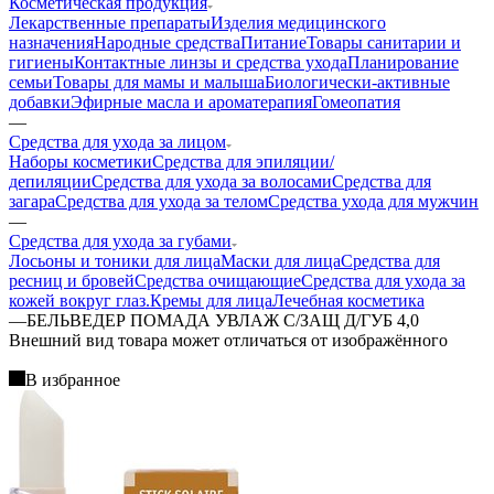
Косметическая продукция
Лекарственные препараты
Изделия медицинского
назначения
Народные средства
Питание
Товары санитарии и
гигиены
Контактные линзы и средства ухода
Планирование
семьи
Товары для мамы и малыша
Биологически-активные
добавки
Эфирные масла и ароматерапия
Гомеопатия
—
Средства для ухода за лицом
Наборы косметики
Средства для эпиляции/
депиляции
Средства для ухода за волосами
Средства для
загара
Средства для ухода за телом
Средства ухода для мужчин
—
Средства для ухода за губами
Лосьоны и тоники для лица
Маски для лица
Средства для
ресниц и бровей
Средства очищающие
Средства для ухода за
кожей вокруг глаз.
Кремы для лица
Лечебная косметика
—
БЕЛЬВЕДЕР ПОМАДА УВЛАЖ С/ЗАЩ Д/ГУБ 4,0
Bнешний вид товара может отличаться от изображённого
В избранное