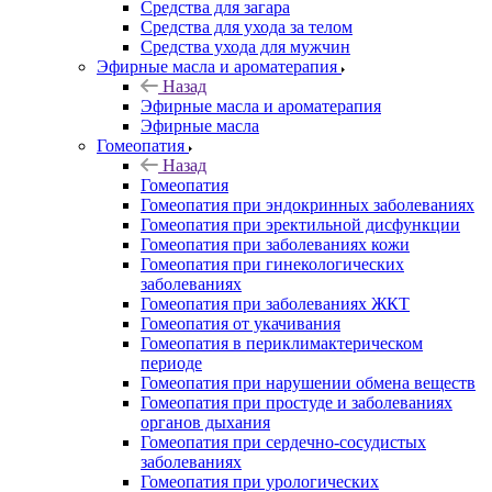
Средства для загара
Средства для ухода за телом
Средства ухода для мужчин
Эфирные масла и ароматерапия
Назад
Эфирные масла и ароматерапия
Эфирные масла
Гомеопатия
Назад
Гомеопатия
Гомеопатия при эндокринных заболеваниях
Гомеопатия при эректильной дисфункции
Гомеопатия при заболеваниях кожи
Гомеопатия при гинекологических
заболеваниях
Гомеопатия при заболеваниях ЖКТ
Гомеопатия от укачивания
Гомеопатия в периклимактерическом
периоде
Гомеопатия при нарушении обмена веществ
Гомеопатия при простуде и заболеваниях
органов дыхания
Гомеопатия при сердечно-сосудистых
заболеваниях
Гомеопатия при урологических