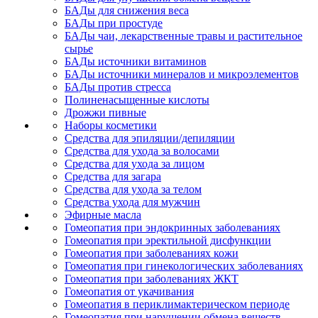
БАДы для снижения веса
БАДы при простуде
БАДы чаи, лекарственные травы и растительное
сырье
БАДы источники витаминов
БАДы источники минералов и микроэлементов
БАДы против стресса
Полиненасыщенные кислоты
Дрожжи пивные
Наборы косметики
Средства для эпиляции/депиляции
Средства для ухода за волосами
Средства для ухода за лицом
Средства для загара
Средства для ухода за телом
Средства ухода для мужчин
Эфирные масла
Гомеопатия при эндокринных заболеваниях
Гомеопатия при эректильной дисфункции
Гомеопатия при заболеваниях кожи
Гомеопатия при гинекологических заболеваниях
Гомеопатия при заболеваниях ЖКТ
Гомеопатия от укачивания
Гомеопатия в периклимактерическом периоде
Гомеопатия при нарушении обмена веществ