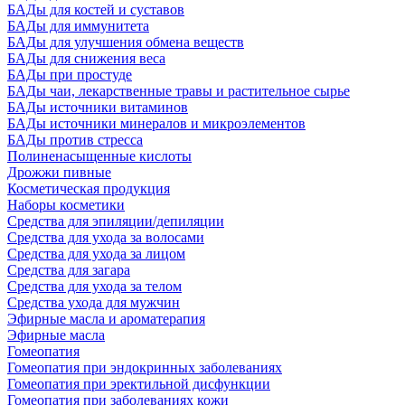
БАДы для костей и суставов
БАДы для иммунитета
БАДы для улучшения обмена веществ
БАДы для снижения веса
БАДы при простуде
БАДы чаи, лекарственные травы и растительное сырье
БАДы источники витаминов
БАДы источники минералов и микроэлементов
БАДы против стресса
Полиненасыщенные кислоты
Дрожжи пивные
Косметическая продукция
Наборы косметики
Средства для эпиляции/депиляции
Средства для ухода за волосами
Средства для ухода за лицом
Средства для загара
Средства для ухода за телом
Средства ухода для мужчин
Эфирные масла и ароматерапия
Эфирные масла
Гомеопатия
Гомеопатия при эндокринных заболеваниях
Гомеопатия при эректильной дисфункции
Гомеопатия при заболеваниях кожи