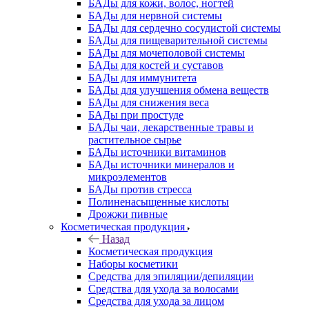
БАДы для кожи, волос, ногтей
БАДы для нервной системы
БАДы для сердечно сосудистой системы
БАДы для пищеварительной системы
БАДы для мочеполовой системы
БАДы для костей и суставов
БАДы для иммунитета
БАДы для улучшения обмена веществ
БАДы для снижения веса
БАДы при простуде
БАДы чаи, лекарственные травы и
растительное сырье
БАДы источники витаминов
БАДы источники минералов и
микроэлементов
БАДы против стресса
Полиненасыщенные кислоты
Дрожжи пивные
Косметическая продукция
Назад
Косметическая продукция
Наборы косметики
Средства для эпиляции/депиляции
Средства для ухода за волосами
Средства для ухода за лицом