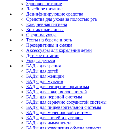
Здоровое питание
Лечебное питание
Дезинфицирующие средства
Средства для ухода за полостью рта
Ежедневная гигиена
Контактные линзы
Средства ухода
Тесты на беременность
Презервативы и смазка
Аксессуары для кормления детей
Детское питание
Уход за детьми
БАДы для зрения
БАДы для детей
БАДы для женщин
БАДы для мужчин
БАДы для очищения организма
БАДы для кожи, волос, ногтей
БАДы для нервной системы
БАДы для сердечно сосудистой системы
БАДы для пищеварительной системы
БАДы для мочеполовой системы
БАДы для костей и суставов
БАДы для иммунитета
БАДы для улучшения обмена веществ