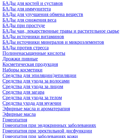
БАДы для костей и суставов
БАДы для иммунитета
БАДы для улучшения обмена веществ
БАДы для снижения веса
БАДы при простуде
БАДы чаи, лекарственные травы и растительное сырье
БАДы источники витаминов
БАДы источники минералов и микроэлементов
БАДы против стресса
Полиненасыщенные кислоты
Дрожжи пивные
Косметическая продукция
Наборы косметики
Средства для эпиляции/депиляции
Средства для ухода за волосами
Средства для ухода за лицом
Средства для загара
Средства для ухода за телом
Средства ухода для мужчин
Эфирные масла и ароматерапия
Эфирные масла
Гомеопатия
Гомеопатия при эндокринных заболеваниях
Гомеопатия при эректильной дисфункции
Гомеопатия при заболеваниях кожи