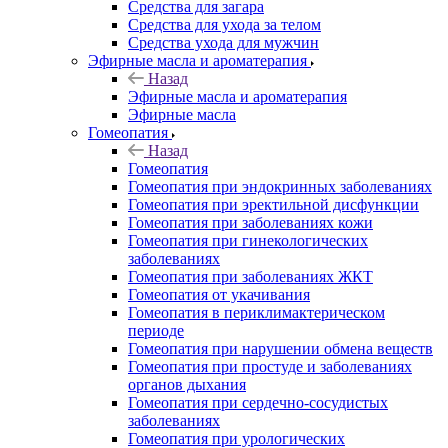
Средства для загара
Средства для ухода за телом
Средства ухода для мужчин
Эфирные масла и ароматерапия
Назад
Эфирные масла и ароматерапия
Эфирные масла
Гомеопатия
Назад
Гомеопатия
Гомеопатия при эндокринных заболеваниях
Гомеопатия при эректильной дисфункции
Гомеопатия при заболеваниях кожи
Гомеопатия при гинекологических
заболеваниях
Гомеопатия при заболеваниях ЖКТ
Гомеопатия от укачивания
Гомеопатия в периклимактерическом
периоде
Гомеопатия при нарушении обмена веществ
Гомеопатия при простуде и заболеваниях
органов дыхания
Гомеопатия при сердечно-сосудистых
заболеваниях
Гомеопатия при урологических