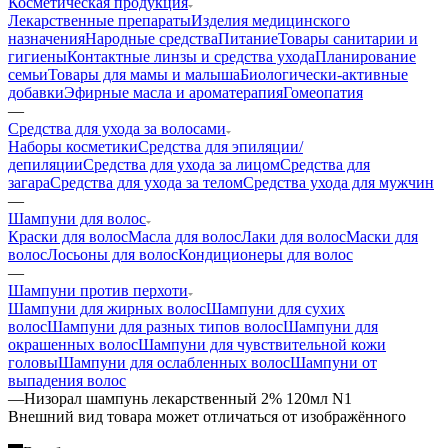
Косметическая продукция
Лекарственные препараты
Изделия медицинского
назначения
Народные средства
Питание
Товары санитарии и
гигиены
Контактные линзы и средства ухода
Планирование
семьи
Товары для мамы и малыша
Биологически-активные
добавки
Эфирные масла и ароматерапия
Гомеопатия
—
Средства для ухода за волосами
Наборы косметики
Средства для эпиляции/
депиляции
Средства для ухода за лицом
Средства для
загара
Средства для ухода за телом
Средства ухода для мужчин
—
Шампуни для волос
Краски для волос
Масла для волос
Лаки для волос
Маски для
волос
Лосьоны для волос
Кондиционеры для волос
—
Шампуни против перхоти
Шампуни для жирных волос
Шампуни для сухих
волос
Шампуни для разных типов волос
Шампуни для
окрашенных волос
Шампуни для чувствительной кожи
головы
Шампуни для ослабленных волос
Шампуни от
выпадения волос
—
Низорал шампунь лекарственный 2% 120мл N1
Bнешний вид товара может отличаться от изображённого