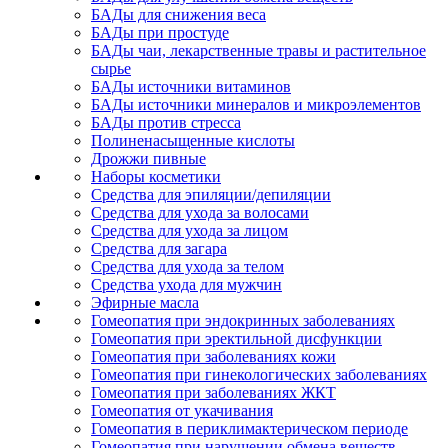
БАДы для снижения веса
БАДы при простуде
БАДы чаи, лекарственные травы и растительное
сырье
БАДы источники витаминов
БАДы источники минералов и микроэлементов
БАДы против стресса
Полиненасыщенные кислоты
Дрожжи пивные
Наборы косметики
Средства для эпиляции/депиляции
Средства для ухода за волосами
Средства для ухода за лицом
Средства для загара
Средства для ухода за телом
Средства ухода для мужчин
Эфирные масла
Гомеопатия при эндокринных заболеваниях
Гомеопатия при эректильной дисфункции
Гомеопатия при заболеваниях кожи
Гомеопатия при гинекологических заболеваниях
Гомеопатия при заболеваниях ЖКТ
Гомеопатия от укачивания
Гомеопатия в периклимактерическом периоде
Гомеопатия при нарушении обмена веществ