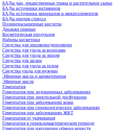
БАДы чаи, лекарственные травы и растительное сырье
БАДы источники витаминов
БАДы источники минералов и микроэлементов
БАДы против стресса
Полиненасыщенные кислоты
Дрожжи пивные
Косметическая продукция
Наборы косметики
Средства для эпиляции/депиляции
Средства для ухода за волосами
Средства для ухода за лицом
Средства для загара
Средства для ухода за телом
Средства ухода для мужчин
Эфирные масла и ароматерапия
Эфирные масла
Гомеопатия
Гомеопатия при эндокринных заболеваниях
Гомеопатия при эректильной дисфункции
Гомеопатия при заболеваниях кожи
Гомеопатия при гинекологических заболеваниях
Гомеопатия при заболеваниях ЖКТ
Гомеопатия от укачивания
Гомеопатия в периклимактерическом периоде
Гомеопатия при нарушении обмена веществ