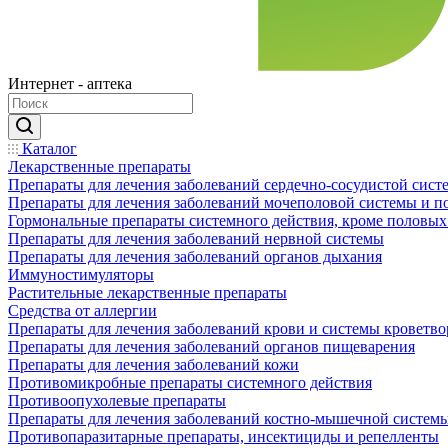
Интернет - аптека
Каталог
Лекарственные препараты
Препараты для лечения заболеваний сердечно-сосудистой сист
Препараты для лечения заболеваний мочеполовой системы и 
Гормональные препараты системного действия, кроме половых
Препараты для лечения заболеваний нервной системы
Препараты для лечения заболеваний органов дыхания
Иммуностимуляторы
Растительные лекарственные препараты
Средства от аллергии
Препараты для лечения заболеваний крови и системы кроветв
Препараты для лечения заболеваний органов пищеварения
Препараты для лечения заболеваний кожи
Противомикробные препараты системного действия
Противоопухолевые препараты
Препараты для лечения заболеваний костно-мышечной систем
Противопаразитарные препараты, инсектициды и репелленты