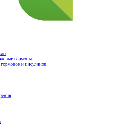
емы
половые гормоны
 гормонов и инсулинов
орения
ы