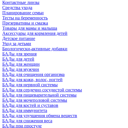
Контактные линзы
Средства ухода
Планирование семьи
Тесты на беременность
Презервативы и смазка
Товары для мамы и малыша
Аксессуары для кормления детей
Детское питание
Уход за детьми
Биологически-активные добавки
БАДы для зрения
БАДы для детей
БАДы для женщин
БАДы для мужчин
БАДы для очищения организма
БАДы для кожи, волос, ногтей
БАДы для нервной системы
БАДы для сердечно сосудистой системы
БАДы для пищеварительной системы
БАДы для мочеполовой системы
БАДы для костей и суставов
БАДы для иммунитета
БАДы для улучшения обмена веществ
БАДы для снижения веса
БАДы при простуде