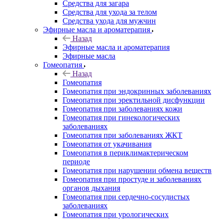
Средства для загара
Средства для ухода за телом
Средства ухода для мужчин
Эфирные масла и ароматерапия
Назад
Эфирные масла и ароматерапия
Эфирные масла
Гомеопатия
Назад
Гомеопатия
Гомеопатия при эндокринных заболеваниях
Гомеопатия при эректильной дисфункции
Гомеопатия при заболеваниях кожи
Гомеопатия при гинекологических
заболеваниях
Гомеопатия при заболеваниях ЖКТ
Гомеопатия от укачивания
Гомеопатия в периклимактерическом
периоде
Гомеопатия при нарушении обмена веществ
Гомеопатия при простуде и заболеваниях
органов дыхания
Гомеопатия при сердечно-сосудистых
заболеваниях
Гомеопатия при урологических