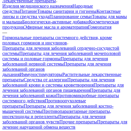
Лекарственные препараты
Изделия медицинского назначения
Народные
средства
Питание
Товары санитарии и гигиены
Контактные
линзы и средства ухода
Планирование семьи
Товары для мамы
и малыша
Биологически-активные добавки
Косметическая
продукция
Эфирные масла и ароматерапия
Гомеопатия
—
Гормональные препараты системного действия, кроме
половых гормонов и инсулинов
Препараты для лечения заболеваний сердечно-сосудистой
системы
Препараты для лечения заболеваний мочеполовой
системы и половые гормоны
Препараты для лечения
заболеваний нервной системы
Препараты для лечения
заболеваний органов
дыхания
Иммуностимуляторы
Растительные лекарственные
препараты
Средства от аллергии
Препараты для лечения
заболеваний крови и системы кроветворения
Препараты для
лечения заболеваний органов пищеварения
Препараты для
лечения заболеваний кожи
Противомикробные препараты
системного действия
Противоопухолевые
препараты
Препараты для лечения заболеваний костно-
мышечной системы
Противопаразитарные препараты,
инсектициды и репелленты
Препараты для лечения
заболеваний органов чувств
Прочие препараты
Препараты для
лечение нарушений обмена веществ