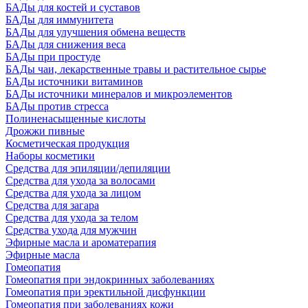
БАДы для костей и суставов
БАДы для иммунитета
БАДы для улучшения обмена веществ
БАДы для снижения веса
БАДы при простуде
БАДы чаи, лекарственные травы и растительное сырье
БАДы источники витаминов
БАДы источники минералов и микроэлементов
БАДы против стресса
Полиненасыщенные кислоты
Дрожжи пивные
Косметическая продукция
Наборы косметики
Средства для эпиляции/депиляции
Средства для ухода за волосами
Средства для ухода за лицом
Средства для загара
Средства для ухода за телом
Средства ухода для мужчин
Эфирные масла и ароматерапия
Эфирные масла
Гомеопатия
Гомеопатия при эндокринных заболеваниях
Гомеопатия при эректильной дисфункции
Гомеопатия при заболеваниях кожи