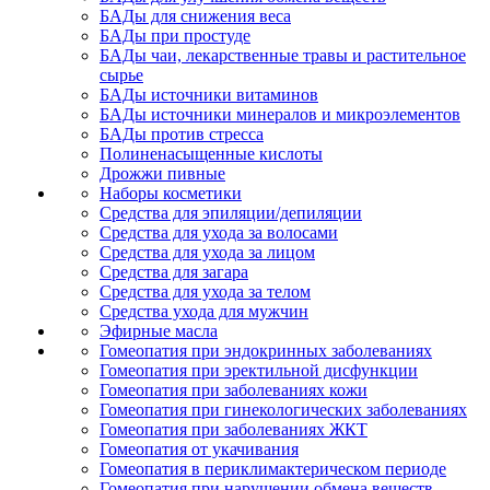
БАДы для снижения веса
БАДы при простуде
БАДы чаи, лекарственные травы и растительное
сырье
БАДы источники витаминов
БАДы источники минералов и микроэлементов
БАДы против стресса
Полиненасыщенные кислоты
Дрожжи пивные
Наборы косметики
Средства для эпиляции/депиляции
Средства для ухода за волосами
Средства для ухода за лицом
Средства для загара
Средства для ухода за телом
Средства ухода для мужчин
Эфирные масла
Гомеопатия при эндокринных заболеваниях
Гомеопатия при эректильной дисфункции
Гомеопатия при заболеваниях кожи
Гомеопатия при гинекологических заболеваниях
Гомеопатия при заболеваниях ЖКТ
Гомеопатия от укачивания
Гомеопатия в периклимактерическом периоде
Гомеопатия при нарушении обмена веществ