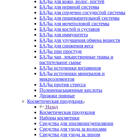
БАДы для кожи, волос, ногтей
БАДы для нервной системы
БАДы для сердечно сосудистой системы
БАДы для пищеварительной системы
БАДы для мочеполовой системы
БАДы для костей и суставов
БАДы для иммунитета
БАДы для улучшения обмена веществ
БАДы для снижения веса
БАДы при простуде
БАДы чаи, лекарственные травы и
растительное сырье
БАДы источники витаминов
БАДы источники минералов и
микроэлементов
БАДы против стресса
Полиненасыщенные кислоты
Дрожжи пивные
Косметическая продукция
Назад
Косметическая продукция
Наборы косметики
Средства для эпиляции/депиляции
Средства для ухода за волосами
Средства для ухода за лицом