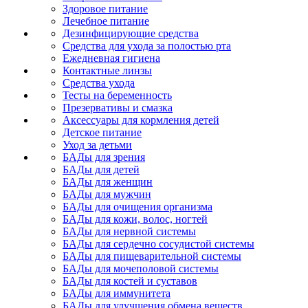
Здоровое питание
Лечебное питание
Дезинфицирующие средства
Средства для ухода за полостью рта
Ежедневная гигиена
Контактные линзы
Средства ухода
Тесты на беременность
Презервативы и смазка
Аксессуары для кормления детей
Детское питание
Уход за детьми
БАДы для зрения
БАДы для детей
БАДы для женщин
БАДы для мужчин
БАДы для очищения организма
БАДы для кожи, волос, ногтей
БАДы для нервной системы
БАДы для сердечно сосудистой системы
БАДы для пищеварительной системы
БАДы для мочеполовой системы
БАДы для костей и суставов
БАДы для иммунитета
БАДы для улучшения обмена веществ