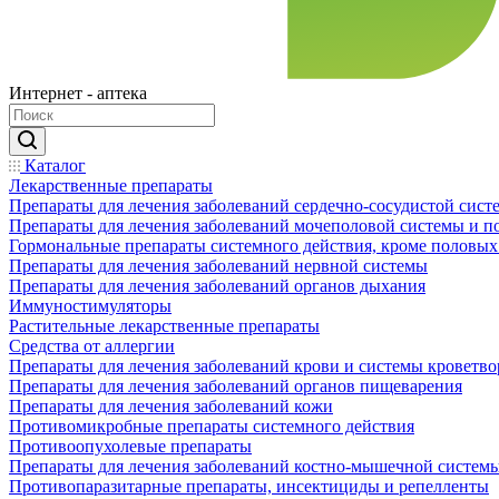
Интернет - аптека
Каталог
Лекарственные препараты
Препараты для лечения заболеваний сердечно-сосудистой сист
Препараты для лечения заболеваний мочеполовой системы и 
Гормональные препараты системного действия, кроме половых
Препараты для лечения заболеваний нервной системы
Препараты для лечения заболеваний органов дыхания
Иммуностимуляторы
Растительные лекарственные препараты
Средства от аллергии
Препараты для лечения заболеваний крови и системы кроветв
Препараты для лечения заболеваний органов пищеварения
Препараты для лечения заболеваний кожи
Противомикробные препараты системного действия
Противоопухолевые препараты
Препараты для лечения заболеваний костно-мышечной систем
Противопаразитарные препараты, инсектициды и репелленты