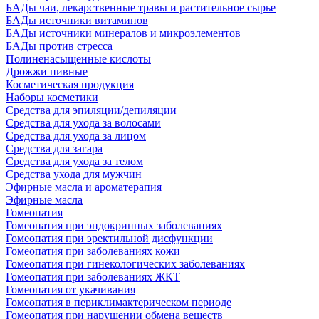
БАДы чаи, лекарственные травы и растительное сырье
БАДы источники витаминов
БАДы источники минералов и микроэлементов
БАДы против стресса
Полиненасыщенные кислоты
Дрожжи пивные
Косметическая продукция
Наборы косметики
Средства для эпиляции/депиляции
Средства для ухода за волосами
Средства для ухода за лицом
Средства для загара
Средства для ухода за телом
Средства ухода для мужчин
Эфирные масла и ароматерапия
Эфирные масла
Гомеопатия
Гомеопатия при эндокринных заболеваниях
Гомеопатия при эректильной дисфункции
Гомеопатия при заболеваниях кожи
Гомеопатия при гинекологических заболеваниях
Гомеопатия при заболеваниях ЖКТ
Гомеопатия от укачивания
Гомеопатия в периклимактерическом периоде
Гомеопатия при нарушении обмена веществ