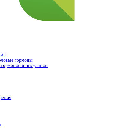
емы
половые гормоны
 гормонов и инсулинов
орения
ы