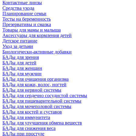
Контактные линзы
Средства ухода
Планирование семьи
Тесты на беременность
Презервативы и смазка
Товары для мамы и малыша
Аксессуары для кормления детей
Детское питание
Уход за детьми
Биологически-активные добавки
БАДы для зрения
БАДы для детей
БАДы для женщин
БАДы для мужчин
БАДы для очищения организма
БАДы для кожи, волос, ногтей
БАДы для нервной системы
БАДы для сердечно сосудистой системы
БАДы для пищеварительной системы
БАДы для мочеполовой системы
БАДы для костей и суставов
БАДы для иммунитета
БАДы для улучшения обмена веществ
БАДы для снижения веса
БАДы при простуде