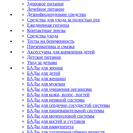
Здоровое питание
Лечебное питание
Дезинфицирующие средства
Средства для ухода за полостью рта
Ежедневная гигиена
Контактные линзы
Средства ухода
Тесты на беременность
Презервативы и смазка
Аксессуары для кормления детей
Детское питание
Уход за детьми
БАДы для зрения
БАДы для детей
БАДы для женщин
БАДы для мужчин
БАДы для очищения организма
БАДы для кожи, волос, ногтей
БАДы для нервной системы
БАДы для сердечно сосудистой системы
БАДы для пищеварительной системы
БАДы для мочеполовой системы
БАДы для костей и суставов
БАДы для иммунитета
БАДы для улучшения обмена веществ