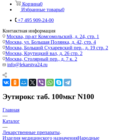
Корзина
0
Избранные товары
0
+7 495 909-24-00
Контактная информация
Москва, пр-кт Комсомольский, д. 24, стр. 1
Москва, ул. Большая Полянка, д. 42, стр. 4
Москва, Большой Сухаревский пер., д. 19 стр. 2
Москва, Крутицкий вал, д. 26 стр. 2
Москва, Столярный пер., д. 7 к. 2
info@lekarstva24.ru
Эутирокс таб. 100мкг N100
Главная
—
Каталог
—
Лекарственные препараты
Изделия медицинского назначения
Народные