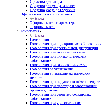
Средства для загара
Средства для ухода за телом
Средства ухода для мужчин
Эфирные масла и ароматерапия
Назад
Эфирные масла и ароматерапия
Эфирные масла
Гомеопатия
Назад
Гомеопатия
Гомеопатия при эндокринных заболеваниях
Гомеопатия при эректильной дисфункции
Гомеопатия при заболеваниях кожи
Гомеопатия при гинекологических
заболеваниях
Гомеопатия при заболеваниях ЖКТ
Гомеопатия от укачивания
Гомеопатия в периклимактерическом
периоде
Гомеопатия при нарушении обмена веществ
Гомеопатия при простуде и заболеваниях
органов дыхания
Гомеопатия при сердечно-сосудистых
заболеваниях
Гомеопатия при урологических