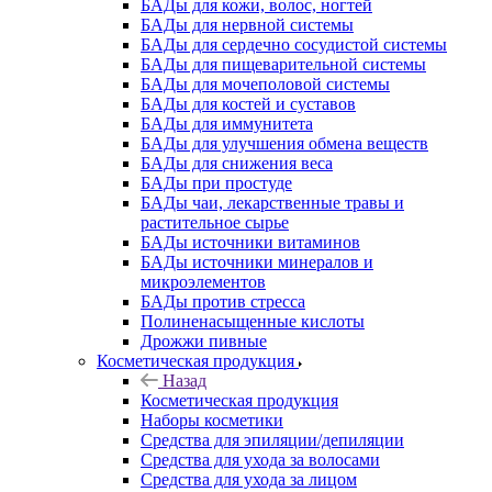
БАДы для кожи, волос, ногтей
БАДы для нервной системы
БАДы для сердечно сосудистой системы
БАДы для пищеварительной системы
БАДы для мочеполовой системы
БАДы для костей и суставов
БАДы для иммунитета
БАДы для улучшения обмена веществ
БАДы для снижения веса
БАДы при простуде
БАДы чаи, лекарственные травы и
растительное сырье
БАДы источники витаминов
БАДы источники минералов и
микроэлементов
БАДы против стресса
Полиненасыщенные кислоты
Дрожжи пивные
Косметическая продукция
Назад
Косметическая продукция
Наборы косметики
Средства для эпиляции/депиляции
Средства для ухода за волосами
Средства для ухода за лицом