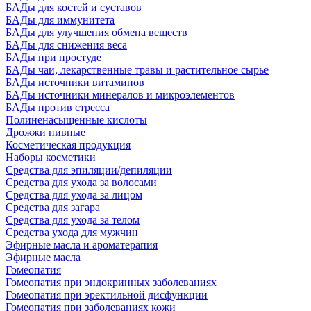
БАДы для костей и суставов
БАДы для иммунитета
БАДы для улучшения обмена веществ
БАДы для снижения веса
БАДы при простуде
БАДы чаи, лекарственные травы и растительное сырье
БАДы источники витаминов
БАДы источники минералов и микроэлементов
БАДы против стресса
Полиненасыщенные кислоты
Дрожжи пивные
Косметическая продукция
Наборы косметики
Средства для эпиляции/депиляции
Средства для ухода за волосами
Средства для ухода за лицом
Средства для загара
Средства для ухода за телом
Средства ухода для мужчин
Эфирные масла и ароматерапия
Эфирные масла
Гомеопатия
Гомеопатия при эндокринных заболеваниях
Гомеопатия при эректильной дисфункции
Гомеопатия при заболеваниях кожи