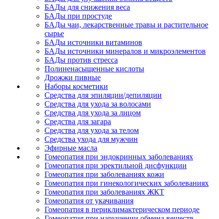
БАДы для снижения веса
БАДы при простуде
БАДы чаи, лекарственные травы и растительное
сырье
БАДы источники витаминов
БАДы источники минералов и микроэлементов
БАДы против стресса
Полиненасыщенные кислоты
Дрожжи пивные
Наборы косметики
Средства для эпиляции/депиляции
Средства для ухода за волосами
Средства для ухода за лицом
Средства для загара
Средства для ухода за телом
Средства ухода для мужчин
Эфирные масла
Гомеопатия при эндокринных заболеваниях
Гомеопатия при эректильной дисфункции
Гомеопатия при заболеваниях кожи
Гомеопатия при гинекологических заболеваниях
Гомеопатия при заболеваниях ЖКТ
Гомеопатия от укачивания
Гомеопатия в периклимактерическом периоде
Гомеопатия при нарушении обмена веществ