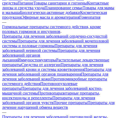
средства
Питание
Товары санитарии и гигиены
Контактные
линзы и средства ухода
Планирование семьи
Товары для мамы
и малыша
Биологически-активные добавки
Косметическая
продукция
Эфирные масла и ароматерапия
Гомеопатия
—
Гормональные препараты системного действия, кроме
половых гормонов и инсулинов
Препараты для лечения заболеваний сердечно-сосудистой
системы
Препараты для лечения заболеваний мочеполовой
системы и половые гормоны
Препараты для лечения
заболеваний нервной системы
Препараты для лечения
заболеваний органов
дыхания
Иммуностимуляторы
Растительные лекарственные
препараты
Средства от аллергии
Препараты для лечения
заболеваний крови и системы кроветворения
Препараты для
лечения заболеваний органов пищеварения
Препараты для
лечения заболеваний кожи
Противомикробные препараты
системного действия
Противоопухолевые
препараты
Препараты для лечения заболеваний костно-
мышечной системы
Противопаразитарные препараты,
инсектициды и репелленты
Препараты для лечения
заболеваний органов чувств
Прочие препараты
Препараты для
лечение нарушений обмена веществ
—
Препараты для лечения заболеваний щитовидной железы