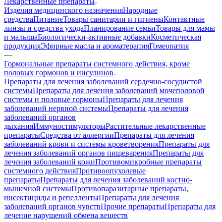
Лекарственные препараты
Изделия медицинского назначения
Народные
средства
Питание
Товары санитарии и гигиены
Контактные
линзы и средства ухода
Планирование семьи
Товары для мамы
и малыша
Биологически-активные добавки
Косметическая
продукция
Эфирные масла и ароматерапия
Гомеопатия
—
Гормональные препараты системного действия, кроме
половых гормонов и инсулинов
Препараты для лечения заболеваний сердечно-сосудистой
системы
Препараты для лечения заболеваний мочеполовой
системы и половые гормоны
Препараты для лечения
заболеваний нервной системы
Препараты для лечения
заболеваний органов
дыхания
Иммуностимуляторы
Растительные лекарственные
препараты
Средства от аллергии
Препараты для лечения
заболеваний крови и системы кроветворения
Препараты для
лечения заболеваний органов пищеварения
Препараты для
лечения заболеваний кожи
Противомикробные препараты
системного действия
Противоопухолевые
препараты
Препараты для лечения заболеваний костно-
мышечной системы
Противопаразитарные препараты,
инсектициды и репелленты
Препараты для лечения
заболеваний органов чувств
Прочие препараты
Препараты для
лечение нарушений обмена веществ