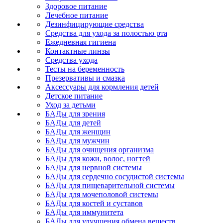
Здоровое питание
Лечебное питание
Дезинфицирующие средства
Средства для ухода за полостью рта
Ежедневная гигиена
Контактные линзы
Средства ухода
Тесты на беременность
Презервативы и смазка
Аксессуары для кормления детей
Детское питание
Уход за детьми
БАДы для зрения
БАДы для детей
БАДы для женщин
БАДы для мужчин
БАДы для очищения организма
БАДы для кожи, волос, ногтей
БАДы для нервной системы
БАДы для сердечно сосудистой системы
БАДы для пищеварительной системы
БАДы для мочеполовой системы
БАДы для костей и суставов
БАДы для иммунитета
БАДы для улучшения обмена веществ