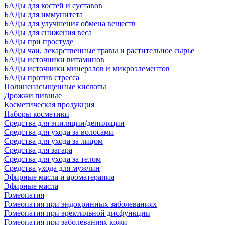
БАДы для костей и суставов
БАДы для иммунитета
БАДы для улучшения обмена веществ
БАДы для снижения веса
БАДы при простуде
БАДы чаи, лекарственные травы и растительное сырье
БАДы источники витаминов
БАДы источники минералов и микроэлементов
БАДы против стресса
Полиненасыщенные кислоты
Дрожжи пивные
Косметическая продукция
Наборы косметики
Средства для эпиляции/депиляции
Средства для ухода за волосами
Средства для ухода за лицом
Средства для загара
Средства для ухода за телом
Средства ухода для мужчин
Эфирные масла и ароматерапия
Эфирные масла
Гомеопатия
Гомеопатия при эндокринных заболеваниях
Гомеопатия при эректильной дисфункции
Гомеопатия при заболеваниях кожи