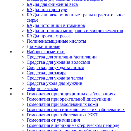
БАДы для снижения веса
БАДы при простуде
БАДы чаи, лекарственные травы и растительное
сырье
БАДы источники витаминов
БАДы источники минералов и микроэлементов
БАДы против стресса
Полиненасыщенные кислоты
Дрожжи пивные
Наборы косметики
Средства для эпиляции/депиляции
Средства для ухода за волосами
Средства для ухода за лицом
Средства для загара
Средства для ухода за телом
Средства ухода для мужчин
Эфирные масла
Гомеопатия при эндокринных заболеваниях
Гомеопатия при эректильной дисфункции
Гомеопатия при заболеваниях кожи
Гомеопатия при гинекологических заболеваниях
Гомеопатия при заболеваниях ЖКТ
Гомеопатия от укачивания
Гомеопатия в периклимактерическом периоде
Гомеопатия при нарушении обмена веществ