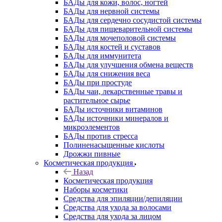
БАДы для кожи, волос, ногтей
БАДы для нервной системы
БАДы для сердечно сосудистой системы
БАДы для пищеварительной системы
БАДы для мочеполовой системы
БАДы для костей и суставов
БАДы для иммунитета
БАДы для улучшения обмена веществ
БАДы для снижения веса
БАДы при простуде
БАДы чаи, лекарственные травы и
растительное сырье
БАДы источники витаминов
БАДы источники минералов и
микроэлементов
БАДы против стресса
Полиненасыщенные кислоты
Дрожжи пивные
Косметическая продукция
Назад
Косметическая продукция
Наборы косметики
Средства для эпиляции/депиляции
Средства для ухода за волосами
Средства для ухода за лицом