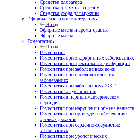
Средства для загара
Средства для ухода за телом
Средства ухода для мужчин
Эфирные масла и ароматерапия
Назад
Эфирные масла и ароматерапия
Эфирные масла
Гомеопатия
Назад
Гомеопатия
Гомеопатия при эндокринных заболеваниях
Гомеопатия при эректильной дисфункции
Гомеопатия при заболеваниях кожи
Гомеопатия при гинекологических
заболеваниях
Гомеопатия при заболеваниях ЖКТ
Гомеопатия от укачивания
Гомеопатия в периклимактерическом
периоде
Гомеопатия при нарушении обмена веществ
Гомеопатия при простуде и заболеваниях
органов дыхания
Гомеопатия при сердечно-сосудистых
заболеваниях
Гомеопатия при урологических