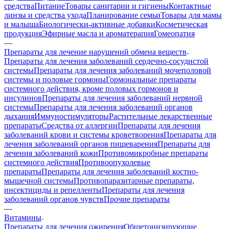
средства
Питание
Товары санитарии и гигиены
Контактные
линзы и средства ухода
Планирование семьи
Товары для мамы
и малыша
Биологически-активные добавки
Косметическая
продукция
Эфирные масла и ароматерапия
Гомеопатия
—
Препараты для лечение нарушений обмена веществ
Препараты для лечения заболеваний сердечно-сосудистой
системы
Препараты для лечения заболеваний мочеполовой
системы и половые гормоны
Гормональные препараты
системного действия, кроме половых гормонов и
инсулинов
Препараты для лечения заболеваний нервной
системы
Препараты для лечения заболеваний органов
дыхания
Иммуностимуляторы
Растительные лекарственные
препараты
Средства от аллергии
Препараты для лечения
заболеваний крови и системы кроветворения
Препараты для
лечения заболеваний органов пищеварения
Препараты для
лечения заболеваний кожи
Противомикробные препараты
системного действия
Противоопухолевые
препараты
Препараты для лечения заболеваний костно-
мышечной системы
Противопаразитарные препараты,
инсектициды и репелленты
Препараты для лечения
заболеваний органов чувств
Прочие препараты
—
Витамины
Препараты для лечения ожирения
Общетонизирующие