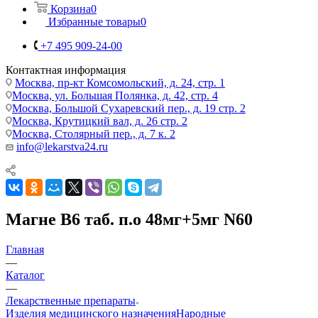
Корзина
0
Избранные товары
0
+7 495 909-24-00
Контактная информация
Москва, пр-кт Комсомольский, д. 24, стр. 1
Москва, ул. Большая Полянка, д. 42, стр. 4
Москва, Большой Сухаревский пер., д. 19 стр. 2
Москва, Крутицкий вал, д. 26 стр. 2
Москва, Столярный пер., д. 7 к. 2
info@lekarstva24.ru
Магне B6 таб. п.о 48мг+5мг N60
Главная
—
Каталог
—
Лекарственные препараты
Изделия медицинского назначения
Народные