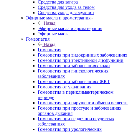
Средства для загара
Средства для ухода за телом
Средства ухода для мужчин
Эфирные масла и ароматерапия
Назад
Эфирные масла и ароматерапия
Эфирные масла
Гомеопатия
Назад
Гомеопатия
Гомеопатия при эндокринных заболеваниях
Гомеопатия при эректильной дисфункции
Гомеопатия при заболеваниях кожи
Гомеопатия при гинекологических
заболеваниях
Гомеопатия при заболеваниях ЖКТ
Гомеопатия от укачивания
Гомеопатия в периклимактерическом
периоде
Гомеопатия при нарушении обмена веществ
Гомеопатия при простуде и заболеваниях
органов дыхания
Гомеопатия при сердечно-сосудистых
заболеваниях
Гомеопатия при урологических