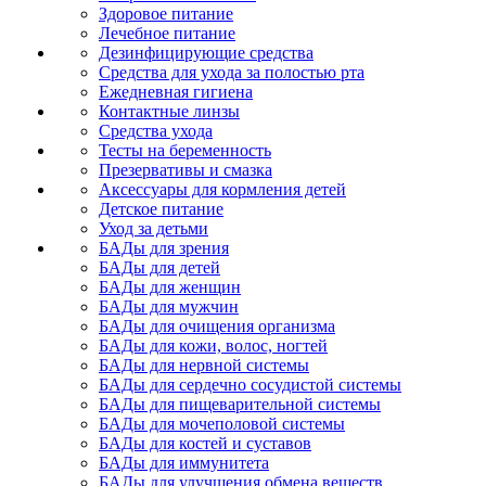
Здоровое питание
Лечебное питание
Дезинфицирующие средства
Средства для ухода за полостью рта
Ежедневная гигиена
Контактные линзы
Средства ухода
Тесты на беременность
Презервативы и смазка
Аксессуары для кормления детей
Детское питание
Уход за детьми
БАДы для зрения
БАДы для детей
БАДы для женщин
БАДы для мужчин
БАДы для очищения организма
БАДы для кожи, волос, ногтей
БАДы для нервной системы
БАДы для сердечно сосудистой системы
БАДы для пищеварительной системы
БАДы для мочеполовой системы
БАДы для костей и суставов
БАДы для иммунитета
БАДы для улучшения обмена веществ