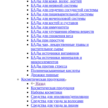
БАДы для кожи, волос, ногтей
БАДы для нервной системы
БАДы для сердечно сосудистой системы
БАДы для пищеварительной системы
БАДы для мочеполовой системы
БАДы для костей и суставов
БАДы для иммунитета
БАДы для улучшения обмена веществ
БАДы для снижения веса
БАДы при простуде
БАДы чаи, лекарственные травы и
растительное сырье
БАДы источники витаминов
БАДы источники минералов и
микроэлементов
БАДы против стресса
Полиненасыщенные кислоты
Дрожжи пивные
Косметическая продукция
Назад
Косметическая продукция
Наборы косметики
Средства для эпиляции/депиляции
Средства для ухода за волосами
Средства для ухода за лицом