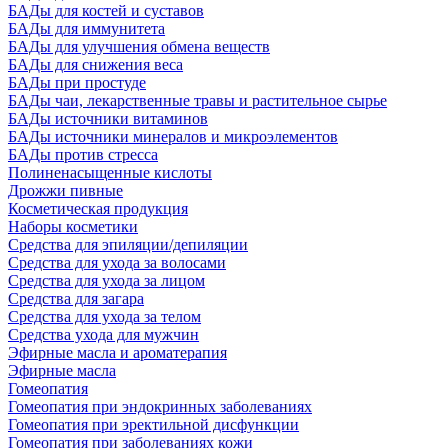
БАДы для костей и суставов
БАДы для иммунитета
БАДы для улучшения обмена веществ
БАДы для снижения веса
БАДы при простуде
БАДы чаи, лекарственные травы и растительное сырье
БАДы источники витаминов
БАДы источники минералов и микроэлементов
БАДы против стресса
Полиненасыщенные кислоты
Дрожжи пивные
Косметическая продукция
Наборы косметики
Средства для эпиляции/депиляции
Средства для ухода за волосами
Средства для ухода за лицом
Средства для загара
Средства для ухода за телом
Средства ухода для мужчин
Эфирные масла и ароматерапия
Эфирные масла
Гомеопатия
Гомеопатия при эндокринных заболеваниях
Гомеопатия при эректильной дисфункции
Гомеопатия при заболеваниях кожи