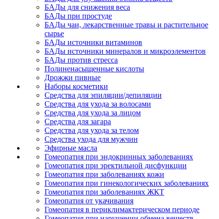
БАДы для снижения веса
БАДы при простуде
БАДы чаи, лекарственные травы и растительное
сырье
БАДы источники витаминов
БАДы источники минералов и микроэлементов
БАДы против стресса
Полиненасыщенные кислоты
Дрожжи пивные
Наборы косметики
Средства для эпиляции/депиляции
Средства для ухода за волосами
Средства для ухода за лицом
Средства для загара
Средства для ухода за телом
Средства ухода для мужчин
Эфирные масла
Гомеопатия при эндокринных заболеваниях
Гомеопатия при эректильной дисфункции
Гомеопатия при заболеваниях кожи
Гомеопатия при гинекологических заболеваниях
Гомеопатия при заболеваниях ЖКТ
Гомеопатия от укачивания
Гомеопатия в периклимактерическом периоде
Гомеопатия при нарушении обмена веществ