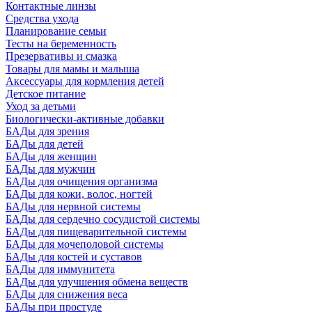
Контактные линзы
Средства ухода
Планирование семьи
Тесты на беременность
Презервативы и смазка
Товары для мамы и малыша
Аксессуары для кормления детей
Детское питание
Уход за детьми
Биологически-активные добавки
БАДы для зрения
БАДы для детей
БАДы для женщин
БАДы для мужчин
БАДы для очищения организма
БАДы для кожи, волос, ногтей
БАДы для нервной системы
БАДы для сердечно сосудистой системы
БАДы для пищеварительной системы
БАДы для мочеполовой системы
БАДы для костей и суставов
БАДы для иммунитета
БАДы для улучшения обмена веществ
БАДы для снижения веса
БАДы при простуде