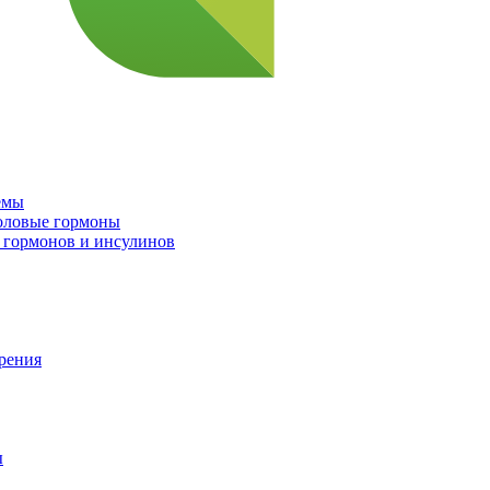
емы
половые гормоны
 гормонов и инсулинов
орения
ы