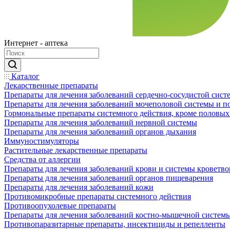
Интернет - аптека
Каталог
Лекарственные препараты
Препараты для лечения заболеваний сердечно-сосудистой сист
Препараты для лечения заболеваний мочеполовой системы и 
Гормональные препараты системного действия, кроме половых
Препараты для лечения заболеваний нервной системы
Препараты для лечения заболеваний органов дыхания
Иммуностимуляторы
Растительные лекарственные препараты
Средства от аллергии
Препараты для лечения заболеваний крови и системы кроветв
Препараты для лечения заболеваний органов пищеварения
Препараты для лечения заболеваний кожи
Противомикробные препараты системного действия
Противоопухолевые препараты
Препараты для лечения заболеваний костно-мышечной систем
Противопаразитарные препараты, инсектициды и репелленты