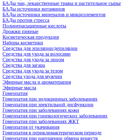
БАДы чаи, лекарственные травы и растительное сырье
БАДы источники витаминов
БАДы источники минералов и микроэлементов
БАДы против стресса
Полиненасыщенные кислоты
Дрожжи пивные
Косметическая продукция
Наборы косметики
Средства для эпиляции/депиляции
Средства для ухода за волосами
Средства для ухода за лицом
Средства для загара
Средства для ухода за телом
Средства ухода для мужчин
Эфирные масла и ароматерапия
Эфирные масла
Гомеопатия
Гомеопатия при эндокринных заболеваниях
Гомеопатия при эректильной дисфункции
Гомеопатия при заболеваниях кожи
Гомеопатия при гинекологических заболеваниях
Гомеопатия при заболеваниях ЖКТ
Гомеопатия от укачивания
Гомеопатия в периклимактерическом периоде
Гомеопатия при нарушении обмена веществ