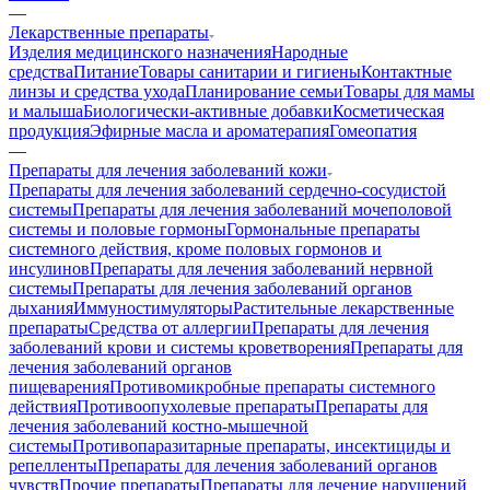
—
Лекарственные препараты
Изделия медицинского назначения
Народные
средства
Питание
Товары санитарии и гигиены
Контактные
линзы и средства ухода
Планирование семьи
Товары для мамы
и малыша
Биологически-активные добавки
Косметическая
продукция
Эфирные масла и ароматерапия
Гомеопатия
—
Препараты для лечения заболеваний кожи
Препараты для лечения заболеваний сердечно-сосудистой
системы
Препараты для лечения заболеваний мочеполовой
системы и половые гормоны
Гормональные препараты
системного действия, кроме половых гормонов и
инсулинов
Препараты для лечения заболеваний нервной
системы
Препараты для лечения заболеваний органов
дыхания
Иммуностимуляторы
Растительные лекарственные
препараты
Средства от аллергии
Препараты для лечения
заболеваний крови и системы кроветворения
Препараты для
лечения заболеваний органов
пищеварения
Противомикробные препараты системного
действия
Противоопухолевые препараты
Препараты для
лечения заболеваний костно-мышечной
системы
Противопаразитарные препараты, инсектициды и
репелленты
Препараты для лечения заболеваний органов
чувств
Прочие препараты
Препараты для лечение нарушений