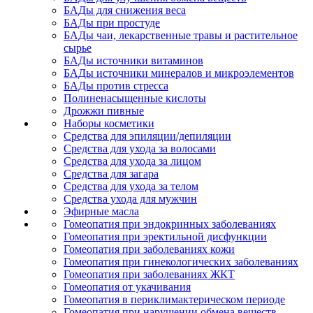
БАДы для снижения веса
БАДы при простуде
БАДы чаи, лекарственные травы и растительное
сырье
БАДы источники витаминов
БАДы источники минералов и микроэлементов
БАДы против стресса
Полиненасыщенные кислоты
Дрожжи пивные
Наборы косметики
Средства для эпиляции/депиляции
Средства для ухода за волосами
Средства для ухода за лицом
Средства для загара
Средства для ухода за телом
Средства ухода для мужчин
Эфирные масла
Гомеопатия при эндокринных заболеваниях
Гомеопатия при эректильной дисфункции
Гомеопатия при заболеваниях кожи
Гомеопатия при гинекологических заболеваниях
Гомеопатия при заболеваниях ЖКТ
Гомеопатия от укачивания
Гомеопатия в периклимактерическом периоде
Гомеопатия при нарушении обмена веществ