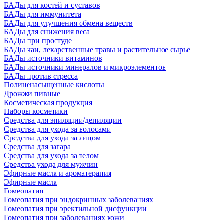
БАДы для костей и суставов
БАДы для иммунитета
БАДы для улучшения обмена веществ
БАДы для снижения веса
БАДы при простуде
БАДы чаи, лекарственные травы и растительное сырье
БАДы источники витаминов
БАДы источники минералов и микроэлементов
БАДы против стресса
Полиненасыщенные кислоты
Дрожжи пивные
Косметическая продукция
Наборы косметики
Средства для эпиляции/депиляции
Средства для ухода за волосами
Средства для ухода за лицом
Средства для загара
Средства для ухода за телом
Средства ухода для мужчин
Эфирные масла и ароматерапия
Эфирные масла
Гомеопатия
Гомеопатия при эндокринных заболеваниях
Гомеопатия при эректильной дисфункции
Гомеопатия при заболеваниях кожи