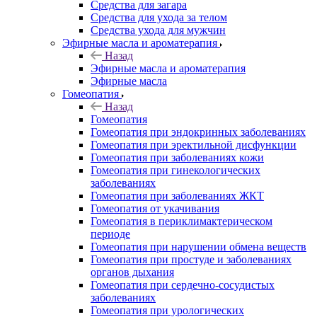
Средства для загара
Средства для ухода за телом
Средства ухода для мужчин
Эфирные масла и ароматерапия
Назад
Эфирные масла и ароматерапия
Эфирные масла
Гомеопатия
Назад
Гомеопатия
Гомеопатия при эндокринных заболеваниях
Гомеопатия при эректильной дисфункции
Гомеопатия при заболеваниях кожи
Гомеопатия при гинекологических
заболеваниях
Гомеопатия при заболеваниях ЖКТ
Гомеопатия от укачивания
Гомеопатия в периклимактерическом
периоде
Гомеопатия при нарушении обмена веществ
Гомеопатия при простуде и заболеваниях
органов дыхания
Гомеопатия при сердечно-сосудистых
заболеваниях
Гомеопатия при урологических