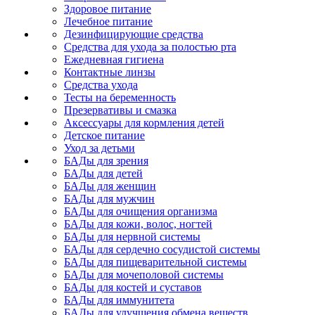
Здоровое питание
Лечебное питание
Дезинфицирующие средства
Средства для ухода за полостью рта
Ежедневная гигиена
Контактные линзы
Средства ухода
Тесты на беременность
Презервативы и смазка
Аксессуары для кормления детей
Детское питание
Уход за детьми
БАДы для зрения
БАДы для детей
БАДы для женщин
БАДы для мужчин
БАДы для очищения организма
БАДы для кожи, волос, ногтей
БАДы для нервной системы
БАДы для сердечно сосудистой системы
БАДы для пищеварительной системы
БАДы для мочеполовой системы
БАДы для костей и суставов
БАДы для иммунитета
БАДы для улучшения обмена веществ