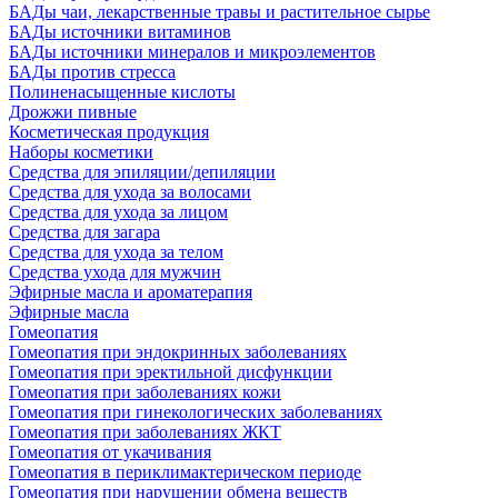
БАДы чаи, лекарственные травы и растительное сырье
БАДы источники витаминов
БАДы источники минералов и микроэлементов
БАДы против стресса
Полиненасыщенные кислоты
Дрожжи пивные
Косметическая продукция
Наборы косметики
Средства для эпиляции/депиляции
Средства для ухода за волосами
Средства для ухода за лицом
Средства для загара
Средства для ухода за телом
Средства ухода для мужчин
Эфирные масла и ароматерапия
Эфирные масла
Гомеопатия
Гомеопатия при эндокринных заболеваниях
Гомеопатия при эректильной дисфункции
Гомеопатия при заболеваниях кожи
Гомеопатия при гинекологических заболеваниях
Гомеопатия при заболеваниях ЖКТ
Гомеопатия от укачивания
Гомеопатия в периклимактерическом периоде
Гомеопатия при нарушении обмена веществ