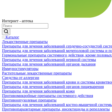
Интернет - аптека
Каталог
Лекарственные препараты
Препараты для лечения заболеваний сердечно-сосудистой сист
Препараты для лечения заболеваний мочеполовой системы и 
Гормональные препараты системного действия, кроме половых
Препараты для лечения заболеваний нервной системы
Препараты для лечения заболеваний органов дыхания
Иммуностимуляторы
Растительные лекарственные препараты
Средства от аллергии
Препараты для лечения заболеваний крови и системы кроветв
Препараты для лечения заболеваний органов пищеварения
Препараты для лечения заболеваний кожи
Противомикробные препараты системного действия
Противоопухолевые препараты
Препараты для лечения заболеваний костно-мышечной систем
Противопаразитарные препараты, инсектициды и репелленты