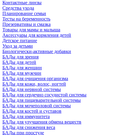
Контактные линзы
Средства ухода
Планирование семьи
Тесты на беременность
Презервативы и смазка
Товары для мамы и малыша
Аксессуары для кормления детей
Детское питание
Уход за детьми
Биологически-активные добавки
БАДы для зрения
БАДы для детей
БАДы для женщин
БАДы для мужчин
БАДы для очищения организма
БАДы для кожи, волос, ногтей
БАДы для нервной системы
БАДы для сердечно сосудистой системы
БАДы для пищеварительной системы
БАДы для мочеполовой системы
БАДы для костей и суставов
БАДы для иммунитета
БАДы для улучшения обмена веществ
БАДы для снижения веса
БАДы при простуде