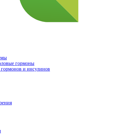
емы
половые гормоны
 гормонов и инсулинов
орения
ы