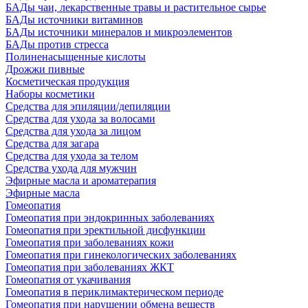
БАДы чаи, лекарственные травы и растительное сырье
БАДы источники витаминов
БАДы источники минералов и микроэлементов
БАДы против стресса
Полиненасыщенные кислоты
Дрожжи пивные
Косметическая продукция
Наборы косметики
Средства для эпиляции/депиляции
Средства для ухода за волосами
Средства для ухода за лицом
Средства для загара
Средства для ухода за телом
Средства ухода для мужчин
Эфирные масла и ароматерапия
Эфирные масла
Гомеопатия
Гомеопатия при эндокринных заболеваниях
Гомеопатия при эректильной дисфункции
Гомеопатия при заболеваниях кожи
Гомеопатия при гинекологических заболеваниях
Гомеопатия при заболеваниях ЖКТ
Гомеопатия от укачивания
Гомеопатия в периклимактерическом периоде
Гомеопатия при нарушении обмена веществ