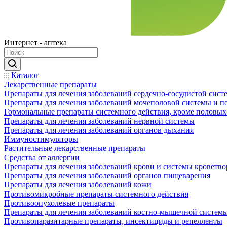
Интернет - аптека
Каталог
Лекарственные препараты
Препараты для лечения заболеваний сердечно-сосудистой сист
Препараты для лечения заболеваний мочеполовой системы и 
Гормональные препараты системного действия, кроме половых
Препараты для лечения заболеваний нервной системы
Препараты для лечения заболеваний органов дыхания
Иммуностимуляторы
Растительные лекарственные препараты
Средства от аллергии
Препараты для лечения заболеваний крови и системы кроветв
Препараты для лечения заболеваний органов пищеварения
Препараты для лечения заболеваний кожи
Противомикробные препараты системного действия
Противоопухолевые препараты
Препараты для лечения заболеваний костно-мышечной систем
Противопаразитарные препараты, инсектициды и репелленты