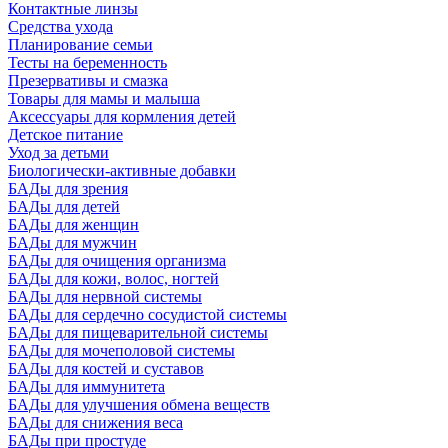
Контактные линзы
Средства ухода
Планирование семьи
Тесты на беременность
Презервативы и смазка
Товары для мамы и малыша
Аксессуары для кормления детей
Детское питание
Уход за детьми
Биологически-активные добавки
БАДы для зрения
БАДы для детей
БАДы для женщин
БАДы для мужчин
БАДы для очищения организма
БАДы для кожи, волос, ногтей
БАДы для нервной системы
БАДы для сердечно сосудистой системы
БАДы для пищеварительной системы
БАДы для мочеполовой системы
БАДы для костей и суставов
БАДы для иммунитета
БАДы для улучшения обмена веществ
БАДы для снижения веса
БАДы при простуде