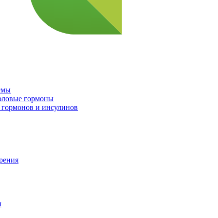
емы
половые гормоны
 гормонов и инсулинов
орения
ы