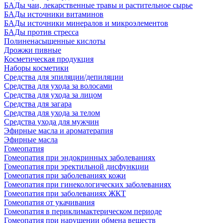
БАДы чаи, лекарственные травы и растительное сырье
БАДы источники витаминов
БАДы источники минералов и микроэлементов
БАДы против стресса
Полиненасыщенные кислоты
Дрожжи пивные
Косметическая продукция
Наборы косметики
Средства для эпиляции/депиляции
Средства для ухода за волосами
Средства для ухода за лицом
Средства для загара
Средства для ухода за телом
Средства ухода для мужчин
Эфирные масла и ароматерапия
Эфирные масла
Гомеопатия
Гомеопатия при эндокринных заболеваниях
Гомеопатия при эректильной дисфункции
Гомеопатия при заболеваниях кожи
Гомеопатия при гинекологических заболеваниях
Гомеопатия при заболеваниях ЖКТ
Гомеопатия от укачивания
Гомеопатия в периклимактерическом периоде
Гомеопатия при нарушении обмена веществ