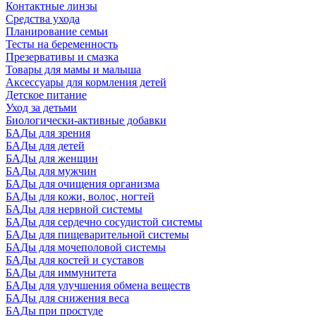
Контактные линзы
Средства ухода
Планирование семьи
Тесты на беременность
Презервативы и смазка
Товары для мамы и малыша
Аксессуары для кормления детей
Детское питание
Уход за детьми
Биологически-активные добавки
БАДы для зрения
БАДы для детей
БАДы для женщин
БАДы для мужчин
БАДы для очищения организма
БАДы для кожи, волос, ногтей
БАДы для нервной системы
БАДы для сердечно сосудистой системы
БАДы для пищеварительной системы
БАДы для мочеполовой системы
БАДы для костей и суставов
БАДы для иммунитета
БАДы для улучшения обмена веществ
БАДы для снижения веса
БАДы при простуде