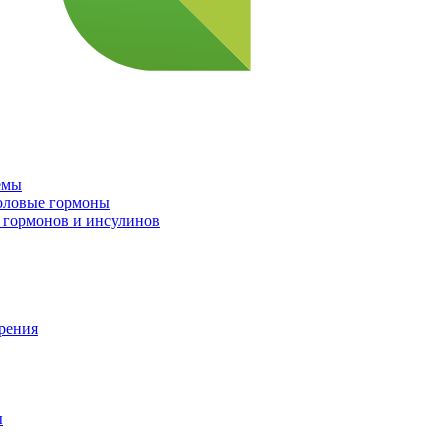
емы
половые гормоны
 гормонов и инсулинов
орения
ы