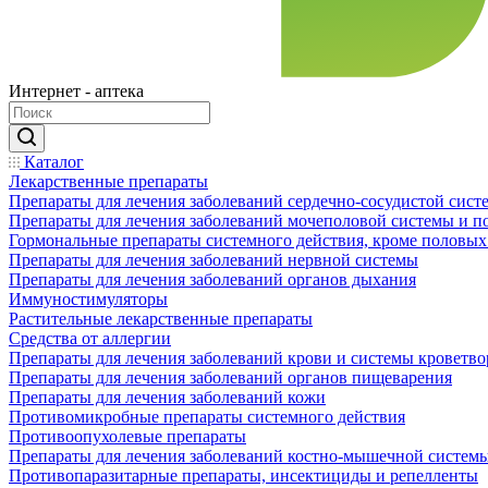
Интернет - аптека
Каталог
Лекарственные препараты
Препараты для лечения заболеваний сердечно-сосудистой сист
Препараты для лечения заболеваний мочеполовой системы и 
Гормональные препараты системного действия, кроме половых
Препараты для лечения заболеваний нервной системы
Препараты для лечения заболеваний органов дыхания
Иммуностимуляторы
Растительные лекарственные препараты
Средства от аллергии
Препараты для лечения заболеваний крови и системы кроветв
Препараты для лечения заболеваний органов пищеварения
Препараты для лечения заболеваний кожи
Противомикробные препараты системного действия
Противоопухолевые препараты
Препараты для лечения заболеваний костно-мышечной систем
Противопаразитарные препараты, инсектициды и репелленты