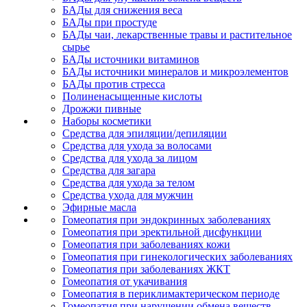
БАДы для снижения веса
БАДы при простуде
БАДы чаи, лекарственные травы и растительное
сырье
БАДы источники витаминов
БАДы источники минералов и микроэлементов
БАДы против стресса
Полиненасыщенные кислоты
Дрожжи пивные
Наборы косметики
Средства для эпиляции/депиляции
Средства для ухода за волосами
Средства для ухода за лицом
Средства для загара
Средства для ухода за телом
Средства ухода для мужчин
Эфирные масла
Гомеопатия при эндокринных заболеваниях
Гомеопатия при эректильной дисфункции
Гомеопатия при заболеваниях кожи
Гомеопатия при гинекологических заболеваниях
Гомеопатия при заболеваниях ЖКТ
Гомеопатия от укачивания
Гомеопатия в периклимактерическом периоде
Гомеопатия при нарушении обмена веществ