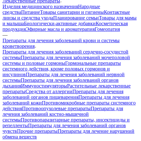
Лекарственные препараты
Изделия медицинского назначения
Народные
средства
Питание
Товары санитарии и гигиены
Контактные
линзы и средства ухода
Планирование семьи
Товары для мамы
и малыша
Биологически-активные добавки
Косметическая
продукция
Эфирные масла и ароматерапия
Гомеопатия
—
Препараты для лечения заболеваний крови и системы
кроветворения
Препараты для лечения заболеваний сердечно-сосудистой
системы
Препараты для лечения заболеваний мочеполовой
системы и половые гормоны
Гормональные препараты
системного действия, кроме половых гормонов и
инсулинов
Препараты для лечения заболеваний нервной
системы
Препараты для лечения заболеваний органов
дыхания
Иммуностимуляторы
Растительные лекарственные
препараты
Средства от аллергии
Препараты для лечения
заболеваний органов пищеварения
Препараты для лечения
заболеваний кожи
Противомикробные препараты системного
действия
Противоопухолевые препараты
Препараты для
лечения заболеваний костно-мышечной
системы
Противопаразитарные препараты, инсектициды и
репелленты
Препараты для лечения заболеваний органов
чувств
Прочие препараты
Препараты для лечение нарушений
обмена веществ