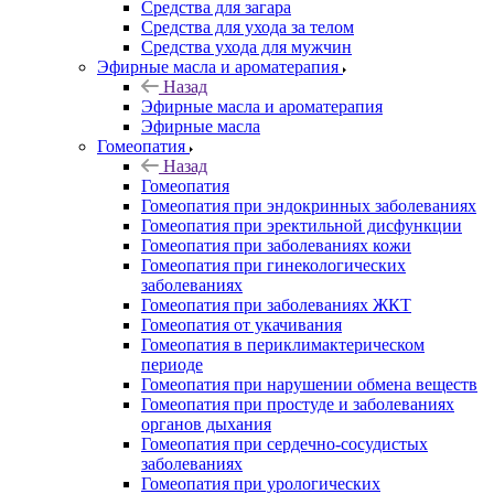
Средства для загара
Средства для ухода за телом
Средства ухода для мужчин
Эфирные масла и ароматерапия
Назад
Эфирные масла и ароматерапия
Эфирные масла
Гомеопатия
Назад
Гомеопатия
Гомеопатия при эндокринных заболеваниях
Гомеопатия при эректильной дисфункции
Гомеопатия при заболеваниях кожи
Гомеопатия при гинекологических
заболеваниях
Гомеопатия при заболеваниях ЖКТ
Гомеопатия от укачивания
Гомеопатия в периклимактерическом
периоде
Гомеопатия при нарушении обмена веществ
Гомеопатия при простуде и заболеваниях
органов дыхания
Гомеопатия при сердечно-сосудистых
заболеваниях
Гомеопатия при урологических