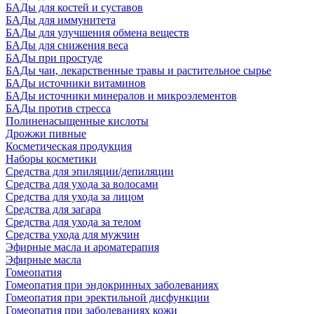
БАДы для костей и суставов
БАДы для иммунитета
БАДы для улучшения обмена веществ
БАДы для снижения веса
БАДы при простуде
БАДы чаи, лекарственные травы и растительное сырье
БАДы источники витаминов
БАДы источники минералов и микроэлементов
БАДы против стресса
Полиненасыщенные кислоты
Дрожжи пивные
Косметическая продукция
Наборы косметики
Средства для эпиляции/депиляции
Средства для ухода за волосами
Средства для ухода за лицом
Средства для загара
Средства для ухода за телом
Средства ухода для мужчин
Эфирные масла и ароматерапия
Эфирные масла
Гомеопатия
Гомеопатия при эндокринных заболеваниях
Гомеопатия при эректильной дисфункции
Гомеопатия при заболеваниях кожи