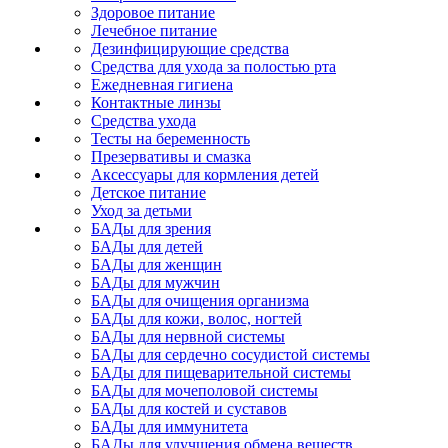
Здоровое питание
Лечебное питание
Дезинфицирующие средства
Средства для ухода за полостью рта
Ежедневная гигиена
Контактные линзы
Средства ухода
Тесты на беременность
Презервативы и смазка
Аксессуары для кормления детей
Детское питание
Уход за детьми
БАДы для зрения
БАДы для детей
БАДы для женщин
БАДы для мужчин
БАДы для очищения организма
БАДы для кожи, волос, ногтей
БАДы для нервной системы
БАДы для сердечно сосудистой системы
БАДы для пищеварительной системы
БАДы для мочеполовой системы
БАДы для костей и суставов
БАДы для иммунитета
БАДы для улучшения обмена веществ