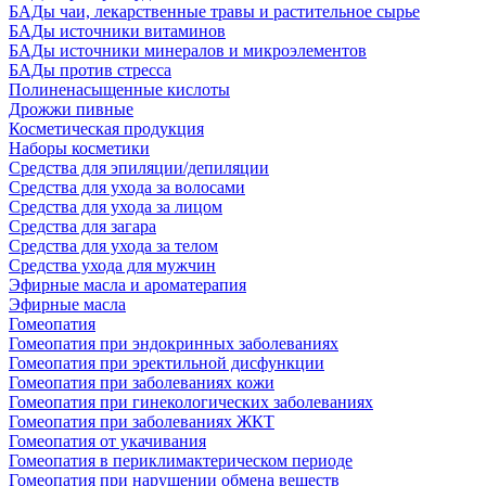
БАДы чаи, лекарственные травы и растительное сырье
БАДы источники витаминов
БАДы источники минералов и микроэлементов
БАДы против стресса
Полиненасыщенные кислоты
Дрожжи пивные
Косметическая продукция
Наборы косметики
Средства для эпиляции/депиляции
Средства для ухода за волосами
Средства для ухода за лицом
Средства для загара
Средства для ухода за телом
Средства ухода для мужчин
Эфирные масла и ароматерапия
Эфирные масла
Гомеопатия
Гомеопатия при эндокринных заболеваниях
Гомеопатия при эректильной дисфункции
Гомеопатия при заболеваниях кожи
Гомеопатия при гинекологических заболеваниях
Гомеопатия при заболеваниях ЖКТ
Гомеопатия от укачивания
Гомеопатия в периклимактерическом периоде
Гомеопатия при нарушении обмена веществ