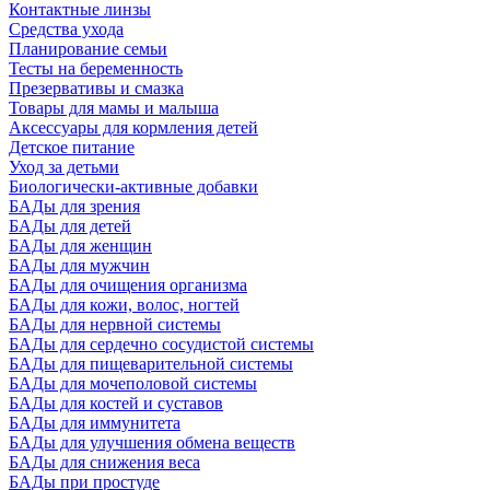
Контактные линзы
Средства ухода
Планирование семьи
Тесты на беременность
Презервативы и смазка
Товары для мамы и малыша
Аксессуары для кормления детей
Детское питание
Уход за детьми
Биологически-активные добавки
БАДы для зрения
БАДы для детей
БАДы для женщин
БАДы для мужчин
БАДы для очищения организма
БАДы для кожи, волос, ногтей
БАДы для нервной системы
БАДы для сердечно сосудистой системы
БАДы для пищеварительной системы
БАДы для мочеполовой системы
БАДы для костей и суставов
БАДы для иммунитета
БАДы для улучшения обмена веществ
БАДы для снижения веса
БАДы при простуде