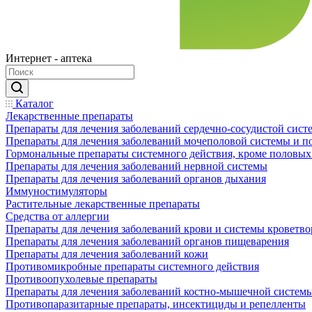
Интернет - аптека
Каталог
Лекарственные препараты
Препараты для лечения заболеваний сердечно-сосудистой сист
Препараты для лечения заболеваний мочеполовой системы и 
Гормональные препараты системного действия, кроме половых
Препараты для лечения заболеваний нервной системы
Препараты для лечения заболеваний органов дыхания
Иммуностимуляторы
Растительные лекарственные препараты
Средства от аллергии
Препараты для лечения заболеваний крови и системы кроветв
Препараты для лечения заболеваний органов пищеварения
Препараты для лечения заболеваний кожи
Противомикробные препараты системного действия
Противоопухолевые препараты
Препараты для лечения заболеваний костно-мышечной систем
Противопаразитарные препараты, инсектициды и репелленты