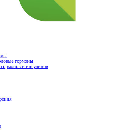
емы
половые гормоны
 гормонов и инсулинов
орения
ы