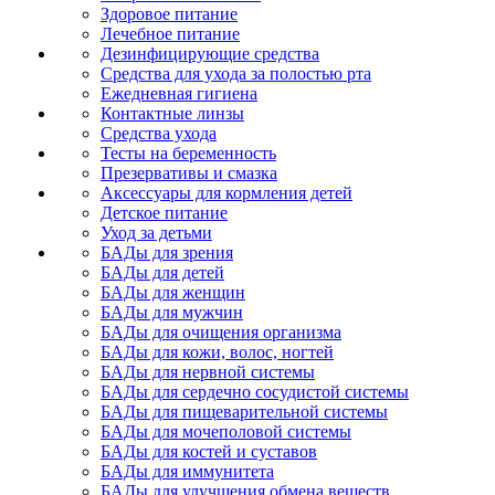
Здоровое питание
Лечебное питание
Дезинфицирующие средства
Средства для ухода за полостью рта
Ежедневная гигиена
Контактные линзы
Средства ухода
Тесты на беременность
Презервативы и смазка
Аксессуары для кормления детей
Детское питание
Уход за детьми
БАДы для зрения
БАДы для детей
БАДы для женщин
БАДы для мужчин
БАДы для очищения организма
БАДы для кожи, волос, ногтей
БАДы для нервной системы
БАДы для сердечно сосудистой системы
БАДы для пищеварительной системы
БАДы для мочеполовой системы
БАДы для костей и суставов
БАДы для иммунитета
БАДы для улучшения обмена веществ