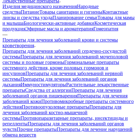
Лекарственные препараты
Изделия медицинского назначения
Народные
средства
Питание
Товары санитарии и гигиены
Контактные
линзы и средства ухода
Планирование семьи
Товары для мамы
и малыша
Биологически-активные добавки
Косметическая
продукция
Эфирные масла и ароматерапия
Гомеопатия
—
Препараты для лечения заболеваний крови и системы
кроветворения
Препараты для лечения заболеваний сердечно-сосудистой
системы
Препараты для лечения заболеваний мочеполовой
системы и половые гормоны
Гормональные препараты
системного действия, кроме половых гормонов и
инсулинов
Препараты для лечения заболеваний нервной
системы
Препараты для лечения заболеваний органов
дыхания
Иммуностимуляторы
Растительные лекарственные
препараты
Средства от аллергии
Препараты для лечения
заболеваний органов пищеварения
Препараты для лечения
заболеваний кожи
Противомикробные препараты системного
действия
Противоопухолевые препараты
Препараты для
лечения заболеваний костно-мышечной
системы
Противопаразитарные препараты, инсектициды и
репелленты
Препараты для лечения заболеваний органов
чувств
Прочие препараты
Препараты для лечение нарушений
обмена веществ