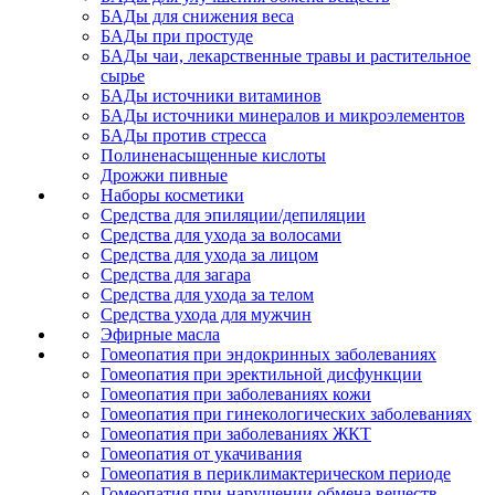
БАДы для снижения веса
БАДы при простуде
БАДы чаи, лекарственные травы и растительное
сырье
БАДы источники витаминов
БАДы источники минералов и микроэлементов
БАДы против стресса
Полиненасыщенные кислоты
Дрожжи пивные
Наборы косметики
Средства для эпиляции/депиляции
Средства для ухода за волосами
Средства для ухода за лицом
Средства для загара
Средства для ухода за телом
Средства ухода для мужчин
Эфирные масла
Гомеопатия при эндокринных заболеваниях
Гомеопатия при эректильной дисфункции
Гомеопатия при заболеваниях кожи
Гомеопатия при гинекологических заболеваниях
Гомеопатия при заболеваниях ЖКТ
Гомеопатия от укачивания
Гомеопатия в периклимактерическом периоде
Гомеопатия при нарушении обмена веществ