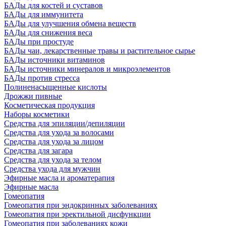
БАДы для костей и суставов
БАДы для иммунитета
БАДы для улучшения обмена веществ
БАДы для снижения веса
БАДы при простуде
БАДы чаи, лекарственные травы и растительное сырье
БАДы источники витаминов
БАДы источники минералов и микроэлементов
БАДы против стресса
Полиненасыщенные кислоты
Дрожжи пивные
Косметическая продукция
Наборы косметики
Средства для эпиляции/депиляции
Средства для ухода за волосами
Средства для ухода за лицом
Средства для загара
Средства для ухода за телом
Средства ухода для мужчин
Эфирные масла и ароматерапия
Эфирные масла
Гомеопатия
Гомеопатия при эндокринных заболеваниях
Гомеопатия при эректильной дисфункции
Гомеопатия при заболеваниях кожи