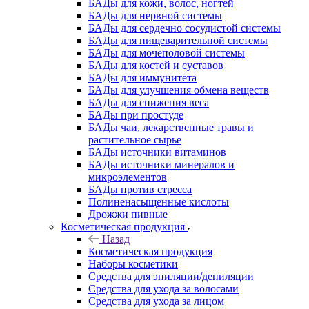
БАДы для кожи, волос, ногтей
БАДы для нервной системы
БАДы для сердечно сосудистой системы
БАДы для пищеварительной системы
БАДы для мочеполовой системы
БАДы для костей и суставов
БАДы для иммунитета
БАДы для улучшения обмена веществ
БАДы для снижения веса
БАДы при простуде
БАДы чаи, лекарственные травы и
растительное сырье
БАДы источники витаминов
БАДы источники минералов и
микроэлементов
БАДы против стресса
Полиненасыщенные кислоты
Дрожжи пивные
Косметическая продукция
Назад
Косметическая продукция
Наборы косметики
Средства для эпиляции/депиляции
Средства для ухода за волосами
Средства для ухода за лицом