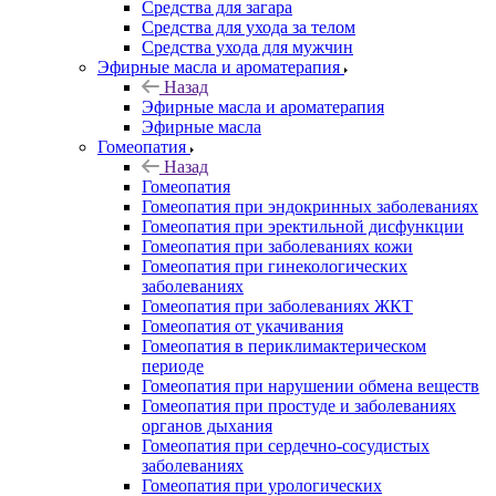
Средства для загара
Средства для ухода за телом
Средства ухода для мужчин
Эфирные масла и ароматерапия
Назад
Эфирные масла и ароматерапия
Эфирные масла
Гомеопатия
Назад
Гомеопатия
Гомеопатия при эндокринных заболеваниях
Гомеопатия при эректильной дисфункции
Гомеопатия при заболеваниях кожи
Гомеопатия при гинекологических
заболеваниях
Гомеопатия при заболеваниях ЖКТ
Гомеопатия от укачивания
Гомеопатия в периклимактерическом
периоде
Гомеопатия при нарушении обмена веществ
Гомеопатия при простуде и заболеваниях
органов дыхания
Гомеопатия при сердечно-сосудистых
заболеваниях
Гомеопатия при урологических