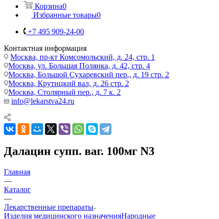
Корзина
0
Избранные товары
0
+7 495 909-24-00
Контактная информация
Москва, пр-кт Комсомольский, д. 24, стр. 1
Москва, ул. Большая Полянка, д. 42, стр. 4
Москва, Большой Сухаревский пер., д. 19 стр. 2
Москва, Крутицкий вал, д. 26 стр. 2
Москва, Столярный пер., д. 7 к. 2
info@lekarstva24.ru
Далацин супп. ваг. 100мг N3
Главная
—
Каталог
—
Лекарственные препараты
Изделия медицинского назначения
Народные