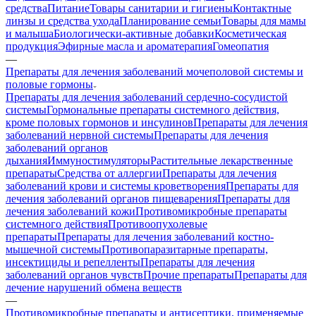
средства
Питание
Товары санитарии и гигиены
Контактные
линзы и средства ухода
Планирование семьи
Товары для мамы
и малыша
Биологически-активные добавки
Косметическая
продукция
Эфирные масла и ароматерапия
Гомеопатия
—
Препараты для лечения заболеваний мочеполовой системы и
половые гормоны
Препараты для лечения заболеваний сердечно-сосудистой
системы
Гормональные препараты системного действия,
кроме половых гормонов и инсулинов
Препараты для лечения
заболеваний нервной системы
Препараты для лечения
заболеваний органов
дыхания
Иммуностимуляторы
Растительные лекарственные
препараты
Средства от аллергии
Препараты для лечения
заболеваний крови и системы кроветворения
Препараты для
лечения заболеваний органов пищеварения
Препараты для
лечения заболеваний кожи
Противомикробные препараты
системного действия
Противоопухолевые
препараты
Препараты для лечения заболеваний костно-
мышечной системы
Противопаразитарные препараты,
инсектициды и репелленты
Препараты для лечения
заболеваний органов чувств
Прочие препараты
Препараты для
лечение нарушений обмена веществ
—
Противомикробные препараты и антисептики, применяемые