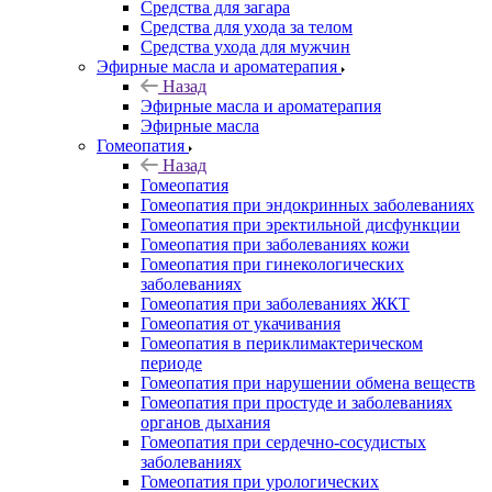
Средства для загара
Средства для ухода за телом
Средства ухода для мужчин
Эфирные масла и ароматерапия
Назад
Эфирные масла и ароматерапия
Эфирные масла
Гомеопатия
Назад
Гомеопатия
Гомеопатия при эндокринных заболеваниях
Гомеопатия при эректильной дисфункции
Гомеопатия при заболеваниях кожи
Гомеопатия при гинекологических
заболеваниях
Гомеопатия при заболеваниях ЖКТ
Гомеопатия от укачивания
Гомеопатия в периклимактерическом
периоде
Гомеопатия при нарушении обмена веществ
Гомеопатия при простуде и заболеваниях
органов дыхания
Гомеопатия при сердечно-сосудистых
заболеваниях
Гомеопатия при урологических