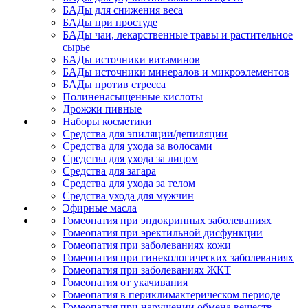
БАДы для снижения веса
БАДы при простуде
БАДы чаи, лекарственные травы и растительное
сырье
БАДы источники витаминов
БАДы источники минералов и микроэлементов
БАДы против стресса
Полиненасыщенные кислоты
Дрожжи пивные
Наборы косметики
Средства для эпиляции/депиляции
Средства для ухода за волосами
Средства для ухода за лицом
Средства для загара
Средства для ухода за телом
Средства ухода для мужчин
Эфирные масла
Гомеопатия при эндокринных заболеваниях
Гомеопатия при эректильной дисфункции
Гомеопатия при заболеваниях кожи
Гомеопатия при гинекологических заболеваниях
Гомеопатия при заболеваниях ЖКТ
Гомеопатия от укачивания
Гомеопатия в периклимактерическом периоде
Гомеопатия при нарушении обмена веществ