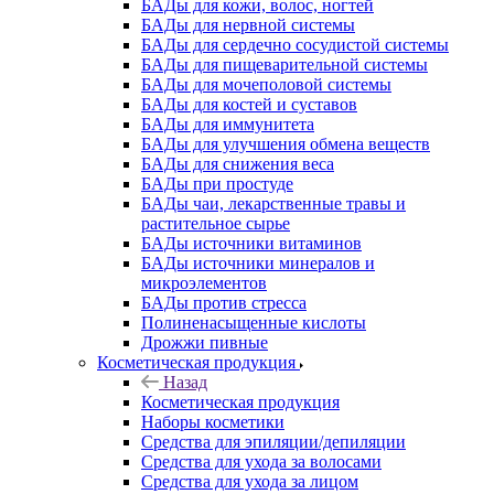
БАДы для кожи, волос, ногтей
БАДы для нервной системы
БАДы для сердечно сосудистой системы
БАДы для пищеварительной системы
БАДы для мочеполовой системы
БАДы для костей и суставов
БАДы для иммунитета
БАДы для улучшения обмена веществ
БАДы для снижения веса
БАДы при простуде
БАДы чаи, лекарственные травы и
растительное сырье
БАДы источники витаминов
БАДы источники минералов и
микроэлементов
БАДы против стресса
Полиненасыщенные кислоты
Дрожжи пивные
Косметическая продукция
Назад
Косметическая продукция
Наборы косметики
Средства для эпиляции/депиляции
Средства для ухода за волосами
Средства для ухода за лицом