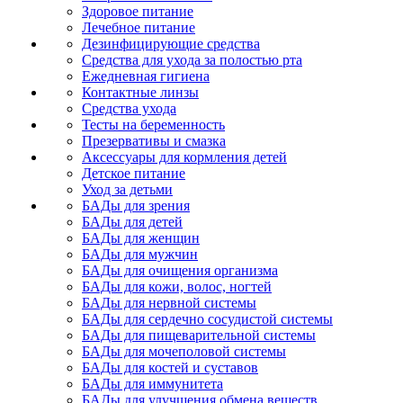
Здоровое питание
Лечебное питание
Дезинфицирующие средства
Средства для ухода за полостью рта
Ежедневная гигиена
Контактные линзы
Средства ухода
Тесты на беременность
Презервативы и смазка
Аксессуары для кормления детей
Детское питание
Уход за детьми
БАДы для зрения
БАДы для детей
БАДы для женщин
БАДы для мужчин
БАДы для очищения организма
БАДы для кожи, волос, ногтей
БАДы для нервной системы
БАДы для сердечно сосудистой системы
БАДы для пищеварительной системы
БАДы для мочеполовой системы
БАДы для костей и суставов
БАДы для иммунитета
БАДы для улучшения обмена веществ