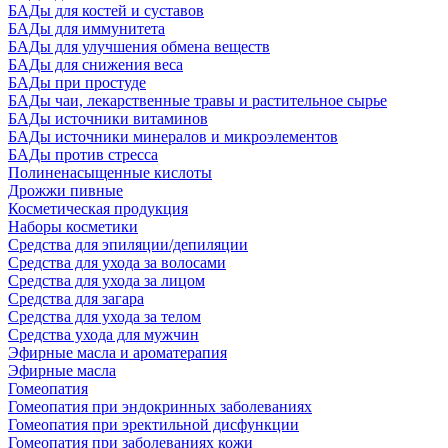
БАДы для костей и суставов
БАДы для иммунитета
БАДы для улучшения обмена веществ
БАДы для снижения веса
БАДы при простуде
БАДы чаи, лекарственные травы и растительное сырье
БАДы источники витаминов
БАДы источники минералов и микроэлементов
БАДы против стресса
Полиненасыщенные кислоты
Дрожжи пивные
Косметическая продукция
Наборы косметики
Средства для эпиляции/депиляции
Средства для ухода за волосами
Средства для ухода за лицом
Средства для загара
Средства для ухода за телом
Средства ухода для мужчин
Эфирные масла и ароматерапия
Эфирные масла
Гомеопатия
Гомеопатия при эндокринных заболеваниях
Гомеопатия при эректильной дисфункции
Гомеопатия при заболеваниях кожи