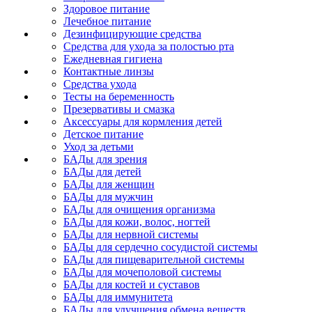
Здоровое питание
Лечебное питание
Дезинфицирующие средства
Средства для ухода за полостью рта
Ежедневная гигиена
Контактные линзы
Средства ухода
Тесты на беременность
Презервативы и смазка
Аксессуары для кормления детей
Детское питание
Уход за детьми
БАДы для зрения
БАДы для детей
БАДы для женщин
БАДы для мужчин
БАДы для очищения организма
БАДы для кожи, волос, ногтей
БАДы для нервной системы
БАДы для сердечно сосудистой системы
БАДы для пищеварительной системы
БАДы для мочеполовой системы
БАДы для костей и суставов
БАДы для иммунитета
БАДы для улучшения обмена веществ