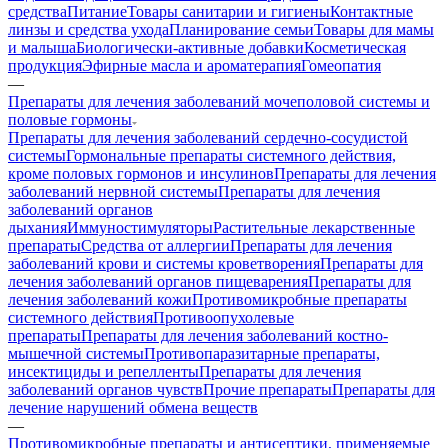
средства
Питание
Товары санитарии и гигиены
Контактные
линзы и средства ухода
Планирование семьи
Товары для мамы
и малыша
Биологически-активные добавки
Косметическая
продукция
Эфирные масла и ароматерапия
Гомеопатия
—
Препараты для лечения заболеваний мочеполовой системы и
половые гормоны
Препараты для лечения заболеваний сердечно-сосудистой
системы
Гормональные препараты системного действия,
кроме половых гормонов и инсулинов
Препараты для лечения
заболеваний нервной системы
Препараты для лечения
заболеваний органов
дыхания
Иммуностимуляторы
Растительные лекарственные
препараты
Средства от аллергии
Препараты для лечения
заболеваний крови и системы кроветворения
Препараты для
лечения заболеваний органов пищеварения
Препараты для
лечения заболеваний кожи
Противомикробные препараты
системного действия
Противоопухолевые
препараты
Препараты для лечения заболеваний костно-
мышечной системы
Противопаразитарные препараты,
инсектициды и репелленты
Препараты для лечения
заболеваний органов чувств
Прочие препараты
Препараты для
лечение нарушений обмена веществ
—
Противомикробные препараты и антисептики, применяемые