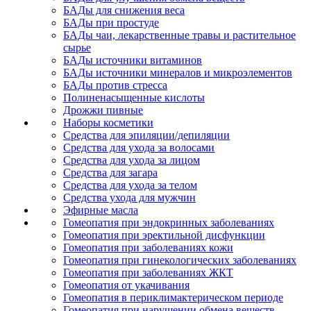
БАДы для снижения веса
БАДы при простуде
БАДы чаи, лекарственные травы и растительное
сырье
БАДы источники витаминов
БАДы источники минералов и микроэлементов
БАДы против стресса
Полиненасыщенные кислоты
Дрожжи пивные
Наборы косметики
Средства для эпиляции/депиляции
Средства для ухода за волосами
Средства для ухода за лицом
Средства для загара
Средства для ухода за телом
Средства ухода для мужчин
Эфирные масла
Гомеопатия при эндокринных заболеваниях
Гомеопатия при эректильной дисфункции
Гомеопатия при заболеваниях кожи
Гомеопатия при гинекологических заболеваниях
Гомеопатия при заболеваниях ЖКТ
Гомеопатия от укачивания
Гомеопатия в периклимактерическом периоде
Гомеопатия при нарушении обмена веществ