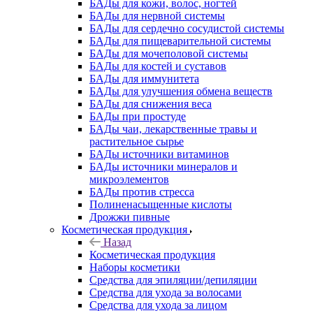
БАДы для кожи, волос, ногтей
БАДы для нервной системы
БАДы для сердечно сосудистой системы
БАДы для пищеварительной системы
БАДы для мочеполовой системы
БАДы для костей и суставов
БАДы для иммунитета
БАДы для улучшения обмена веществ
БАДы для снижения веса
БАДы при простуде
БАДы чаи, лекарственные травы и
растительное сырье
БАДы источники витаминов
БАДы источники минералов и
микроэлементов
БАДы против стресса
Полиненасыщенные кислоты
Дрожжи пивные
Косметическая продукция
Назад
Косметическая продукция
Наборы косметики
Средства для эпиляции/депиляции
Средства для ухода за волосами
Средства для ухода за лицом