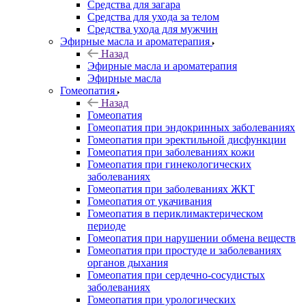
Средства для загара
Средства для ухода за телом
Средства ухода для мужчин
Эфирные масла и ароматерапия
Назад
Эфирные масла и ароматерапия
Эфирные масла
Гомеопатия
Назад
Гомеопатия
Гомеопатия при эндокринных заболеваниях
Гомеопатия при эректильной дисфункции
Гомеопатия при заболеваниях кожи
Гомеопатия при гинекологических
заболеваниях
Гомеопатия при заболеваниях ЖКТ
Гомеопатия от укачивания
Гомеопатия в периклимактерическом
периоде
Гомеопатия при нарушении обмена веществ
Гомеопатия при простуде и заболеваниях
органов дыхания
Гомеопатия при сердечно-сосудистых
заболеваниях
Гомеопатия при урологических