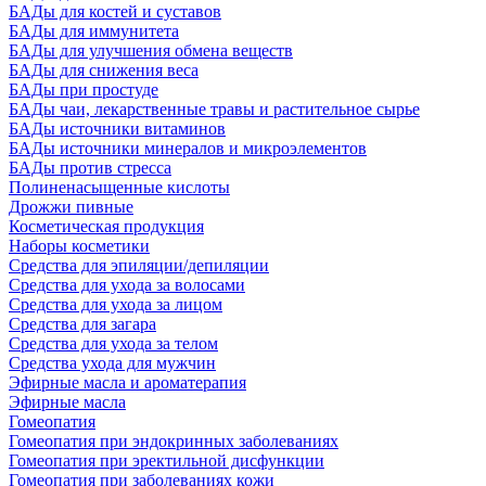
БАДы для костей и суставов
БАДы для иммунитета
БАДы для улучшения обмена веществ
БАДы для снижения веса
БАДы при простуде
БАДы чаи, лекарственные травы и растительное сырье
БАДы источники витаминов
БАДы источники минералов и микроэлементов
БАДы против стресса
Полиненасыщенные кислоты
Дрожжи пивные
Косметическая продукция
Наборы косметики
Средства для эпиляции/депиляции
Средства для ухода за волосами
Средства для ухода за лицом
Средства для загара
Средства для ухода за телом
Средства ухода для мужчин
Эфирные масла и ароматерапия
Эфирные масла
Гомеопатия
Гомеопатия при эндокринных заболеваниях
Гомеопатия при эректильной дисфункции
Гомеопатия при заболеваниях кожи