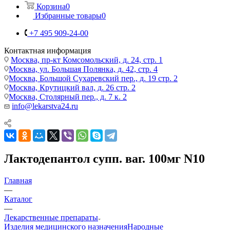
Корзина
0
Избранные товары
0
+7 495 909-24-00
Контактная информация
Москва, пр-кт Комсомольский, д. 24, стр. 1
Москва, ул. Большая Полянка, д. 42, стр. 4
Москва, Большой Сухаревский пер., д. 19 стр. 2
Москва, Крутицкий вал, д. 26 стр. 2
Москва, Столярный пер., д. 7 к. 2
info@lekarstva24.ru
Лактодепантол супп. ваг. 100мг N10
Главная
—
Каталог
—
Лекарственные препараты
Изделия медицинского назначения
Народные