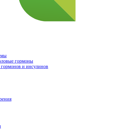
емы
половые гормоны
 гормонов и инсулинов
орения
ы