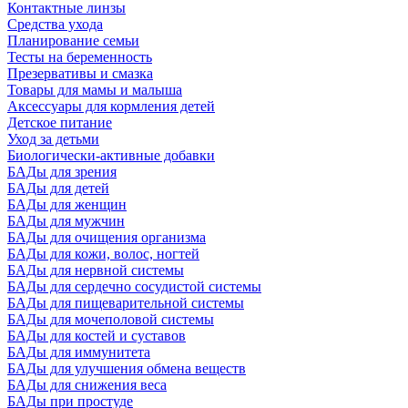
Контактные линзы
Средства ухода
Планирование семьи
Тесты на беременность
Презервативы и смазка
Товары для мамы и малыша
Аксессуары для кормления детей
Детское питание
Уход за детьми
Биологически-активные добавки
БАДы для зрения
БАДы для детей
БАДы для женщин
БАДы для мужчин
БАДы для очищения организма
БАДы для кожи, волос, ногтей
БАДы для нервной системы
БАДы для сердечно сосудистой системы
БАДы для пищеварительной системы
БАДы для мочеполовой системы
БАДы для костей и суставов
БАДы для иммунитета
БАДы для улучшения обмена веществ
БАДы для снижения веса
БАДы при простуде