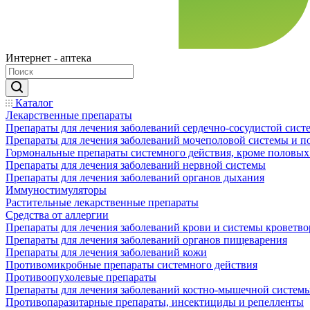
Интернет - аптека
Каталог
Лекарственные препараты
Препараты для лечения заболеваний сердечно-сосудистой сист
Препараты для лечения заболеваний мочеполовой системы и 
Гормональные препараты системного действия, кроме половых
Препараты для лечения заболеваний нервной системы
Препараты для лечения заболеваний органов дыхания
Иммуностимуляторы
Растительные лекарственные препараты
Средства от аллергии
Препараты для лечения заболеваний крови и системы кроветв
Препараты для лечения заболеваний органов пищеварения
Препараты для лечения заболеваний кожи
Противомикробные препараты системного действия
Противоопухолевые препараты
Препараты для лечения заболеваний костно-мышечной систем
Противопаразитарные препараты, инсектициды и репелленты