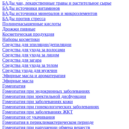
БАДы чаи, лекарственные травы и растительное сырье
БАДы источники витаминов
БАДы источники минералов и микроэлементов
БАДы против стресса
Полиненасыщенные кислоты
Дрожжи пивные
Косметическая продукция
Наборы косметики
Средства для эпиляции/депиляции
Средства для ухода за волосами
Средства для ухода за лицом
Средства для загара
Средства для ухода за телом
Средства ухода для мужчин
Эфирные масла и ароматерапия
Эфирные масла
Гомеопатия
Гомеопатия при эндокринных заболеваниях
Гомеопатия при эректильной дисфункции
Гомеопатия при заболеваниях кожи
Гомеопатия при гинекологических заболеваниях
Гомеопатия при заболеваниях ЖКТ
Гомеопатия от укачивания
Гомеопатия в периклимактерическом периоде
Гомеопатия при нарушении обмена веществ