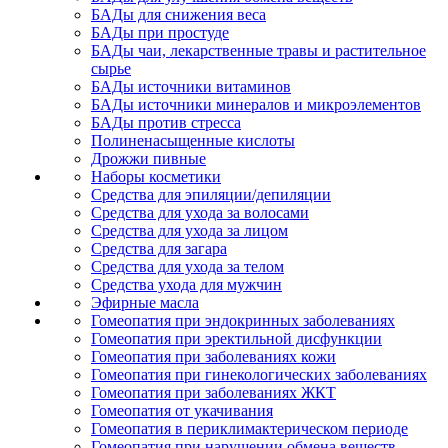
БАДы для снижения веса
БАДы при простуде
БАДы чаи, лекарственные травы и растительное
сырье
БАДы источники витаминов
БАДы источники минералов и микроэлементов
БАДы против стресса
Полиненасыщенные кислоты
Дрожжи пивные
Наборы косметики
Средства для эпиляции/депиляции
Средства для ухода за волосами
Средства для ухода за лицом
Средства для загара
Средства для ухода за телом
Средства ухода для мужчин
Эфирные масла
Гомеопатия при эндокринных заболеваниях
Гомеопатия при эректильной дисфункции
Гомеопатия при заболеваниях кожи
Гомеопатия при гинекологических заболеваниях
Гомеопатия при заболеваниях ЖКТ
Гомеопатия от укачивания
Гомеопатия в периклимактерическом периоде
Гомеопатия при нарушении обмена веществ