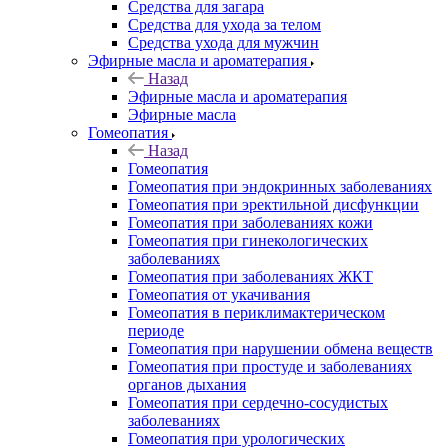
Средства для загара
Средства для ухода за телом
Средства ухода для мужчин
Эфирные масла и ароматерапия
Назад
Эфирные масла и ароматерапия
Эфирные масла
Гомеопатия
Назад
Гомеопатия
Гомеопатия при эндокринных заболеваниях
Гомеопатия при эректильной дисфункции
Гомеопатия при заболеваниях кожи
Гомеопатия при гинекологических
заболеваниях
Гомеопатия при заболеваниях ЖКТ
Гомеопатия от укачивания
Гомеопатия в периклимактерическом
периоде
Гомеопатия при нарушении обмена веществ
Гомеопатия при простуде и заболеваниях
органов дыхания
Гомеопатия при сердечно-сосудистых
заболеваниях
Гомеопатия при урологических