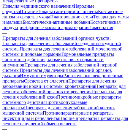
Лекарственные препараты
Изделия медицинского назначения
Народные
средства
Питание
Товары санитарии и гигиены
Контактные
линзы и средства ухода
Планирование семьи
Товары для мамы
и малыша
Биологически-активные добавки
Косметическая
продукция
Эфирные масла и ароматерапия
Гомеопатия
—
Препараты для лечения заболеваний органов чувств
Препараты для лечения заболеваний сердечно-сосудистой
системы
Препараты для лечения заболеваний мочеполовой
системы и половые гормоны
Гормональные препараты
системного действия, кроме половых гормонов и
инсулинов
Препараты для лечения заболеваний нервной
системы
Препараты для лечения заболеваний органов
дыхания
Иммуностимуляторы
Растительные лекарственные
препараты
Средства от аллергии
Препараты для лечения
заболеваний крови и системы кроветворения
Препараты для
лечения заболеваний органов пищеварения
Препараты для
лечения заболеваний кожи
Противомикробные препараты
системного действия
Противоопухолевые
препараты
Препараты для лечения заболеваний костно-
мышечной системы
Противопаразитарные препараты,
инсектициды и репелленты
Прочие препараты
Препараты для
лечение нарушений обмена веществ
—