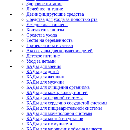
Здоровое питание
Лечебное питание
Дезинфицирующие средства
Средства для ухода за полостью рта
Ежедневная гигиена
Контактные линзы
Средства ухода
Тесты на беременность
Презервативы и смазка
Аксессуары для кормления детей
Детское питание
Уход за детьми
БАДы для зрения
БАДы для детей
БАДы для женщин
БАДы для мужчин
БАДы для очищения организма
БАДы для кожи, волос, ногтей
БАДы для нервной системы
БАДы для сердечно сосудистой системы
БАДы для пищеварительной системы
БАДы для мочеполовой системы
БАДы для костей и суставов
БАДы для иммунитета
БАДы для улучшения обмена веществ