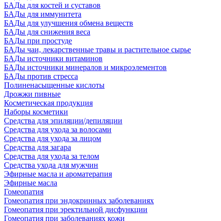
БАДы для костей и суставов
БАДы для иммунитета
БАДы для улучшения обмена веществ
БАДы для снижения веса
БАДы при простуде
БАДы чаи, лекарственные травы и растительное сырье
БАДы источники витаминов
БАДы источники минералов и микроэлементов
БАДы против стресса
Полиненасыщенные кислоты
Дрожжи пивные
Косметическая продукция
Наборы косметики
Средства для эпиляции/депиляции
Средства для ухода за волосами
Средства для ухода за лицом
Средства для загара
Средства для ухода за телом
Средства ухода для мужчин
Эфирные масла и ароматерапия
Эфирные масла
Гомеопатия
Гомеопатия при эндокринных заболеваниях
Гомеопатия при эректильной дисфункции
Гомеопатия при заболеваниях кожи