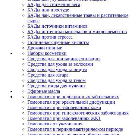
БАДы для снижения веса
БАДы при простуде
БАДы чаи, лекарственные травы и растительное
сырье
БАДы источники витаминов
БАДы источники минералов и микроэлементов
БАДы против стресса
Полиненасыщенные кислоты
Дрожжи пивные
Наборы косметики
Средства для эпиляции/депиляции
Средства для ухода за волосами
Средства для ухода за лицом
Средства для загара
Средства для ухода за телом
Средства ухода для мужчин
Эфирные масла
Гомеопатия при эндокринных заболеваниях
Гомеопатия при эректильной дисфункции
Гомеопатия при заболеваниях кожи
Гомеопатия при гинекологических заболеваниях
Гомеопатия при заболеваниях ЖКТ
Гомеопатия от укачивания
Гомеопатия в периклимактерическом периоде
Гомеопатия при нарушении обмена веществ