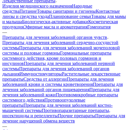
Лекарственные препараты
Изделия медицинского назначения
Народные
средства
Питание
Товары санитарии и гигиены
Контактные
линзы и средства ухода
Планирование семьи
Товары для мамы
и малыша
Биологически-активные добавки
Косметическая
продукция
Эфирные масла и ароматерапия
Гомеопатия
—
Препараты для лечения заболеваний органов чувств
Препараты для лечения заболеваний сердечно-сосудистой
системы
Препараты для лечения заболеваний мочеполовой
системы и половые гормоны
Гормональные препараты
системного действия, кроме половых гормонов и
инсулинов
Препараты для лечения заболеваний нервной
системы
Препараты для лечения заболеваний органов
дыхания
Иммуностимуляторы
Растительные лекарственные
препараты
Средства от аллергии
Препараты для лечения
заболеваний крови и системы кроветворения
Препараты для
лечения заболеваний органов пищеварения
Препараты для
лечения заболеваний кожи
Противомикробные препараты
системного действия
Противоопухолевые
препараты
Препараты для лечения заболеваний костно-
мышечной системы
Противопаразитарные препараты,
инсектициды и репелленты
Прочие препараты
Препараты для
лечение нарушений обмена веществ
—