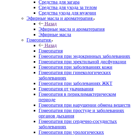
Средства для загара
Средства для ухода за телом
Средства ухода для мужчин
Эфирные масла и ароматерапия
Назад
Эфирные масла и ароматерапия
Эфирные масла
Гомеопатия
Назад
Гомеопатия
Гомеопатия при эндокринных заболеваниях
Гомеопатия при эректильной дисфункции
Гомеопатия при заболеваниях кожи
Гомеопатия при гинекологических
заболеваниях
Гомеопатия при заболеваниях ЖКТ
Гомеопатия от укачивания
Гомеопатия в периклимактерическом
периоде
Гомеопатия при нарушении обмена веществ
Гомеопатия при простуде и заболеваниях
органов дыхания
Гомеопатия при сердечно-сосудистых
заболеваниях
Гомеопатия при урологических