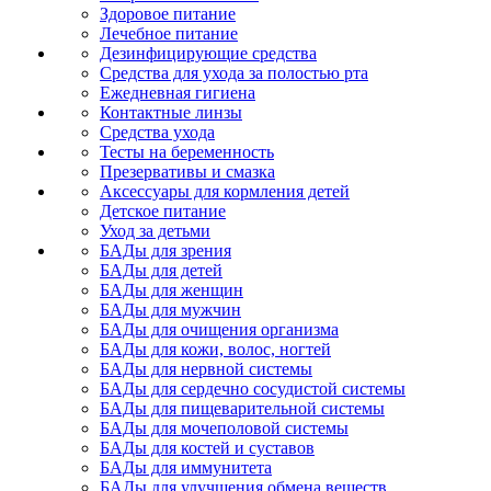
Здоровое питание
Лечебное питание
Дезинфицирующие средства
Средства для ухода за полостью рта
Ежедневная гигиена
Контактные линзы
Средства ухода
Тесты на беременность
Презервативы и смазка
Аксессуары для кормления детей
Детское питание
Уход за детьми
БАДы для зрения
БАДы для детей
БАДы для женщин
БАДы для мужчин
БАДы для очищения организма
БАДы для кожи, волос, ногтей
БАДы для нервной системы
БАДы для сердечно сосудистой системы
БАДы для пищеварительной системы
БАДы для мочеполовой системы
БАДы для костей и суставов
БАДы для иммунитета
БАДы для улучшения обмена веществ