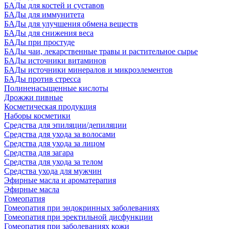
БАДы для костей и суставов
БАДы для иммунитета
БАДы для улучшения обмена веществ
БАДы для снижения веса
БАДы при простуде
БАДы чаи, лекарственные травы и растительное сырье
БАДы источники витаминов
БАДы источники минералов и микроэлементов
БАДы против стресса
Полиненасыщенные кислоты
Дрожжи пивные
Косметическая продукция
Наборы косметики
Средства для эпиляции/депиляции
Средства для ухода за волосами
Средства для ухода за лицом
Средства для загара
Средства для ухода за телом
Средства ухода для мужчин
Эфирные масла и ароматерапия
Эфирные масла
Гомеопатия
Гомеопатия при эндокринных заболеваниях
Гомеопатия при эректильной дисфункции
Гомеопатия при заболеваниях кожи