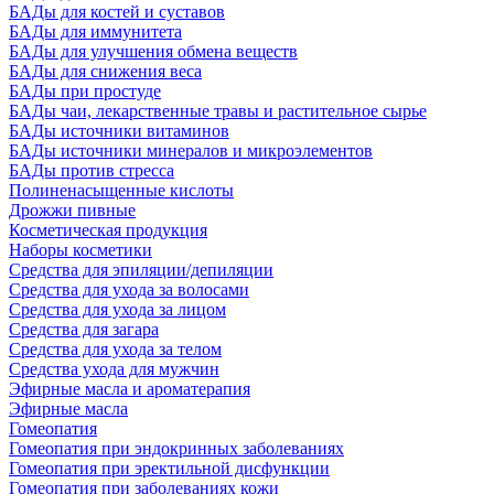
БАДы для костей и суставов
БАДы для иммунитета
БАДы для улучшения обмена веществ
БАДы для снижения веса
БАДы при простуде
БАДы чаи, лекарственные травы и растительное сырье
БАДы источники витаминов
БАДы источники минералов и микроэлементов
БАДы против стресса
Полиненасыщенные кислоты
Дрожжи пивные
Косметическая продукция
Наборы косметики
Средства для эпиляции/депиляции
Средства для ухода за волосами
Средства для ухода за лицом
Средства для загара
Средства для ухода за телом
Средства ухода для мужчин
Эфирные масла и ароматерапия
Эфирные масла
Гомеопатия
Гомеопатия при эндокринных заболеваниях
Гомеопатия при эректильной дисфункции
Гомеопатия при заболеваниях кожи