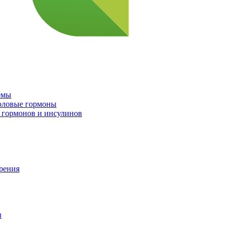
емы
половые гормоны
 гормонов и инсулинов
орения
ы