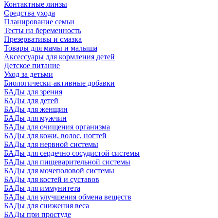
Контактные линзы
Средства ухода
Планирование семьи
Тесты на беременность
Презервативы и смазка
Товары для мамы и малыша
Аксессуары для кормления детей
Детское питание
Уход за детьми
Биологически-активные добавки
БАДы для зрения
БАДы для детей
БАДы для женщин
БАДы для мужчин
БАДы для очищения организма
БАДы для кожи, волос, ногтей
БАДы для нервной системы
БАДы для сердечно сосудистой системы
БАДы для пищеварительной системы
БАДы для мочеполовой системы
БАДы для костей и суставов
БАДы для иммунитета
БАДы для улучшения обмена веществ
БАДы для снижения веса
БАДы при простуде