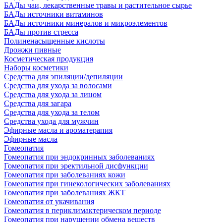
БАДы чаи, лекарственные травы и растительное сырье
БАДы источники витаминов
БАДы источники минералов и микроэлементов
БАДы против стресса
Полиненасыщенные кислоты
Дрожжи пивные
Косметическая продукция
Наборы косметики
Средства для эпиляции/депиляции
Средства для ухода за волосами
Средства для ухода за лицом
Средства для загара
Средства для ухода за телом
Средства ухода для мужчин
Эфирные масла и ароматерапия
Эфирные масла
Гомеопатия
Гомеопатия при эндокринных заболеваниях
Гомеопатия при эректильной дисфункции
Гомеопатия при заболеваниях кожи
Гомеопатия при гинекологических заболеваниях
Гомеопатия при заболеваниях ЖКТ
Гомеопатия от укачивания
Гомеопатия в периклимактерическом периоде
Гомеопатия при нарушении обмена веществ