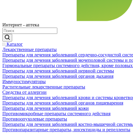
Интернет - аптека
Каталог
Лекарственные препараты
Препараты для лечения заболеваний сердечно-сосудистой сист
Препараты для лечения заболеваний мочеполовой системы и 
Гормональные препараты системного действия, кроме половых
Препараты для лечения заболеваний нервной системы
Препараты для лечения заболеваний органов дыхания
Иммуностимуляторы
Растительные лекарственные препараты
Средства от аллергии
Препараты для лечения заболеваний крови и системы кроветв
Препараты для лечения заболеваний органов пищеварения
Препараты для лечения заболеваний кожи
Противомикробные препараты системного действия
Противоопухолевые препараты
Препараты для лечения заболеваний костно-мышечной систем
Противопаразитарные препараты, инсектициды и репелленты