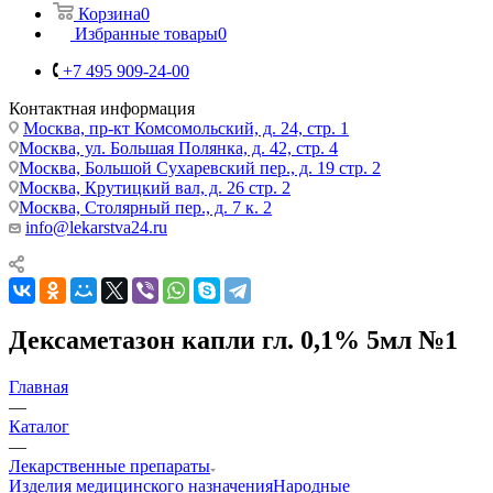
Корзина
0
Избранные товары
0
+7 495 909-24-00
Контактная информация
Москва, пр-кт Комсомольский, д. 24, стр. 1
Москва, ул. Большая Полянка, д. 42, стр. 4
Москва, Большой Сухаревский пер., д. 19 стр. 2
Москва, Крутицкий вал, д. 26 стр. 2
Москва, Столярный пер., д. 7 к. 2
info@lekarstva24.ru
Дексаметазон капли гл. 0,1% 5мл №1
Главная
—
Каталог
—
Лекарственные препараты
Изделия медицинского назначения
Народные