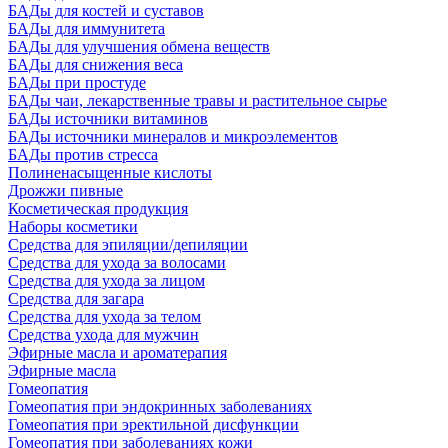
БАДы для костей и суставов
БАДы для иммунитета
БАДы для улучшения обмена веществ
БАДы для снижения веса
БАДы при простуде
БАДы чаи, лекарственные травы и растительное сырье
БАДы источники витаминов
БАДы источники минералов и микроэлементов
БАДы против стресса
Полиненасыщенные кислоты
Дрожжи пивные
Косметическая продукция
Наборы косметики
Средства для эпиляции/депиляции
Средства для ухода за волосами
Средства для ухода за лицом
Средства для загара
Средства для ухода за телом
Средства ухода для мужчин
Эфирные масла и ароматерапия
Эфирные масла
Гомеопатия
Гомеопатия при эндокринных заболеваниях
Гомеопатия при эректильной дисфункции
Гомеопатия при заболеваниях кожи