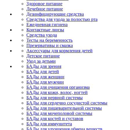
Здоровое питание
Лечебное питание
Дезинфицирующие средства
Средства для ухода за полостью рта
Ежедневная гигиена
Контактные линзы
Средства ухода
Тесты на беременность
Презервативы и смазка
Аксессуары для кормления детей
Детское питание
Уход за детьми
БАДы для зрения
БАДы для детей
БАДы для женщин
БАДы для мужчин
БАДы для очищения организма
БАДы для кожи, волос, ногтей
БАДы для нервной системы
БАДы для сердечно сосудистой системы
БАДы для пищеварительной системы
БАДы для мочеполовой системы
БАДы для костей и суставов
БАДы для иммунитета
БАДы для улучшения обмена веществ