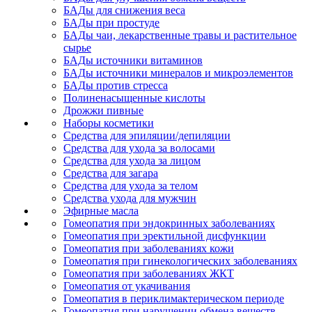
БАДы для снижения веса
БАДы при простуде
БАДы чаи, лекарственные травы и растительное
сырье
БАДы источники витаминов
БАДы источники минералов и микроэлементов
БАДы против стресса
Полиненасыщенные кислоты
Дрожжи пивные
Наборы косметики
Средства для эпиляции/депиляции
Средства для ухода за волосами
Средства для ухода за лицом
Средства для загара
Средства для ухода за телом
Средства ухода для мужчин
Эфирные масла
Гомеопатия при эндокринных заболеваниях
Гомеопатия при эректильной дисфункции
Гомеопатия при заболеваниях кожи
Гомеопатия при гинекологических заболеваниях
Гомеопатия при заболеваниях ЖКТ
Гомеопатия от укачивания
Гомеопатия в периклимактерическом периоде
Гомеопатия при нарушении обмена веществ