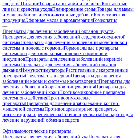
средства
Питание
Товары санитарии и гигиены
Контактные
линзы и средства ухода
Планирование семьи
Товары для мамы
и малыша
Биологически-активные добавки
Косметическая
продукция
Эфирные масла и ароматерапия
Гомеопатия
—
Препараты для лечения заболеваний органов чувств
Препараты для лечения заболеваний сердечно-сосудистой
системы
Препараты для лечения заболеваний мочеполовой
системы и половые гормоны
Гормональные препараты
системного действия, кроме половых гормонов и
инсулинов
Препараты для лечения заболеваний нервной
системы
Препараты для лечения заболеваний органов
дыхания
Иммуностимуляторы
Растительные лекарственные
препараты
Средства от аллергии
Препараты для лечения
заболеваний крови и системы кроветворения
Препараты для
лечения заболеваний органов пищеварения
Препараты для
лечения заболеваний кожи
Противомикробные препараты
системного действия
Противоопухолевые
препараты
Препараты для лечения заболеваний костно-
мышечной системы
Противопаразитарные препараты,
инсектициды и репелленты
Прочие препараты
Препараты для
лечение нарушений обмена веществ
—
Офтальмологические препараты
Препараты для лечения заболеваний уха
Препараты для