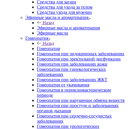
Средства для загара
Средства для ухода за телом
Средства ухода для мужчин
Эфирные масла и ароматерапия
Назад
Эфирные масла и ароматерапия
Эфирные масла
Гомеопатия
Назад
Гомеопатия
Гомеопатия при эндокринных заболеваниях
Гомеопатия при эректильной дисфункции
Гомеопатия при заболеваниях кожи
Гомеопатия при гинекологических
заболеваниях
Гомеопатия при заболеваниях ЖКТ
Гомеопатия от укачивания
Гомеопатия в периклимактерическом
периоде
Гомеопатия при нарушении обмена веществ
Гомеопатия при простуде и заболеваниях
органов дыхания
Гомеопатия при сердечно-сосудистых
заболеваниях
Гомеопатия при урологических