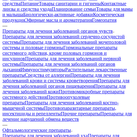
средства
Питание
Товары санитарии и гигиены
Контактные
линзы и средства ухода
Планирование семьи
Товары для мамы
и малыша
Биологически-активные добавки
Косметическая
продукция
Эфирные масла и ароматерапия
Гомеопатия
—
Препараты для лечения заболеваний органов чувств
Препараты для лечения заболеваний сердечно-сосудистой
системы
Препараты для лечения заболеваний мочеполовой
системы и половые гормоны
Гормональные препараты
системного действия, кроме половых гормонов и
инсулинов
Препараты для лечения заболеваний нервной
системы
Препараты для лечения заболеваний органов
дыхания
Иммуностимуляторы
Растительные лекарственные
препараты
Средства от аллергии
Препараты для лечения
заболеваний крови и системы кроветворения
Препараты для
лечения заболеваний органов пищеварения
Препараты для
лечения заболеваний кожи
Противомикробные препараты
системного действия
Противоопухолевые
препараты
Препараты для лечения заболеваний костно-
мышечной системы
Противопаразитарные препараты,
инсектициды и репелленты
Прочие препараты
Препараты для
лечение нарушений обмена веществ
—
Офтальмологические препараты
Препараты для лечения заболеваний уха
Препараты для