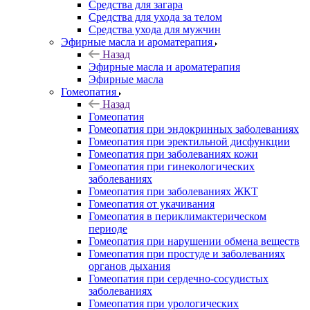
Средства для загара
Средства для ухода за телом
Средства ухода для мужчин
Эфирные масла и ароматерапия
Назад
Эфирные масла и ароматерапия
Эфирные масла
Гомеопатия
Назад
Гомеопатия
Гомеопатия при эндокринных заболеваниях
Гомеопатия при эректильной дисфункции
Гомеопатия при заболеваниях кожи
Гомеопатия при гинекологических
заболеваниях
Гомеопатия при заболеваниях ЖКТ
Гомеопатия от укачивания
Гомеопатия в периклимактерическом
периоде
Гомеопатия при нарушении обмена веществ
Гомеопатия при простуде и заболеваниях
органов дыхания
Гомеопатия при сердечно-сосудистых
заболеваниях
Гомеопатия при урологических