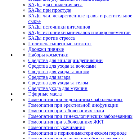
БАДы для снижения веса
БАДы при простуде
БАДы чаи, лекарственные травы и растительное
сырье
БАДы источники витаминов
БАДы источники минералов и микроэлементов
БАДы против стресса
Полиненасыщенные кислоты
Дрожжи пивные
Наборы косметики
Средства для эпиляции/депиляции
Средства для ухода за волосами
Средства для ухода за лицом
Средства для загара
Средства для ухода за телом
Средства ухода для мужчин
Эфирные масла
Гомеопатия при эндокринных заболеваниях
Гомеопатия при эректильной дисфункции
Гомеопатия при заболеваниях кожи
Гомеопатия при гинекологических заболеваниях
Гомеопатия при заболеваниях ЖКТ
Гомеопатия от укачивания
Гомеопатия в периклимактерическом периоде
Гомеопатия при нарушении обмена веществ