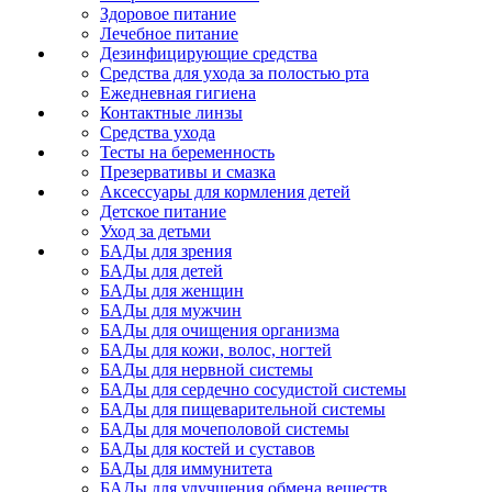
Здоровое питание
Лечебное питание
Дезинфицирующие средства
Средства для ухода за полостью рта
Ежедневная гигиена
Контактные линзы
Средства ухода
Тесты на беременность
Презервативы и смазка
Аксессуары для кормления детей
Детское питание
Уход за детьми
БАДы для зрения
БАДы для детей
БАДы для женщин
БАДы для мужчин
БАДы для очищения организма
БАДы для кожи, волос, ногтей
БАДы для нервной системы
БАДы для сердечно сосудистой системы
БАДы для пищеварительной системы
БАДы для мочеполовой системы
БАДы для костей и суставов
БАДы для иммунитета
БАДы для улучшения обмена веществ