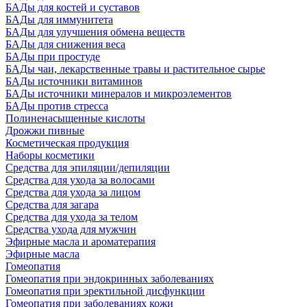
БАДы для костей и суставов
БАДы для иммунитета
БАДы для улучшения обмена веществ
БАДы для снижения веса
БАДы при простуде
БАДы чаи, лекарственные травы и растительное сырье
БАДы источники витаминов
БАДы источники минералов и микроэлементов
БАДы против стресса
Полиненасыщенные кислоты
Дрожжи пивные
Косметическая продукция
Наборы косметики
Средства для эпиляции/депиляции
Средства для ухода за волосами
Средства для ухода за лицом
Средства для загара
Средства для ухода за телом
Средства ухода для мужчин
Эфирные масла и ароматерапия
Эфирные масла
Гомеопатия
Гомеопатия при эндокринных заболеваниях
Гомеопатия при эректильной дисфункции
Гомеопатия при заболеваниях кожи