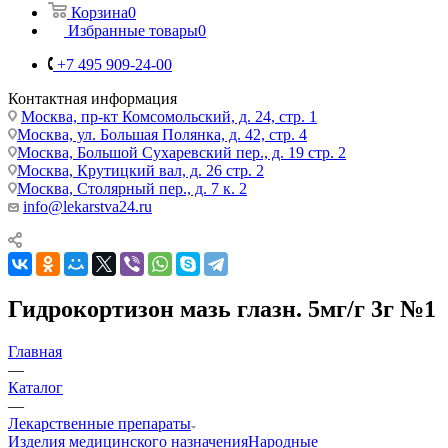
Корзина
0
Избранные товары
0
+7 495 909-24-00
Контактная информация
Москва, пр-кт Комсомольский, д. 24, стр. 1
Москва, ул. Большая Полянка, д. 42, стр. 4
Москва, Большой Сухаревский пер., д. 19 стр. 2
Москва, Крутицкий вал, д. 26 стр. 2
Москва, Столярный пер., д. 7 к. 2
info@lekarstva24.ru
Гидрокортизон мазь глазн. 5мг/г 3г №1
Главная
—
Каталог
—
Лекарственные препараты
Изделия медицинского назначения
Народные