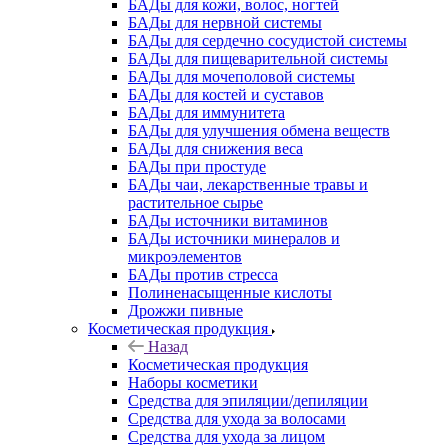
БАДы для кожи, волос, ногтей
БАДы для нервной системы
БАДы для сердечно сосудистой системы
БАДы для пищеварительной системы
БАДы для мочеполовой системы
БАДы для костей и суставов
БАДы для иммунитета
БАДы для улучшения обмена веществ
БАДы для снижения веса
БАДы при простуде
БАДы чаи, лекарственные травы и
растительное сырье
БАДы источники витаминов
БАДы источники минералов и
микроэлементов
БАДы против стресса
Полиненасыщенные кислоты
Дрожжи пивные
Косметическая продукция
Назад
Косметическая продукция
Наборы косметики
Средства для эпиляции/депиляции
Средства для ухода за волосами
Средства для ухода за лицом