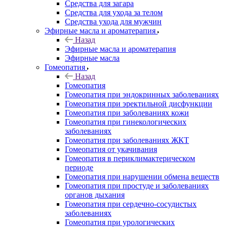
Средства для загара
Средства для ухода за телом
Средства ухода для мужчин
Эфирные масла и ароматерапия
Назад
Эфирные масла и ароматерапия
Эфирные масла
Гомеопатия
Назад
Гомеопатия
Гомеопатия при эндокринных заболеваниях
Гомеопатия при эректильной дисфункции
Гомеопатия при заболеваниях кожи
Гомеопатия при гинекологических
заболеваниях
Гомеопатия при заболеваниях ЖКТ
Гомеопатия от укачивания
Гомеопатия в периклимактерическом
периоде
Гомеопатия при нарушении обмена веществ
Гомеопатия при простуде и заболеваниях
органов дыхания
Гомеопатия при сердечно-сосудистых
заболеваниях
Гомеопатия при урологических