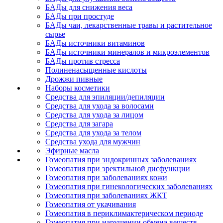
БАДы для снижения веса
БАДы при простуде
БАДы чаи, лекарственные травы и растительное
сырье
БАДы источники витаминов
БАДы источники минералов и микроэлементов
БАДы против стресса
Полиненасыщенные кислоты
Дрожжи пивные
Наборы косметики
Средства для эпиляции/депиляции
Средства для ухода за волосами
Средства для ухода за лицом
Средства для загара
Средства для ухода за телом
Средства ухода для мужчин
Эфирные масла
Гомеопатия при эндокринных заболеваниях
Гомеопатия при эректильной дисфункции
Гомеопатия при заболеваниях кожи
Гомеопатия при гинекологических заболеваниях
Гомеопатия при заболеваниях ЖКТ
Гомеопатия от укачивания
Гомеопатия в периклимактерическом периоде
Гомеопатия при нарушении обмена веществ