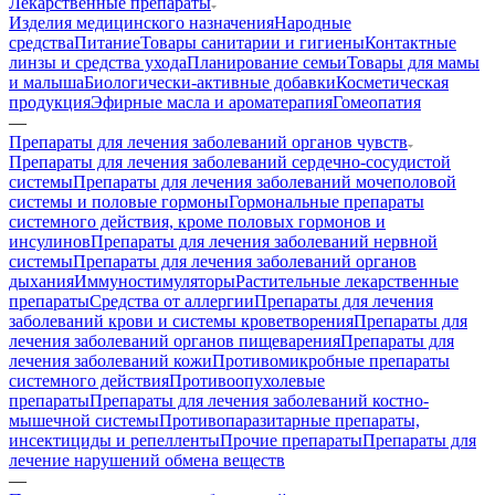
Лекарственные препараты
Изделия медицинского назначения
Народные
средства
Питание
Товары санитарии и гигиены
Контактные
линзы и средства ухода
Планирование семьи
Товары для мамы
и малыша
Биологически-активные добавки
Косметическая
продукция
Эфирные масла и ароматерапия
Гомеопатия
—
Препараты для лечения заболеваний органов чувств
Препараты для лечения заболеваний сердечно-сосудистой
системы
Препараты для лечения заболеваний мочеполовой
системы и половые гормоны
Гормональные препараты
системного действия, кроме половых гормонов и
инсулинов
Препараты для лечения заболеваний нервной
системы
Препараты для лечения заболеваний органов
дыхания
Иммуностимуляторы
Растительные лекарственные
препараты
Средства от аллергии
Препараты для лечения
заболеваний крови и системы кроветворения
Препараты для
лечения заболеваний органов пищеварения
Препараты для
лечения заболеваний кожи
Противомикробные препараты
системного действия
Противоопухолевые
препараты
Препараты для лечения заболеваний костно-
мышечной системы
Противопаразитарные препараты,
инсектициды и репелленты
Прочие препараты
Препараты для
лечение нарушений обмена веществ
—