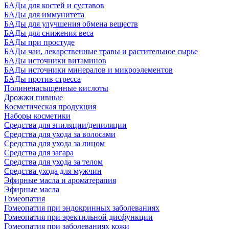
БАДы для костей и суставов
БАДы для иммунитета
БАДы для улучшения обмена веществ
БАДы для снижения веса
БАДы при простуде
БАДы чаи, лекарственные травы и растительное сырье
БАДы источники витаминов
БАДы источники минералов и микроэлементов
БАДы против стресса
Полиненасыщенные кислоты
Дрожжи пивные
Косметическая продукция
Наборы косметики
Средства для эпиляции/депиляции
Средства для ухода за волосами
Средства для ухода за лицом
Средства для загара
Средства для ухода за телом
Средства ухода для мужчин
Эфирные масла и ароматерапия
Эфирные масла
Гомеопатия
Гомеопатия при эндокринных заболеваниях
Гомеопатия при эректильной дисфункции
Гомеопатия при заболеваниях кожи