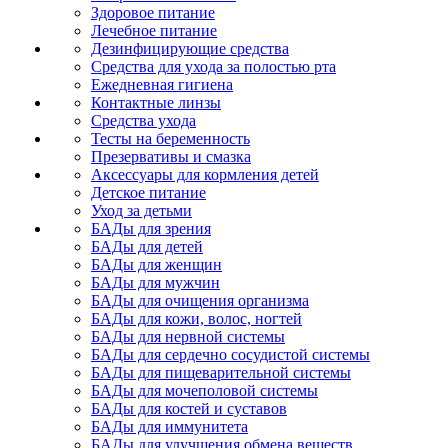
Здоровое питание
Лечебное питание
Дезинфицирующие средства
Средства для ухода за полостью рта
Ежедневная гигиена
Контактные линзы
Средства ухода
Тесты на беременность
Презервативы и смазка
Аксессуары для кормления детей
Детское питание
Уход за детьми
БАДы для зрения
БАДы для детей
БАДы для женщин
БАДы для мужчин
БАДы для очищения организма
БАДы для кожи, волос, ногтей
БАДы для нервной системы
БАДы для сердечно сосудистой системы
БАДы для пищеварительной системы
БАДы для мочеполовой системы
БАДы для костей и суставов
БАДы для иммунитета
БАДы для улучшения обмена веществ