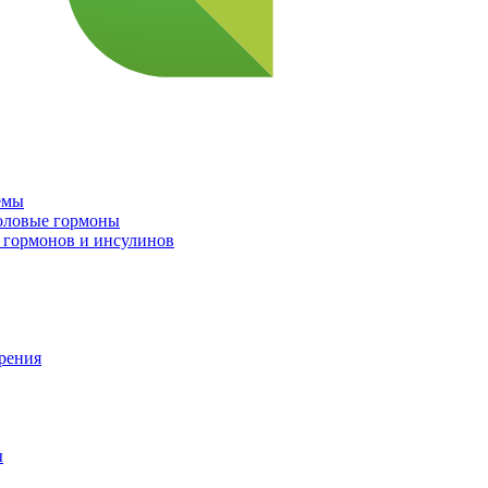
емы
половые гормоны
 гормонов и инсулинов
орения
ы