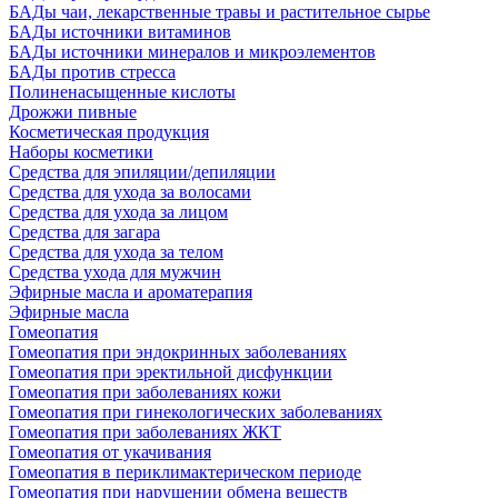
БАДы чаи, лекарственные травы и растительное сырье
БАДы источники витаминов
БАДы источники минералов и микроэлементов
БАДы против стресса
Полиненасыщенные кислоты
Дрожжи пивные
Косметическая продукция
Наборы косметики
Средства для эпиляции/депиляции
Средства для ухода за волосами
Средства для ухода за лицом
Средства для загара
Средства для ухода за телом
Средства ухода для мужчин
Эфирные масла и ароматерапия
Эфирные масла
Гомеопатия
Гомеопатия при эндокринных заболеваниях
Гомеопатия при эректильной дисфункции
Гомеопатия при заболеваниях кожи
Гомеопатия при гинекологических заболеваниях
Гомеопатия при заболеваниях ЖКТ
Гомеопатия от укачивания
Гомеопатия в периклимактерическом периоде
Гомеопатия при нарушении обмена веществ