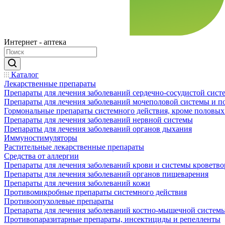
Интернет - аптека
Каталог
Лекарственные препараты
Препараты для лечения заболеваний сердечно-сосудистой сист
Препараты для лечения заболеваний мочеполовой системы и 
Гормональные препараты системного действия, кроме половых
Препараты для лечения заболеваний нервной системы
Препараты для лечения заболеваний органов дыхания
Иммуностимуляторы
Растительные лекарственные препараты
Средства от аллергии
Препараты для лечения заболеваний крови и системы кроветв
Препараты для лечения заболеваний органов пищеварения
Препараты для лечения заболеваний кожи
Противомикробные препараты системного действия
Противоопухолевые препараты
Препараты для лечения заболеваний костно-мышечной систем
Противопаразитарные препараты, инсектициды и репелленты