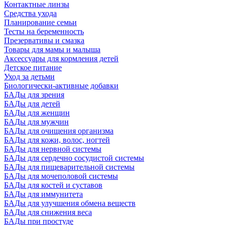
Контактные линзы
Средства ухода
Планирование семьи
Тесты на беременность
Презервативы и смазка
Товары для мамы и малыша
Аксессуары для кормления детей
Детское питание
Уход за детьми
Биологически-активные добавки
БАДы для зрения
БАДы для детей
БАДы для женщин
БАДы для мужчин
БАДы для очищения организма
БАДы для кожи, волос, ногтей
БАДы для нервной системы
БАДы для сердечно сосудистой системы
БАДы для пищеварительной системы
БАДы для мочеполовой системы
БАДы для костей и суставов
БАДы для иммунитета
БАДы для улучшения обмена веществ
БАДы для снижения веса
БАДы при простуде