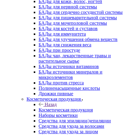
БАДы для кожи, волос, ногтей
БАДы для нервной системы
БАДы для сердечно сосудистой системы
БАДы для пищеварительной системы
БАДы для мочеполовой системы
БАДы для костей и суставов
БАДы для иммунитета
БАДы для улучшения обмена веществ
БАДы для снижения веса
БАДы при простуде
БАДы чаи, лекарственные травы и
растительное сырье
БАДы источники витаминов
БАДы источники минералов и
микроэлементов
БАДы против стресса
Полиненасыщенные кислоты
Дрожжи пивные
Косметическая продукция
Назад
Косметическая продукция
Наборы косметики
Средства для эпиляции/депиляции
Средства для ухода за волосами
Средства для ухода за лицом