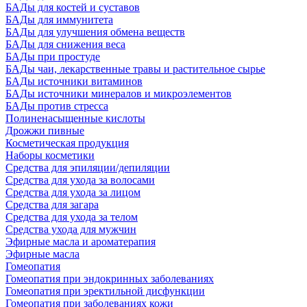
БАДы для костей и суставов
БАДы для иммунитета
БАДы для улучшения обмена веществ
БАДы для снижения веса
БАДы при простуде
БАДы чаи, лекарственные травы и растительное сырье
БАДы источники витаминов
БАДы источники минералов и микроэлементов
БАДы против стресса
Полиненасыщенные кислоты
Дрожжи пивные
Косметическая продукция
Наборы косметики
Средства для эпиляции/депиляции
Средства для ухода за волосами
Средства для ухода за лицом
Средства для загара
Средства для ухода за телом
Средства ухода для мужчин
Эфирные масла и ароматерапия
Эфирные масла
Гомеопатия
Гомеопатия при эндокринных заболеваниях
Гомеопатия при эректильной дисфункции
Гомеопатия при заболеваниях кожи