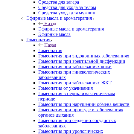
Средства для загара
Средства для ухода за телом
Средства ухода для мужчин
Эфирные масла и ароматерапия
Назад
Эфирные масла и ароматерапия
Эфирные масла
Гомеопатия
Назад
Гомеопатия
Гомеопатия при эндокринных заболеваниях
Гомеопатия при эректильной дисфункции
Гомеопатия при заболеваниях кожи
Гомеопатия при гинекологических
заболеваниях
Гомеопатия при заболеваниях ЖКТ
Гомеопатия от укачивания
Гомеопатия в периклимактерическом
периоде
Гомеопатия при нарушении обмена веществ
Гомеопатия при простуде и заболеваниях
органов дыхания
Гомеопатия при сердечно-сосудистых
заболеваниях
Гомеопатия при урологических