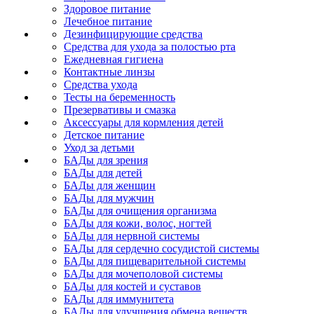
Здоровое питание
Лечебное питание
Дезинфицирующие средства
Средства для ухода за полостью рта
Ежедневная гигиена
Контактные линзы
Средства ухода
Тесты на беременность
Презервативы и смазка
Аксессуары для кормления детей
Детское питание
Уход за детьми
БАДы для зрения
БАДы для детей
БАДы для женщин
БАДы для мужчин
БАДы для очищения организма
БАДы для кожи, волос, ногтей
БАДы для нервной системы
БАДы для сердечно сосудистой системы
БАДы для пищеварительной системы
БАДы для мочеполовой системы
БАДы для костей и суставов
БАДы для иммунитета
БАДы для улучшения обмена веществ