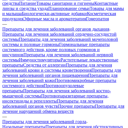
средства
Питание
Товары санитарии и гигиены
Контактные
линзы и средства ухода
Планирование семьи
Товары для мамы
и малыша
Биологически-активные добавки
Косметическая
продукция
Эфирные масла и ароматерапия
Гомеопатия
—
Препараты для лечения заболеваний органов дыхания
Препараты для лечения заболеваний сердечно-сосудистой
системы
Препараты для лечения заболеваний мочеполовой
системы и половые гормоны
Гормональные препараты
системного действия, кроме половых гормонов и
инсулинов
Препараты для лечения заболеваний нервной
системы
Иммуностимуляторы
Растительные лекарственные
препараты
Средства от аллергии
Препараты для лечения
заболеваний крови и системы кроветворения
Препараты для
лечения заболеваний органов пищеварения
Препараты для
лечения заболеваний кожи
Противомикробные препараты
системного действия
Противоопухолевые
препараты
Препараты для лечения заболеваний костно-
мышечной системы
Противопаразитарные препараты,
инсектициды и репелленты
Препараты для лечения
заболеваний органов чувств
Прочие препараты
Препараты для
лечение нарушений обмена веществ
—
Препараты для лечения заболеваний горла
Назальные препараты
Препараты для лечения обструктивных