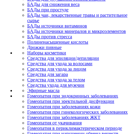
БАДы для снижения веса
БАДы при простуде
БАДы чаи, лекарственные травы и растительное
сырье
БАДы источники витаминов
БАДы источники минералов и микроэлементов
БАДы против стресса
Полиненасыщенные кислоты
Дрожжи пивные
Наборы косметики
Средства для эпиляции/депиляции
Средства для ухода за волосами
Средства для ухода за лицом
Средства для загара
Средства для ухода за телом
Средства ухода для мужчин
Эфирные масла
Гомеопатия при эндокринных заболеваниях
Гомеопатия при эректильной дисфункции
Гомеопатия при заболеваниях кожи
Гомеопатия при гинекологических заболеваниях
Гомеопатия при заболеваниях ЖКТ
Гомеопатия от укачивания
Гомеопатия в периклимактерическом периоде
Гомеопатия при нарушении обмена веществ