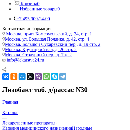
Корзина
0
Избранные товары
0
+7 495 909-24-00
Контактная информация
Москва, пр-кт Комсомольский, д. 24, стр. 1
Москва, ул. Большая Полянка, д. 42, стр. 4
Москва, Большой Сухаревский пер., д. 19 стр. 2
Москва, Крутицкий вал, д. 26 стр. 2
Москва, Столярный пер., д. 7 к. 2
info@lekarstva24.ru
Лизобакт таб. д/рассас N30
Главная
—
Каталог
—
Лекарственные препараты
Изделия медицинского назначения
Народные