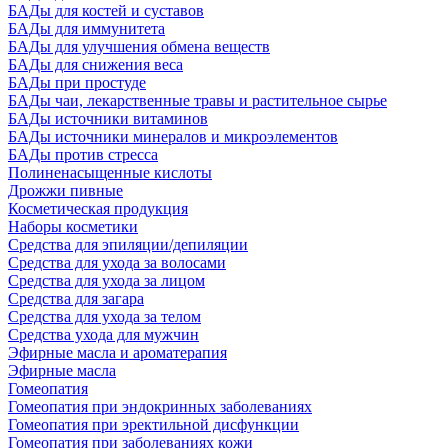
БАДы для костей и суставов
БАДы для иммунитета
БАДы для улучшения обмена веществ
БАДы для снижения веса
БАДы при простуде
БАДы чаи, лекарственные травы и растительное сырье
БАДы источники витаминов
БАДы источники минералов и микроэлементов
БАДы против стресса
Полиненасыщенные кислоты
Дрожжи пивные
Косметическая продукция
Наборы косметики
Средства для эпиляции/депиляции
Средства для ухода за волосами
Средства для ухода за лицом
Средства для загара
Средства для ухода за телом
Средства ухода для мужчин
Эфирные масла и ароматерапия
Эфирные масла
Гомеопатия
Гомеопатия при эндокринных заболеваниях
Гомеопатия при эректильной дисфункции
Гомеопатия при заболеваниях кожи