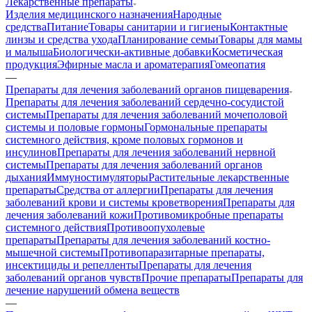
Лекарственные препараты
Изделия медицинского назначения
Народные
средства
Питание
Товары санитарии и гигиены
Контактные
линзы и средства ухода
Планирование семьи
Товары для мамы
и малыша
Биологически-активные добавки
Косметическая
продукция
Эфирные масла и ароматерапия
Гомеопатия
—
Препараты для лечения заболеваний органов пищеварения
Препараты для лечения заболеваний сердечно-сосудистой
системы
Препараты для лечения заболеваний мочеполовой
системы и половые гормоны
Гормональные препараты
системного действия, кроме половых гормонов и
инсулинов
Препараты для лечения заболеваний нервной
системы
Препараты для лечения заболеваний органов
дыхания
Иммуностимуляторы
Растительные лекарственные
препараты
Средства от аллергии
Препараты для лечения
заболеваний крови и системы кроветворения
Препараты для
лечения заболеваний кожи
Противомикробные препараты
системного действия
Противоопухолевые
препараты
Препараты для лечения заболеваний костно-
мышечной системы
Противопаразитарные препараты,
инсектициды и репелленты
Препараты для лечения
заболеваний органов чувств
Прочие препараты
Препараты для
лечение нарушений обмена веществ
—