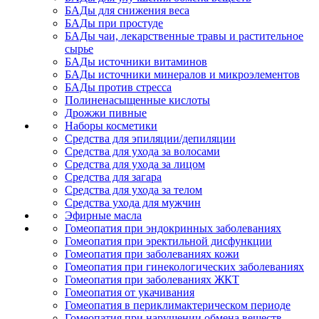
БАДы для снижения веса
БАДы при простуде
БАДы чаи, лекарственные травы и растительное
сырье
БАДы источники витаминов
БАДы источники минералов и микроэлементов
БАДы против стресса
Полиненасыщенные кислоты
Дрожжи пивные
Наборы косметики
Средства для эпиляции/депиляции
Средства для ухода за волосами
Средства для ухода за лицом
Средства для загара
Средства для ухода за телом
Средства ухода для мужчин
Эфирные масла
Гомеопатия при эндокринных заболеваниях
Гомеопатия при эректильной дисфункции
Гомеопатия при заболеваниях кожи
Гомеопатия при гинекологических заболеваниях
Гомеопатия при заболеваниях ЖКТ
Гомеопатия от укачивания
Гомеопатия в периклимактерическом периоде
Гомеопатия при нарушении обмена веществ