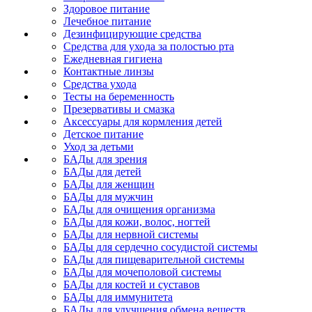
Здоровое питание
Лечебное питание
Дезинфицирующие средства
Средства для ухода за полостью рта
Ежедневная гигиена
Контактные линзы
Средства ухода
Тесты на беременность
Презервативы и смазка
Аксессуары для кормления детей
Детское питание
Уход за детьми
БАДы для зрения
БАДы для детей
БАДы для женщин
БАДы для мужчин
БАДы для очищения организма
БАДы для кожи, волос, ногтей
БАДы для нервной системы
БАДы для сердечно сосудистой системы
БАДы для пищеварительной системы
БАДы для мочеполовой системы
БАДы для костей и суставов
БАДы для иммунитета
БАДы для улучшения обмена веществ