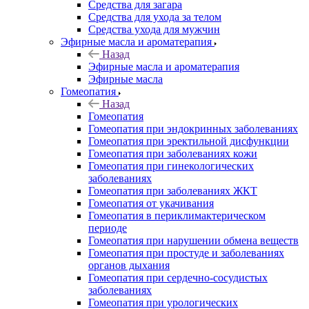
Средства для загара
Средства для ухода за телом
Средства ухода для мужчин
Эфирные масла и ароматерапия
Назад
Эфирные масла и ароматерапия
Эфирные масла
Гомеопатия
Назад
Гомеопатия
Гомеопатия при эндокринных заболеваниях
Гомеопатия при эректильной дисфункции
Гомеопатия при заболеваниях кожи
Гомеопатия при гинекологических
заболеваниях
Гомеопатия при заболеваниях ЖКТ
Гомеопатия от укачивания
Гомеопатия в периклимактерическом
периоде
Гомеопатия при нарушении обмена веществ
Гомеопатия при простуде и заболеваниях
органов дыхания
Гомеопатия при сердечно-сосудистых
заболеваниях
Гомеопатия при урологических