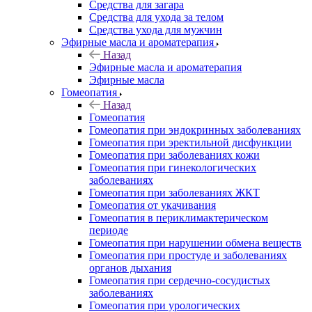
Средства для загара
Средства для ухода за телом
Средства ухода для мужчин
Эфирные масла и ароматерапия
Назад
Эфирные масла и ароматерапия
Эфирные масла
Гомеопатия
Назад
Гомеопатия
Гомеопатия при эндокринных заболеваниях
Гомеопатия при эректильной дисфункции
Гомеопатия при заболеваниях кожи
Гомеопатия при гинекологических
заболеваниях
Гомеопатия при заболеваниях ЖКТ
Гомеопатия от укачивания
Гомеопатия в периклимактерическом
периоде
Гомеопатия при нарушении обмена веществ
Гомеопатия при простуде и заболеваниях
органов дыхания
Гомеопатия при сердечно-сосудистых
заболеваниях
Гомеопатия при урологических