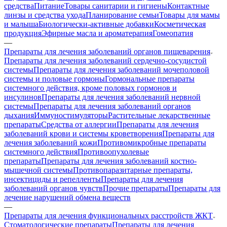
средства
Питание
Товары санитарии и гигиены
Контактные
линзы и средства ухода
Планирование семьи
Товары для мамы
и малыша
Биологически-активные добавки
Косметическая
продукция
Эфирные масла и ароматерапия
Гомеопатия
—
Препараты для лечения заболеваний органов пищеварения
Препараты для лечения заболеваний сердечно-сосудистой
системы
Препараты для лечения заболеваний мочеполовой
системы и половые гормоны
Гормональные препараты
системного действия, кроме половых гормонов и
инсулинов
Препараты для лечения заболеваний нервной
системы
Препараты для лечения заболеваний органов
дыхания
Иммуностимуляторы
Растительные лекарственные
препараты
Средства от аллергии
Препараты для лечения
заболеваний крови и системы кроветворения
Препараты для
лечения заболеваний кожи
Противомикробные препараты
системного действия
Противоопухолевые
препараты
Препараты для лечения заболеваний костно-
мышечной системы
Противопаразитарные препараты,
инсектициды и репелленты
Препараты для лечения
заболеваний органов чувств
Прочие препараты
Препараты для
лечение нарушений обмена веществ
—
Препараты для лечения функциональных расстройств ЖКТ
Стоматологические препараты
Препараты для лечения