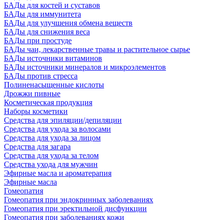
БАДы для костей и суставов
БАДы для иммунитета
БАДы для улучшения обмена веществ
БАДы для снижения веса
БАДы при простуде
БАДы чаи, лекарственные травы и растительное сырье
БАДы источники витаминов
БАДы источники минералов и микроэлементов
БАДы против стресса
Полиненасыщенные кислоты
Дрожжи пивные
Косметическая продукция
Наборы косметики
Средства для эпиляции/депиляции
Средства для ухода за волосами
Средства для ухода за лицом
Средства для загара
Средства для ухода за телом
Средства ухода для мужчин
Эфирные масла и ароматерапия
Эфирные масла
Гомеопатия
Гомеопатия при эндокринных заболеваниях
Гомеопатия при эректильной дисфункции
Гомеопатия при заболеваниях кожи