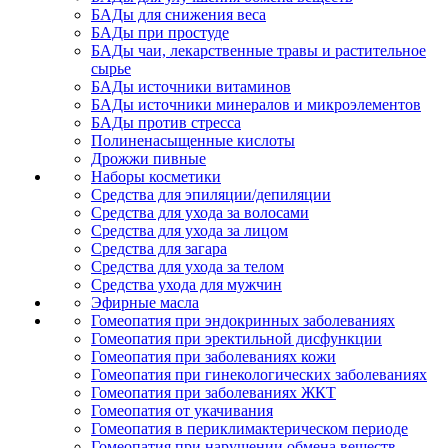
БАДы для снижения веса
БАДы при простуде
БАДы чаи, лекарственные травы и растительное
сырье
БАДы источники витаминов
БАДы источники минералов и микроэлементов
БАДы против стресса
Полиненасыщенные кислоты
Дрожжи пивные
Наборы косметики
Средства для эпиляции/депиляции
Средства для ухода за волосами
Средства для ухода за лицом
Средства для загара
Средства для ухода за телом
Средства ухода для мужчин
Эфирные масла
Гомеопатия при эндокринных заболеваниях
Гомеопатия при эректильной дисфункции
Гомеопатия при заболеваниях кожи
Гомеопатия при гинекологических заболеваниях
Гомеопатия при заболеваниях ЖКТ
Гомеопатия от укачивания
Гомеопатия в периклимактерическом периоде
Гомеопатия при нарушении обмена веществ