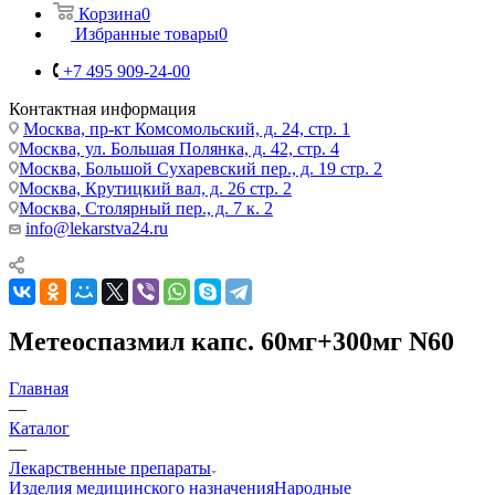
Корзина
0
Избранные товары
0
+7 495 909-24-00
Контактная информация
Москва, пр-кт Комсомольский, д. 24, стр. 1
Москва, ул. Большая Полянка, д. 42, стр. 4
Москва, Большой Сухаревский пер., д. 19 стр. 2
Москва, Крутицкий вал, д. 26 стр. 2
Москва, Столярный пер., д. 7 к. 2
info@lekarstva24.ru
Метеоспазмил капс. 60мг+300мг N60
Главная
—
Каталог
—
Лекарственные препараты
Изделия медицинского назначения
Народные