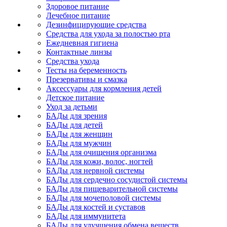
Здоровое питание
Лечебное питание
Дезинфицирующие средства
Средства для ухода за полостью рта
Ежедневная гигиена
Контактные линзы
Средства ухода
Тесты на беременность
Презервативы и смазка
Аксессуары для кормления детей
Детское питание
Уход за детьми
БАДы для зрения
БАДы для детей
БАДы для женщин
БАДы для мужчин
БАДы для очищения организма
БАДы для кожи, волос, ногтей
БАДы для нервной системы
БАДы для сердечно сосудистой системы
БАДы для пищеварительной системы
БАДы для мочеполовой системы
БАДы для костей и суставов
БАДы для иммунитета
БАДы для улучшения обмена веществ