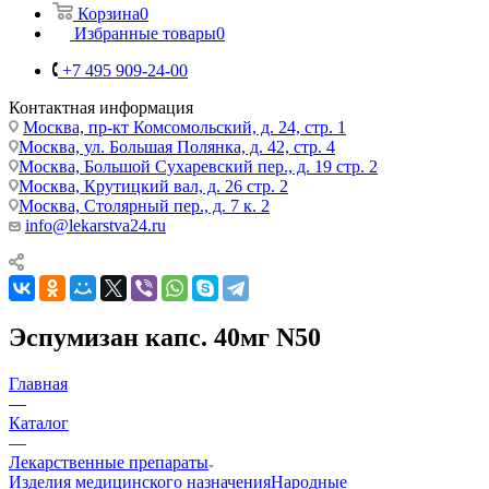
Корзина
0
Избранные товары
0
+7 495 909-24-00
Контактная информация
Москва, пр-кт Комсомольский, д. 24, стр. 1
Москва, ул. Большая Полянка, д. 42, стр. 4
Москва, Большой Сухаревский пер., д. 19 стр. 2
Москва, Крутицкий вал, д. 26 стр. 2
Москва, Столярный пер., д. 7 к. 2
info@lekarstva24.ru
Эспумизан капс. 40мг N50
Главная
—
Каталог
—
Лекарственные препараты
Изделия медицинского назначения
Народные