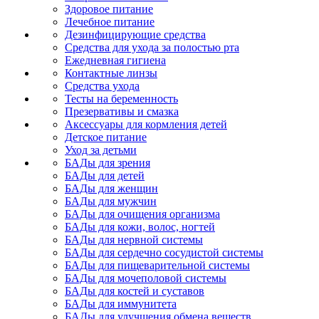
Здоровое питание
Лечебное питание
Дезинфицирующие средства
Средства для ухода за полостью рта
Ежедневная гигиена
Контактные линзы
Средства ухода
Тесты на беременность
Презервативы и смазка
Аксессуары для кормления детей
Детское питание
Уход за детьми
БАДы для зрения
БАДы для детей
БАДы для женщин
БАДы для мужчин
БАДы для очищения организма
БАДы для кожи, волос, ногтей
БАДы для нервной системы
БАДы для сердечно сосудистой системы
БАДы для пищеварительной системы
БАДы для мочеполовой системы
БАДы для костей и суставов
БАДы для иммунитета
БАДы для улучшения обмена веществ