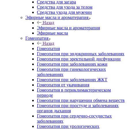
Средства для загара
Средства для ухода за телом
Средства ухода для мужчин
Эфирные масла и ароматерапия
Назад
Эфирные масла и ароматерапия
Эфирные масла
Гомеопатия
Назад
Гомеопатия
Гомеопатия при эндокринных заболеваниях
Гомеопатия при эректильной дисфункции
Гомеопатия при заболеваниях кожи
Гомеопатия при гинекологических
заболеваниях
Гомеопатия при заболеваниях ЖКТ
Гомеопатия от укачивания
Гомеопатия в периклимактерическом
периоде
Гомеопатия при нарушении обмена веществ
Гомеопатия при простуде и заболеваниях
органов дыхания
Гомеопатия при сердечно-сосудистых
заболеваниях
Гомеопатия при урологических