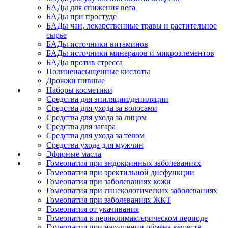
БАДы для снижения веса
БАДы при простуде
БАДы чаи, лекарственные травы и растительное
сырье
БАДы источники витаминов
БАДы источники минералов и микроэлементов
БАДы против стресса
Полиненасыщенные кислоты
Дрожжи пивные
Наборы косметики
Средства для эпиляции/депиляции
Средства для ухода за волосами
Средства для ухода за лицом
Средства для загара
Средства для ухода за телом
Средства ухода для мужчин
Эфирные масла
Гомеопатия при эндокринных заболеваниях
Гомеопатия при эректильной дисфункции
Гомеопатия при заболеваниях кожи
Гомеопатия при гинекологических заболеваниях
Гомеопатия при заболеваниях ЖКТ
Гомеопатия от укачивания
Гомеопатия в периклимактерическом периоде
Гомеопатия при нарушении обмена веществ