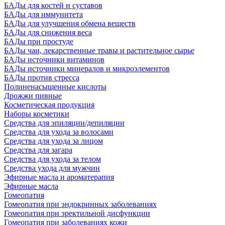
БАДы для костей и суставов
БАДы для иммунитета
БАДы для улучшения обмена веществ
БАДы для снижения веса
БАДы при простуде
БАДы чаи, лекарственные травы и растительное сырье
БАДы источники витаминов
БАДы источники минералов и микроэлементов
БАДы против стресса
Полиненасыщенные кислоты
Дрожжи пивные
Косметическая продукция
Наборы косметики
Средства для эпиляции/депиляции
Средства для ухода за волосами
Средства для ухода за лицом
Средства для загара
Средства для ухода за телом
Средства ухода для мужчин
Эфирные масла и ароматерапия
Эфирные масла
Гомеопатия
Гомеопатия при эндокринных заболеваниях
Гомеопатия при эректильной дисфункции
Гомеопатия при заболеваниях кожи