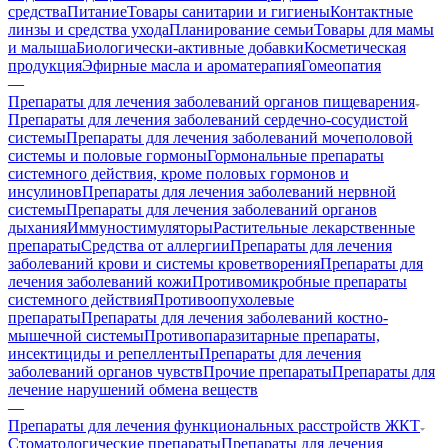
средства
Питание
Товары санитарии и гигиены
Контактные
линзы и средства ухода
Планирование семьи
Товары для мамы
и малыша
Биологически-активные добавки
Косметическая
продукция
Эфирные масла и ароматерапия
Гомеопатия
—
Препараты для лечения заболеваний органов пищеварения
Препараты для лечения заболеваний сердечно-сосудистой
системы
Препараты для лечения заболеваний мочеполовой
системы и половые гормоны
Гормональные препараты
системного действия, кроме половых гормонов и
инсулинов
Препараты для лечения заболеваний нервной
системы
Препараты для лечения заболеваний органов
дыхания
Иммуностимуляторы
Растительные лекарственные
препараты
Средства от аллергии
Препараты для лечения
заболеваний крови и системы кроветворения
Препараты для
лечения заболеваний кожи
Противомикробные препараты
системного действия
Противоопухолевые
препараты
Препараты для лечения заболеваний костно-
мышечной системы
Противопаразитарные препараты,
инсектициды и репелленты
Препараты для лечения
заболеваний органов чувств
Прочие препараты
Препараты для
лечение нарушений обмена веществ
—
Препараты для лечения функциональных расстройств ЖКТ
Стоматологические препараты
Препараты для лечения