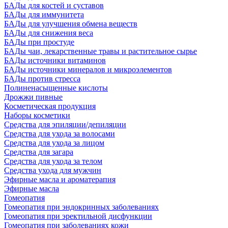
БАДы для костей и суставов
БАДы для иммунитета
БАДы для улучшения обмена веществ
БАДы для снижения веса
БАДы при простуде
БАДы чаи, лекарственные травы и растительное сырье
БАДы источники витаминов
БАДы источники минералов и микроэлементов
БАДы против стресса
Полиненасыщенные кислоты
Дрожжи пивные
Косметическая продукция
Наборы косметики
Средства для эпиляции/депиляции
Средства для ухода за волосами
Средства для ухода за лицом
Средства для загара
Средства для ухода за телом
Средства ухода для мужчин
Эфирные масла и ароматерапия
Эфирные масла
Гомеопатия
Гомеопатия при эндокринных заболеваниях
Гомеопатия при эректильной дисфункции
Гомеопатия при заболеваниях кожи