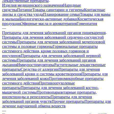
Лекарственные препараты
Изделия медицинского назначения
Народные
средства
Питание
Товары санитарии и гигиены
Контактные
линзы и средства ухода
Планирование семьи
Товары для мамы
и малыша
Биологически-активные добавки
Косметическая
продукция
Эфирные масла и ароматерапия
Гомеопатия
—
Препараты для лечения заболеваний органов пищеварения
Препараты для лечения заболеваний сердечно-сосудистой
системы
Препараты для лечения заболеваний мочеполовой
системы и половые гормоны
Гормональные препараты
системного действия, кроме половых гормонов и
инсулинов
Препараты для лечения заболеваний нервной
системы
Препараты для лечения заболеваний органов
дыхания
Иммуностимуляторы
Растительные лекарственные
препараты
Средства от аллергии
Препараты для лечения
заболеваний крови и системы кроветворения
Препараты для
лечения заболеваний кожи
Противомикробные препараты
системного действия
Противоопухолевые
препараты
Препараты для лечения заболеваний костно-
мышечной системы
Противопаразитарные препараты,
инсектициды и репелленты
Препараты для лечения
заболеваний органов чувств
Прочие препараты
Препараты для
лечение нарушений обмена веществ
—