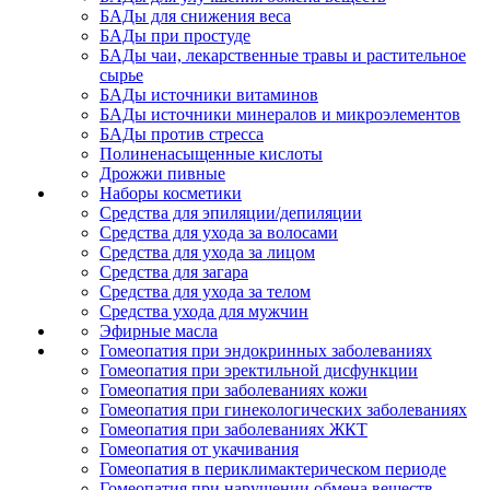
БАДы для снижения веса
БАДы при простуде
БАДы чаи, лекарственные травы и растительное
сырье
БАДы источники витаминов
БАДы источники минералов и микроэлементов
БАДы против стресса
Полиненасыщенные кислоты
Дрожжи пивные
Наборы косметики
Средства для эпиляции/депиляции
Средства для ухода за волосами
Средства для ухода за лицом
Средства для загара
Средства для ухода за телом
Средства ухода для мужчин
Эфирные масла
Гомеопатия при эндокринных заболеваниях
Гомеопатия при эректильной дисфункции
Гомеопатия при заболеваниях кожи
Гомеопатия при гинекологических заболеваниях
Гомеопатия при заболеваниях ЖКТ
Гомеопатия от укачивания
Гомеопатия в периклимактерическом периоде
Гомеопатия при нарушении обмена веществ