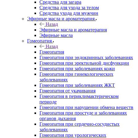
Средства для загара
Средства для ухода за телом
Средства ухода для мужчин
Эфирные масла и ароматерапия
Назад
Эфирные масла и ароматерапия
Эфирные масла
Гомеопатия
Назад
Гомеопатия
Гомеопатия при эндокринных заболеваниях
Гомеопатия при эректильной дисфункции
Гомеопатия при заболеваниях кожи
Гомеопатия при гинекологических
заболеваниях
Гомеопатия при заболеваниях ЖКТ
Гомеопатия от укачивания
Гомеопатия в периклимактерическом
периоде
Гомеопатия при нарушении обмена веществ
Гомеопатия при простуде и заболеваниях
органов дыхания
Гомеопатия при сердечно-сосудистых
заболеваниях
Гомеопатия при урологических