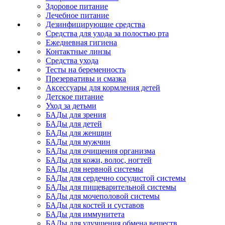
Здоровое питание
Лечебное питание
Дезинфицирующие средства
Средства для ухода за полостью рта
Ежедневная гигиена
Контактные линзы
Средства ухода
Тесты на беременность
Презервативы и смазка
Аксессуары для кормления детей
Детское питание
Уход за детьми
БАДы для зрения
БАДы для детей
БАДы для женщин
БАДы для мужчин
БАДы для очищения организма
БАДы для кожи, волос, ногтей
БАДы для нервной системы
БАДы для сердечно сосудистой системы
БАДы для пищеварительной системы
БАДы для мочеполовой системы
БАДы для костей и суставов
БАДы для иммунитета
БАДы для улучшения обмена веществ