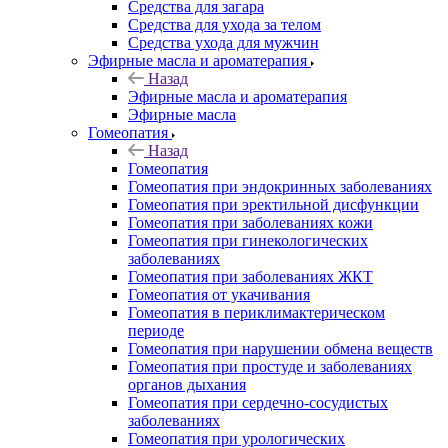
Средства для загара
Средства для ухода за телом
Средства ухода для мужчин
Эфирные масла и ароматерапия
Назад
Эфирные масла и ароматерапия
Эфирные масла
Гомеопатия
Назад
Гомеопатия
Гомеопатия при эндокринных заболеваниях
Гомеопатия при эректильной дисфункции
Гомеопатия при заболеваниях кожи
Гомеопатия при гинекологических
заболеваниях
Гомеопатия при заболеваниях ЖКТ
Гомеопатия от укачивания
Гомеопатия в периклимактерическом
периоде
Гомеопатия при нарушении обмена веществ
Гомеопатия при простуде и заболеваниях
органов дыхания
Гомеопатия при сердечно-сосудистых
заболеваниях
Гомеопатия при урологических