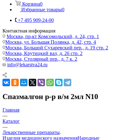
Корзина
0
Избранные товары
0
+7 495 909-24-00
Контактная информация
Москва, пр-кт Комсомольский, д. 24, стр. 1
Москва, ул. Большая Полянка, д. 42, стр. 4
Москва, Большой Сухаревский пер., д. 19 стр. 2
Москва, Крутицкий вал, д. 26 стр. 2
Москва, Столярный пер., д. 7 к. 2
info@lekarstva24.ru
Спазмалгон р-р в/м 2мл N10
Главная
—
Каталог
—
Лекарственные препараты
Изделия медицинского назначения
Народные