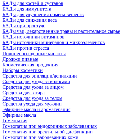
БАДы для костей и суставов
БАДы для иммунитета
БАДы для улучшения обмена веществ
БАДы для снижения веса
БАДы при простуде
БАДы чаи, лекарственные травы и растительное сырье
БАДы источники витаминов
БАДы источники минералов и микроэлементов
БАДы против стресса
Полиненасыщенные кислоты
Дрожжи пивные
Косметическая продукция
Наборы косметики
Средства для эпиляции/депиляции
Средства для ухода за волосами
Средства для ухода за лицом
Средства для загара
Средства для ухода за телом
Средства ухода для мужчин
Эфирные масла и ароматерапия
Эфирные масла
Гомеопатия
Гомеопатия при эндокринных заболеваниях
Гомеопатия при эректильной дисфункции
Гомеопатия при заболеваниях кожи