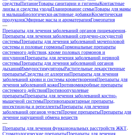
средства
Питание
Товары санитарии и гигиены
Контактные
линзы и средства ухода
Планирование семьи
Товары для мамы
и малыша
Биологически-активные добавки
Косметическая
продукция
Эфирные масла и ароматерапия
Гомеопатия
—
Препараты для лечения заболеваний органов пищеварения
Препараты для лечения заболеваний сердечно-сосудистой
системы
Препараты для лечения заболеваний мочеполовой
системы и половые гормоны
Гормональные препараты
системного действия, кроме половых гормонов и
инсулинов
Препараты для лечения заболеваний нервной
системы
Препараты для лечения заболеваний органов
дыхания
Иммуностимуляторы
Растительные лекарственные
препараты
Средства от аллергии
Препараты для лечения
заболеваний крови и системы кроветворения
Препараты для
лечения заболеваний кожи
Противомикробные препараты
системного действия
Противоопухолевые
препараты
Препараты для лечения заболеваний костно-
мышечной системы
Противопаразитарные препараты,
инсектициды и репелленты
Препараты для лечения
заболеваний органов чувств
Прочие препараты
Препараты для
лечение нарушений обмена веществ
—
Препараты для лечения функциональных расстройств ЖКТ
Стоматологические препараты
Препараты для лечения