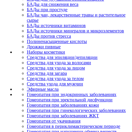
БАДы для снижения веса
БАДы при простуде
БАДы чаи, лекарственные травы и растительное
сырье
БАДы источники витаминов
БАДы источники минералов и микроэлементов
БАДы против стресса
Полиненасыщенные кислоты
Дрожжи пивные
Наборы косметики
Средства для эпиляции/депиляции
Средства для ухода за волосами
Средства для ухода за лицом
Средства для загара
Средства для ухода за телом
Средства ухода для мужчин
Эфирные масла
Гомеопатия при эндокринных заболеваниях
Гомеопатия при эректильной дисфункции
Гомеопатия при заболеваниях кожи
Гомеопатия при гинекологических заболеваниях
Гомеопатия при заболеваниях ЖКТ
Гомеопатия от укачивания
Гомеопатия в периклимактерическом периоде
Гомеопатия при нарушении обмена веществ