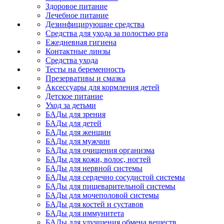
Здоровое питание
Лечебное питание
Дезинфицирующие средства
Средства для ухода за полостью рта
Ежедневная гигиена
Контактные линзы
Средства ухода
Тесты на беременность
Презервативы и смазка
Аксессуары для кормления детей
Детское питание
Уход за детьми
БАДы для зрения
БАДы для детей
БАДы для женщин
БАДы для мужчин
БАДы для очищения организма
БАДы для кожи, волос, ногтей
БАДы для нервной системы
БАДы для сердечно сосудистой системы
БАДы для пищеварительной системы
БАДы для мочеполовой системы
БАДы для костей и суставов
БАДы для иммунитета
БАДы для улучшения обмена веществ