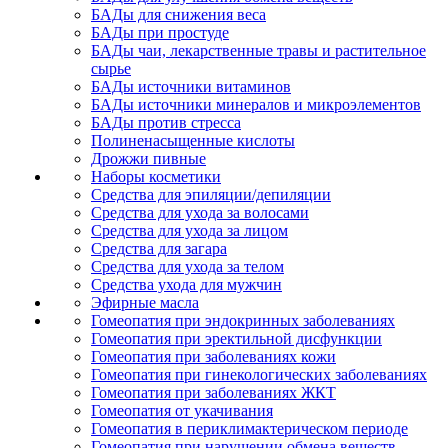
БАДы для снижения веса
БАДы при простуде
БАДы чаи, лекарственные травы и растительное
сырье
БАДы источники витаминов
БАДы источники минералов и микроэлементов
БАДы против стресса
Полиненасыщенные кислоты
Дрожжи пивные
Наборы косметики
Средства для эпиляции/депиляции
Средства для ухода за волосами
Средства для ухода за лицом
Средства для загара
Средства для ухода за телом
Средства ухода для мужчин
Эфирные масла
Гомеопатия при эндокринных заболеваниях
Гомеопатия при эректильной дисфункции
Гомеопатия при заболеваниях кожи
Гомеопатия при гинекологических заболеваниях
Гомеопатия при заболеваниях ЖКТ
Гомеопатия от укачивания
Гомеопатия в периклимактерическом периоде
Гомеопатия при нарушении обмена веществ