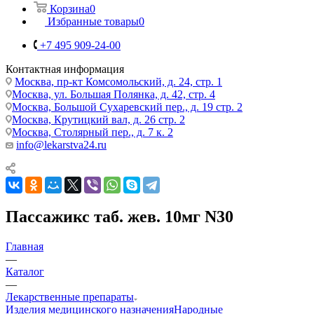
Корзина
0
Избранные товары
0
+7 495 909-24-00
Контактная информация
Москва, пр-кт Комсомольский, д. 24, стр. 1
Москва, ул. Большая Полянка, д. 42, стр. 4
Москва, Большой Сухаревский пер., д. 19 стр. 2
Москва, Крутицкий вал, д. 26 стр. 2
Москва, Столярный пер., д. 7 к. 2
info@lekarstva24.ru
Пассажикс таб. жев. 10мг N30
Главная
—
Каталог
—
Лекарственные препараты
Изделия медицинского назначения
Народные