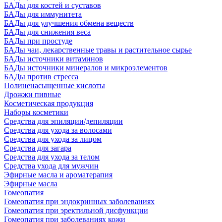
БАДы для костей и суставов
БАДы для иммунитета
БАДы для улучшения обмена веществ
БАДы для снижения веса
БАДы при простуде
БАДы чаи, лекарственные травы и растительное сырье
БАДы источники витаминов
БАДы источники минералов и микроэлементов
БАДы против стресса
Полиненасыщенные кислоты
Дрожжи пивные
Косметическая продукция
Наборы косметики
Средства для эпиляции/депиляции
Средства для ухода за волосами
Средства для ухода за лицом
Средства для загара
Средства для ухода за телом
Средства ухода для мужчин
Эфирные масла и ароматерапия
Эфирные масла
Гомеопатия
Гомеопатия при эндокринных заболеваниях
Гомеопатия при эректильной дисфункции
Гомеопатия при заболеваниях кожи