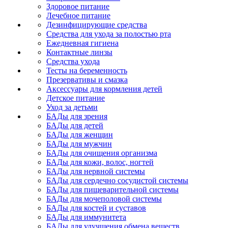
Здоровое питание
Лечебное питание
Дезинфицирующие средства
Средства для ухода за полостью рта
Ежедневная гигиена
Контактные линзы
Средства ухода
Тесты на беременность
Презервативы и смазка
Аксессуары для кормления детей
Детское питание
Уход за детьми
БАДы для зрения
БАДы для детей
БАДы для женщин
БАДы для мужчин
БАДы для очищения организма
БАДы для кожи, волос, ногтей
БАДы для нервной системы
БАДы для сердечно сосудистой системы
БАДы для пищеварительной системы
БАДы для мочеполовой системы
БАДы для костей и суставов
БАДы для иммунитета
БАДы для улучшения обмена веществ