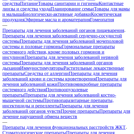
средства
Питание
Товары санитарии и гигиены
Контактные
линзы и средства ухода
Планирование семьи
Товары для мамы
и малыша
Биологически-активные добавки
Косметическая
продукция
Эфирные масла и ароматерапия
Гомеопатия
—
Препараты для лечения заболеваний органов пищеварения
Препараты для лечения заболеваний сердечно-сосудистой
системы
Препараты для лечения заболеваний мочеполовой
системы и половые гормоны
Гормональные препараты
системного действия, кроме половых гормонов и
инсулинов
Препараты для лечения заболеваний нервной
системы
Препараты для лечения заболеваний органов
дыхания
Иммуностимуляторы
Растительные лекарственные
препараты
Средства от аллергии
Препараты для лечения
заболеваний крови и системы кроветворения
Препараты для
лечения заболеваний кожи
Противомикробные препараты
системного действия
Противоопухолевые
препараты
Препараты для лечения заболеваний костно-
мышечной системы
Противопаразитарные препараты,
инсектициды и репелленты
Препараты для лечения
заболеваний органов чувств
Прочие препараты
Препараты для
лечение нарушений обмена веществ
—
Препараты для лечения функциональных расстройств ЖКТ
Стоматологические препараты
Препараты для лечения