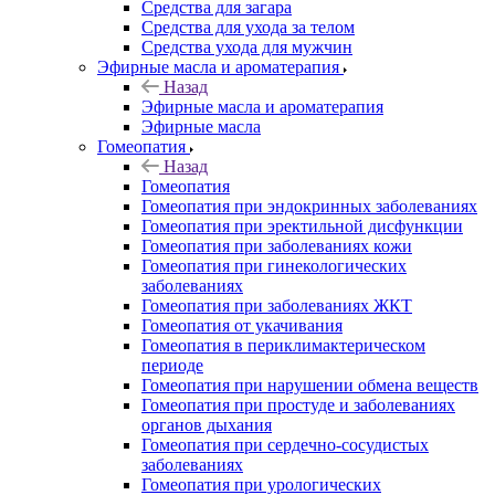
Средства для загара
Средства для ухода за телом
Средства ухода для мужчин
Эфирные масла и ароматерапия
Назад
Эфирные масла и ароматерапия
Эфирные масла
Гомеопатия
Назад
Гомеопатия
Гомеопатия при эндокринных заболеваниях
Гомеопатия при эректильной дисфункции
Гомеопатия при заболеваниях кожи
Гомеопатия при гинекологических
заболеваниях
Гомеопатия при заболеваниях ЖКТ
Гомеопатия от укачивания
Гомеопатия в периклимактерическом
периоде
Гомеопатия при нарушении обмена веществ
Гомеопатия при простуде и заболеваниях
органов дыхания
Гомеопатия при сердечно-сосудистых
заболеваниях
Гомеопатия при урологических