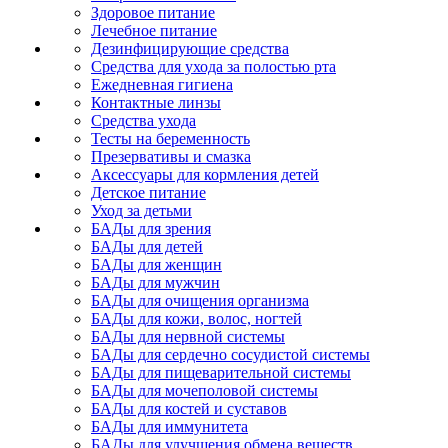
Здоровое питание
Лечебное питание
Дезинфицирующие средства
Средства для ухода за полостью рта
Ежедневная гигиена
Контактные линзы
Средства ухода
Тесты на беременность
Презервативы и смазка
Аксессуары для кормления детей
Детское питание
Уход за детьми
БАДы для зрения
БАДы для детей
БАДы для женщин
БАДы для мужчин
БАДы для очищения организма
БАДы для кожи, волос, ногтей
БАДы для нервной системы
БАДы для сердечно сосудистой системы
БАДы для пищеварительной системы
БАДы для мочеполовой системы
БАДы для костей и суставов
БАДы для иммунитета
БАДы для улучшения обмена веществ