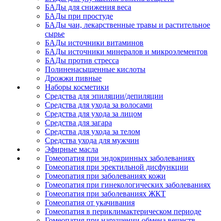
БАДы для снижения веса
БАДы при простуде
БАДы чаи, лекарственные травы и растительное
сырье
БАДы источники витаминов
БАДы источники минералов и микроэлементов
БАДы против стресса
Полиненасыщенные кислоты
Дрожжи пивные
Наборы косметики
Средства для эпиляции/депиляции
Средства для ухода за волосами
Средства для ухода за лицом
Средства для загара
Средства для ухода за телом
Средства ухода для мужчин
Эфирные масла
Гомеопатия при эндокринных заболеваниях
Гомеопатия при эректильной дисфункции
Гомеопатия при заболеваниях кожи
Гомеопатия при гинекологических заболеваниях
Гомеопатия при заболеваниях ЖКТ
Гомеопатия от укачивания
Гомеопатия в периклимактерическом периоде
Гомеопатия при нарушении обмена веществ