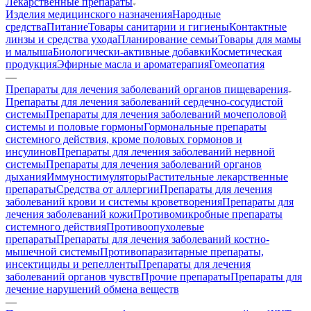
Лекарственные препараты
Изделия медицинского назначения
Народные
средства
Питание
Товары санитарии и гигиены
Контактные
линзы и средства ухода
Планирование семьи
Товары для мамы
и малыша
Биологически-активные добавки
Косметическая
продукция
Эфирные масла и ароматерапия
Гомеопатия
—
Препараты для лечения заболеваний органов пищеварения
Препараты для лечения заболеваний сердечно-сосудистой
системы
Препараты для лечения заболеваний мочеполовой
системы и половые гормоны
Гормональные препараты
системного действия, кроме половых гормонов и
инсулинов
Препараты для лечения заболеваний нервной
системы
Препараты для лечения заболеваний органов
дыхания
Иммуностимуляторы
Растительные лекарственные
препараты
Средства от аллергии
Препараты для лечения
заболеваний крови и системы кроветворения
Препараты для
лечения заболеваний кожи
Противомикробные препараты
системного действия
Противоопухолевые
препараты
Препараты для лечения заболеваний костно-
мышечной системы
Противопаразитарные препараты,
инсектициды и репелленты
Препараты для лечения
заболеваний органов чувств
Прочие препараты
Препараты для
лечение нарушений обмена веществ
—