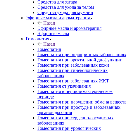
Средства для загара
Средства для ухода за телом
Средства ухода для мужчин
Эфирные масла и ароматерапия
Назад
Эфирные масла и ароматерапия
Эфирные масла
Гомеопатия
Назад
Гомеопатия
Гомеопатия при эндокринных заболеваниях
Гомеопатия при эректильной дисфункции
Гомеопатия при заболеваниях кожи
Гомеопатия при гинекологических
заболеваниях
Гомеопатия при заболеваниях ЖКТ
Гомеопатия от укачивания
Гомеопатия в периклимактерическом
периоде
Гомеопатия при нарушении обмена веществ
Гомеопатия при простуде и заболеваниях
органов дыхания
Гомеопатия при сердечно-сосудистых
заболеваниях
Гомеопатия при урологических