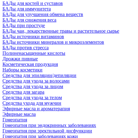
БАДы для костей и суставов
БАДы для иммунитета
БАДы для улучшения обмена веществ
БАДы для снижения веса
БАДы при простуде
БАДы чаи, лекарственные травы и растительное сырье
БАДы источники витаминов
БАДы источники минералов и микроэлементов
БАДы против стресса
Полиненасыщенные кислоты
Дрожжи пивные
Косметическая продукция
Наборы косметики
Средства для эпиляции/депиляции
Средства для ухода за волосами
Средства для ухода за лицом
Средства для загара
Средства для ухода за телом
Средства ухода для мужчин
Эфирные масла и ароматерапия
Эфирные масла
Гомеопатия
Гомеопатия при эндокринных заболеваниях
Гомеопатия при эректильной дисфункции
Гомеопатия при заболеваниях кожи