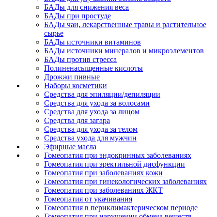
БАДы для снижения веса
БАДы при простуде
БАДы чаи, лекарственные травы и растительное
сырье
БАДы источники витаминов
БАДы источники минералов и микроэлементов
БАДы против стресса
Полиненасыщенные кислоты
Дрожжи пивные
Наборы косметики
Средства для эпиляции/депиляции
Средства для ухода за волосами
Средства для ухода за лицом
Средства для загара
Средства для ухода за телом
Средства ухода для мужчин
Эфирные масла
Гомеопатия при эндокринных заболеваниях
Гомеопатия при эректильной дисфункции
Гомеопатия при заболеваниях кожи
Гомеопатия при гинекологических заболеваниях
Гомеопатия при заболеваниях ЖКТ
Гомеопатия от укачивания
Гомеопатия в периклимактерическом периоде
Гомеопатия при нарушении обмена веществ