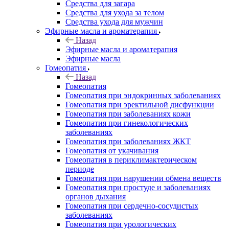
Средства для загара
Средства для ухода за телом
Средства ухода для мужчин
Эфирные масла и ароматерапия
Назад
Эфирные масла и ароматерапия
Эфирные масла
Гомеопатия
Назад
Гомеопатия
Гомеопатия при эндокринных заболеваниях
Гомеопатия при эректильной дисфункции
Гомеопатия при заболеваниях кожи
Гомеопатия при гинекологических
заболеваниях
Гомеопатия при заболеваниях ЖКТ
Гомеопатия от укачивания
Гомеопатия в периклимактерическом
периоде
Гомеопатия при нарушении обмена веществ
Гомеопатия при простуде и заболеваниях
органов дыхания
Гомеопатия при сердечно-сосудистых
заболеваниях
Гомеопатия при урологических