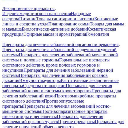
—
Лекарственные препараты
Изделия медицинского назначения
Народные
средства
Питание
Товары санитарии и гигиены
Контактные
линзы и средства ухода
Планирование семьи
Товары для мамы
и малыша
Биологически-активные добавки
Косметическая
продукция
Эфирные масла и ароматерапия
Гомеопатия
—
Препараты для лечения заболеваний органов пищеварения
Препараты для лечения заболеваний сердечно-сосудистой
системы
Препараты для лечения заболеваний мочеполовой
системы и половые гормоны
Гормональные препараты
системного действия, кроме половых гормонов и
инсулинов
Препараты для лечения заболеваний нервной
системы
Препараты для лечения заболеваний органов
дыхания
Иммуностимуляторы
Растительные лекарственные
препараты
Средства от аллергии
Препараты для лечения
заболеваний крови и системы кроветворения
Препараты для
лечения заболеваний кожи
Противомикробные препараты
системного действия
Противоопухолевые
препараты
Препараты для лечения заболеваний костно-
мышечной системы
Противопаразитарные препараты,
инсектициды и репелленты
Препараты для лечения
заболеваний органов чувств
Прочие препараты
Препараты для
лечение нарушений обмена веществ