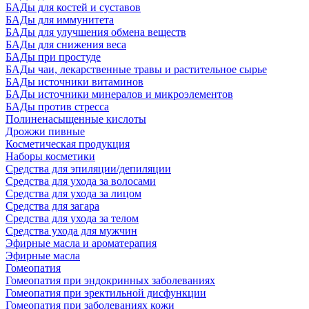
БАДы для костей и суставов
БАДы для иммунитета
БАДы для улучшения обмена веществ
БАДы для снижения веса
БАДы при простуде
БАДы чаи, лекарственные травы и растительное сырье
БАДы источники витаминов
БАДы источники минералов и микроэлементов
БАДы против стресса
Полиненасыщенные кислоты
Дрожжи пивные
Косметическая продукция
Наборы косметики
Средства для эпиляции/депиляции
Средства для ухода за волосами
Средства для ухода за лицом
Средства для загара
Средства для ухода за телом
Средства ухода для мужчин
Эфирные масла и ароматерапия
Эфирные масла
Гомеопатия
Гомеопатия при эндокринных заболеваниях
Гомеопатия при эректильной дисфункции
Гомеопатия при заболеваниях кожи