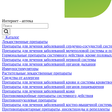
Интернет - аптека
Каталог
Лекарственные препараты
Препараты для лечения заболеваний сердечно-сосудистой сист
Препараты для лечения заболеваний мочеполовой системы и 
Гормональные препараты системного действия, кроме половых
Препараты для лечения заболеваний нервной системы
Препараты для лечения заболеваний органов дыхания
Иммуностимуляторы
Растительные лекарственные препараты
Средства от аллергии
Препараты для лечения заболеваний крови и системы кроветв
Препараты для лечения заболеваний органов пищеварения
Препараты для лечения заболеваний кожи
Противомикробные препараты системного действия
Противоопухолевые препараты
Препараты для лечения заболеваний костно-мышечной систем
Противопаразитарные препараты, инсектициды и репелленты