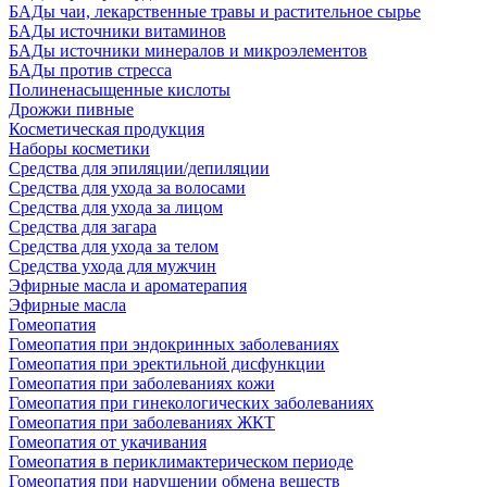
БАДы чаи, лекарственные травы и растительное сырье
БАДы источники витаминов
БАДы источники минералов и микроэлементов
БАДы против стресса
Полиненасыщенные кислоты
Дрожжи пивные
Косметическая продукция
Наборы косметики
Средства для эпиляции/депиляции
Средства для ухода за волосами
Средства для ухода за лицом
Средства для загара
Средства для ухода за телом
Средства ухода для мужчин
Эфирные масла и ароматерапия
Эфирные масла
Гомеопатия
Гомеопатия при эндокринных заболеваниях
Гомеопатия при эректильной дисфункции
Гомеопатия при заболеваниях кожи
Гомеопатия при гинекологических заболеваниях
Гомеопатия при заболеваниях ЖКТ
Гомеопатия от укачивания
Гомеопатия в периклимактерическом периоде
Гомеопатия при нарушении обмена веществ