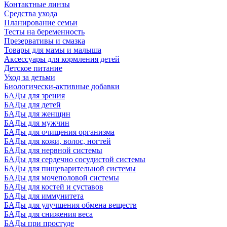
Контактные линзы
Средства ухода
Планирование семьи
Тесты на беременность
Презервативы и смазка
Товары для мамы и малыша
Аксессуары для кормления детей
Детское питание
Уход за детьми
Биологически-активные добавки
БАДы для зрения
БАДы для детей
БАДы для женщин
БАДы для мужчин
БАДы для очищения организма
БАДы для кожи, волос, ногтей
БАДы для нервной системы
БАДы для сердечно сосудистой системы
БАДы для пищеварительной системы
БАДы для мочеполовой системы
БАДы для костей и суставов
БАДы для иммунитета
БАДы для улучшения обмена веществ
БАДы для снижения веса
БАДы при простуде