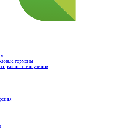
емы
половые гормоны
 гормонов и инсулинов
орения
ы