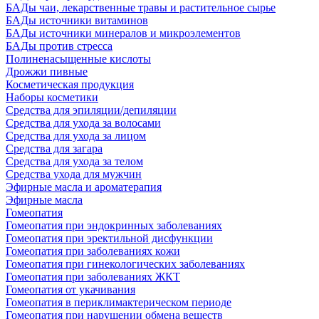
БАДы чаи, лекарственные травы и растительное сырье
БАДы источники витаминов
БАДы источники минералов и микроэлементов
БАДы против стресса
Полиненасыщенные кислоты
Дрожжи пивные
Косметическая продукция
Наборы косметики
Средства для эпиляции/депиляции
Средства для ухода за волосами
Средства для ухода за лицом
Средства для загара
Средства для ухода за телом
Средства ухода для мужчин
Эфирные масла и ароматерапия
Эфирные масла
Гомеопатия
Гомеопатия при эндокринных заболеваниях
Гомеопатия при эректильной дисфункции
Гомеопатия при заболеваниях кожи
Гомеопатия при гинекологических заболеваниях
Гомеопатия при заболеваниях ЖКТ
Гомеопатия от укачивания
Гомеопатия в периклимактерическом периоде
Гомеопатия при нарушении обмена веществ