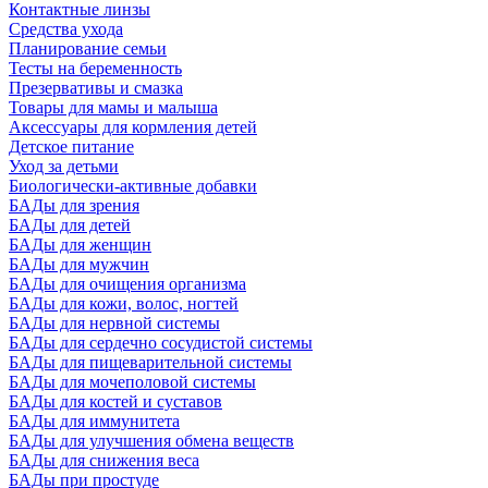
Контактные линзы
Средства ухода
Планирование семьи
Тесты на беременность
Презервативы и смазка
Товары для мамы и малыша
Аксессуары для кормления детей
Детское питание
Уход за детьми
Биологически-активные добавки
БАДы для зрения
БАДы для детей
БАДы для женщин
БАДы для мужчин
БАДы для очищения организма
БАДы для кожи, волос, ногтей
БАДы для нервной системы
БАДы для сердечно сосудистой системы
БАДы для пищеварительной системы
БАДы для мочеполовой системы
БАДы для костей и суставов
БАДы для иммунитета
БАДы для улучшения обмена веществ
БАДы для снижения веса
БАДы при простуде