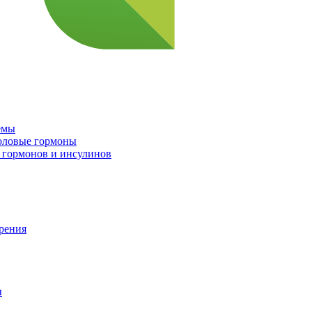
емы
половые гормоны
 гормонов и инсулинов
орения
ы