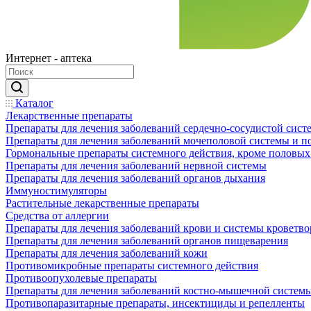
Интернет - аптека
Каталог
Лекарственные препараты
Препараты для лечения заболеваний сердечно-сосудистой сист
Препараты для лечения заболеваний мочеполовой системы и 
Гормональные препараты системного действия, кроме половых
Препараты для лечения заболеваний нервной системы
Препараты для лечения заболеваний органов дыхания
Иммуностимуляторы
Растительные лекарственные препараты
Средства от аллергии
Препараты для лечения заболеваний крови и системы кроветв
Препараты для лечения заболеваний органов пищеварения
Препараты для лечения заболеваний кожи
Противомикробные препараты системного действия
Противоопухолевые препараты
Препараты для лечения заболеваний костно-мышечной систем
Противопаразитарные препараты, инсектициды и репелленты