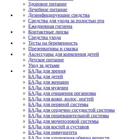
Здоровое питание
Лечебное питание
Дезинфицирующие средства
Средства для ухода за полостью рта
Ежедневная гигиена
Контактные линзы
Средства ухода
Тесты на беременность
Презервативы и смазка
Аксессуары для кормления детей
Детское питание
Уход за детьми
БАДы для зрения
БАДы для детей
БАДы для женщин
БАДы для мужчин
БАДы для очищения организма
БАДы для кожи, волос, ногтей
БАДы для нервной системы
БАДы для сердечно сосудистой системы
БАДы для пищеварительной системы
БАДы для мочеполовой системы
БАДы для костей и суставов
БАДы для иммунитета
БАДы для улучшения обмена веществ