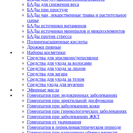
БАДы для снижения веса
БАДы при простуде
БАДы чаи, лекарственные травы и растительное
сырье
БАДы источники витаминов
БАДы источники минералов и микроэлементов
БАДы против стресса
Полиненасыщенные кислоты
Дрожжи пивные
Наборы косметики
Средства для эпиляции/депиляции
Средства для ухода за волосами
Средства для ухода за лицом
Средства для загара
Средства для ухода за телом
Средства ухода для мужчин
Эфирные масла
Гомеопатия при эндокринных заболеваниях
Гомеопатия при эректильной дисфункции
Гомеопатия при заболеваниях кожи
Гомеопатия при гинекологических заболеваниях
Гомеопатия при заболеваниях ЖКТ
Гомеопатия от укачивания
Гомеопатия в периклимактерическом периоде
Гомеопатия при нарушении обмена веществ