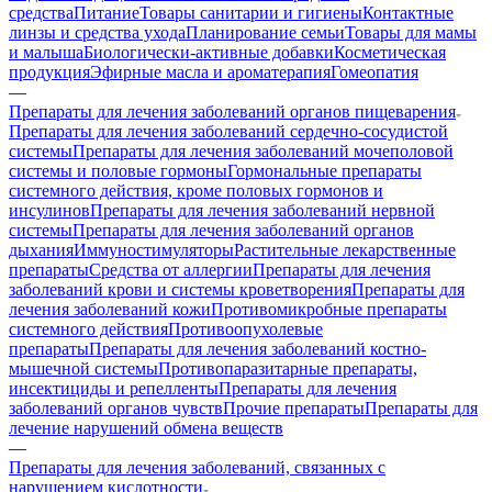
средства
Питание
Товары санитарии и гигиены
Контактные
линзы и средства ухода
Планирование семьи
Товары для мамы
и малыша
Биологически-активные добавки
Косметическая
продукция
Эфирные масла и ароматерапия
Гомеопатия
—
Препараты для лечения заболеваний органов пищеварения
Препараты для лечения заболеваний сердечно-сосудистой
системы
Препараты для лечения заболеваний мочеполовой
системы и половые гормоны
Гормональные препараты
системного действия, кроме половых гормонов и
инсулинов
Препараты для лечения заболеваний нервной
системы
Препараты для лечения заболеваний органов
дыхания
Иммуностимуляторы
Растительные лекарственные
препараты
Средства от аллергии
Препараты для лечения
заболеваний крови и системы кроветворения
Препараты для
лечения заболеваний кожи
Противомикробные препараты
системного действия
Противоопухолевые
препараты
Препараты для лечения заболеваний костно-
мышечной системы
Противопаразитарные препараты,
инсектициды и репелленты
Препараты для лечения
заболеваний органов чувств
Прочие препараты
Препараты для
лечение нарушений обмена веществ
—
Препараты для лечения заболеваний, связанных с
нарушением кислотности