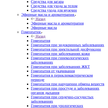
Средства для загара
Средства для ухода за телом
Средства ухода для мужчин
Эфирные масла и ароматерапия
Назад
Эфирные масла и ароматерапия
Эфирные масла
Гомеопатия
Назад
Гомеопатия
Гомеопатия при эндокринных заболеваниях
Гомеопатия при эректильной дисфункции
Гомеопатия при заболеваниях кожи
Гомеопатия при гинекологических
заболеваниях
Гомеопатия при заболеваниях ЖКТ
Гомеопатия от укачивания
Гомеопатия в периклимактерическом
периоде
Гомеопатия при нарушении обмена веществ
Гомеопатия при простуде и заболеваниях
органов дыхания
Гомеопатия при сердечно-сосудистых
заболеваниях
Гомеопатия при урологических