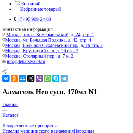
Корзина
0
Избранные товары
0
+7 495 909-24-00
Контактная информация
Москва, пр-кт Комсомольский, д. 24, стр. 1
Москва, ул. Большая Полянка, д. 42, стр. 4
Москва, Большой Сухаревский пер., д. 19 стр. 2
Москва, Крутицкий вал, д. 26 стр. 2
Москва, Столярный пер., д. 7 к. 2
info@lekarstva24.ru
Алмагель Нео сусп. 170мл N1
Главная
—
Каталог
—
Лекарственные препараты
Изделия медицинского назначения
Народные