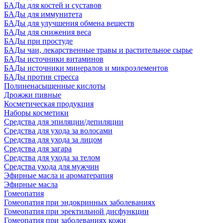
БАДы для костей и суставов
БАДы для иммунитета
БАДы для улучшения обмена веществ
БАДы для снижения веса
БАДы при простуде
БАДы чаи, лекарственные травы и растительное сырье
БАДы источники витаминов
БАДы источники минералов и микроэлементов
БАДы против стресса
Полиненасыщенные кислоты
Дрожжи пивные
Косметическая продукция
Наборы косметики
Средства для эпиляции/депиляции
Средства для ухода за волосами
Средства для ухода за лицом
Средства для загара
Средства для ухода за телом
Средства ухода для мужчин
Эфирные масла и ароматерапия
Эфирные масла
Гомеопатия
Гомеопатия при эндокринных заболеваниях
Гомеопатия при эректильной дисфункции
Гомеопатия при заболеваниях кожи