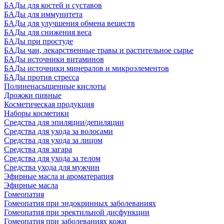
БАДы для костей и суставов
БАДы для иммунитета
БАДы для улучшения обмена веществ
БАДы для снижения веса
БАДы при простуде
БАДы чаи, лекарственные травы и растительное сырье
БАДы источники витаминов
БАДы источники минералов и микроэлементов
БАДы против стресса
Полиненасыщенные кислоты
Дрожжи пивные
Косметическая продукция
Наборы косметики
Средства для эпиляции/депиляции
Средства для ухода за волосами
Средства для ухода за лицом
Средства для загара
Средства для ухода за телом
Средства ухода для мужчин
Эфирные масла и ароматерапия
Эфирные масла
Гомеопатия
Гомеопатия при эндокринных заболеваниях
Гомеопатия при эректильной дисфункции
Гомеопатия при заболеваниях кожи