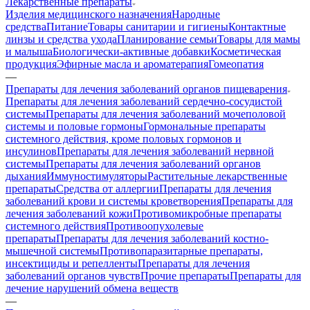
Лекарственные препараты
Изделия медицинского назначения
Народные
средства
Питание
Товары санитарии и гигиены
Контактные
линзы и средства ухода
Планирование семьи
Товары для мамы
и малыша
Биологически-активные добавки
Косметическая
продукция
Эфирные масла и ароматерапия
Гомеопатия
—
Препараты для лечения заболеваний органов пищеварения
Препараты для лечения заболеваний сердечно-сосудистой
системы
Препараты для лечения заболеваний мочеполовой
системы и половые гормоны
Гормональные препараты
системного действия, кроме половых гормонов и
инсулинов
Препараты для лечения заболеваний нервной
системы
Препараты для лечения заболеваний органов
дыхания
Иммуностимуляторы
Растительные лекарственные
препараты
Средства от аллергии
Препараты для лечения
заболеваний крови и системы кроветворения
Препараты для
лечения заболеваний кожи
Противомикробные препараты
системного действия
Противоопухолевые
препараты
Препараты для лечения заболеваний костно-
мышечной системы
Противопаразитарные препараты,
инсектициды и репелленты
Препараты для лечения
заболеваний органов чувств
Прочие препараты
Препараты для
лечение нарушений обмена веществ
—