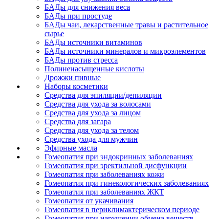
БАДы для снижения веса
БАДы при простуде
БАДы чаи, лекарственные травы и растительное
сырье
БАДы источники витаминов
БАДы источники минералов и микроэлементов
БАДы против стресса
Полиненасыщенные кислоты
Дрожжи пивные
Наборы косметики
Средства для эпиляции/депиляции
Средства для ухода за волосами
Средства для ухода за лицом
Средства для загара
Средства для ухода за телом
Средства ухода для мужчин
Эфирные масла
Гомеопатия при эндокринных заболеваниях
Гомеопатия при эректильной дисфункции
Гомеопатия при заболеваниях кожи
Гомеопатия при гинекологических заболеваниях
Гомеопатия при заболеваниях ЖКТ
Гомеопатия от укачивания
Гомеопатия в периклимактерическом периоде
Гомеопатия при нарушении обмена веществ