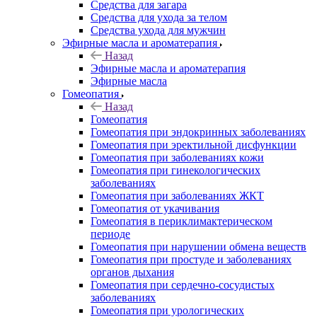
Средства для загара
Средства для ухода за телом
Средства ухода для мужчин
Эфирные масла и ароматерапия
Назад
Эфирные масла и ароматерапия
Эфирные масла
Гомеопатия
Назад
Гомеопатия
Гомеопатия при эндокринных заболеваниях
Гомеопатия при эректильной дисфункции
Гомеопатия при заболеваниях кожи
Гомеопатия при гинекологических
заболеваниях
Гомеопатия при заболеваниях ЖКТ
Гомеопатия от укачивания
Гомеопатия в периклимактерическом
периоде
Гомеопатия при нарушении обмена веществ
Гомеопатия при простуде и заболеваниях
органов дыхания
Гомеопатия при сердечно-сосудистых
заболеваниях
Гомеопатия при урологических