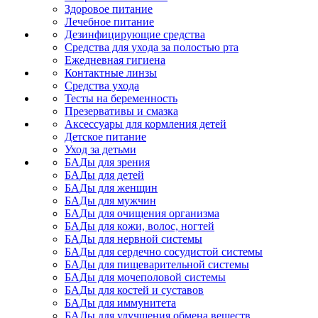
Здоровое питание
Лечебное питание
Дезинфицирующие средства
Средства для ухода за полостью рта
Ежедневная гигиена
Контактные линзы
Средства ухода
Тесты на беременность
Презервативы и смазка
Аксессуары для кормления детей
Детское питание
Уход за детьми
БАДы для зрения
БАДы для детей
БАДы для женщин
БАДы для мужчин
БАДы для очищения организма
БАДы для кожи, волос, ногтей
БАДы для нервной системы
БАДы для сердечно сосудистой системы
БАДы для пищеварительной системы
БАДы для мочеполовой системы
БАДы для костей и суставов
БАДы для иммунитета
БАДы для улучшения обмена веществ