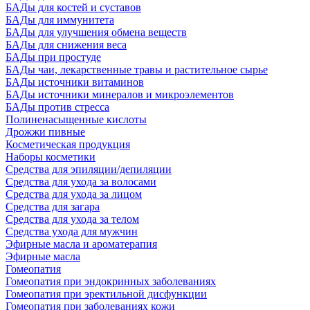
БАДы для костей и суставов
БАДы для иммунитета
БАДы для улучшения обмена веществ
БАДы для снижения веса
БАДы при простуде
БАДы чаи, лекарственные травы и растительное сырье
БАДы источники витаминов
БАДы источники минералов и микроэлементов
БАДы против стресса
Полиненасыщенные кислоты
Дрожжи пивные
Косметическая продукция
Наборы косметики
Средства для эпиляции/депиляции
Средства для ухода за волосами
Средства для ухода за лицом
Средства для загара
Средства для ухода за телом
Средства ухода для мужчин
Эфирные масла и ароматерапия
Эфирные масла
Гомеопатия
Гомеопатия при эндокринных заболеваниях
Гомеопатия при эректильной дисфункции
Гомеопатия при заболеваниях кожи