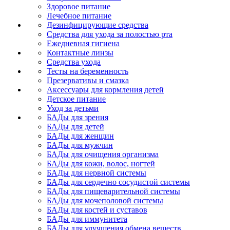
Здоровое питание
Лечебное питание
Дезинфицирующие средства
Средства для ухода за полостью рта
Ежедневная гигиена
Контактные линзы
Средства ухода
Тесты на беременность
Презервативы и смазка
Аксессуары для кормления детей
Детское питание
Уход за детьми
БАДы для зрения
БАДы для детей
БАДы для женщин
БАДы для мужчин
БАДы для очищения организма
БАДы для кожи, волос, ногтей
БАДы для нервной системы
БАДы для сердечно сосудистой системы
БАДы для пищеварительной системы
БАДы для мочеполовой системы
БАДы для костей и суставов
БАДы для иммунитета
БАДы для улучшения обмена веществ