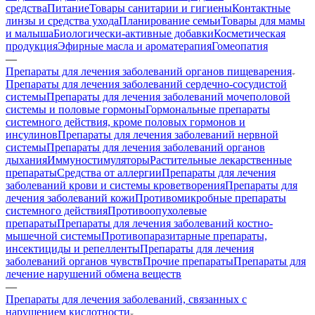
средства
Питание
Товары санитарии и гигиены
Контактные
линзы и средства ухода
Планирование семьи
Товары для мамы
и малыша
Биологически-активные добавки
Косметическая
продукция
Эфирные масла и ароматерапия
Гомеопатия
—
Препараты для лечения заболеваний органов пищеварения
Препараты для лечения заболеваний сердечно-сосудистой
системы
Препараты для лечения заболеваний мочеполовой
системы и половые гормоны
Гормональные препараты
системного действия, кроме половых гормонов и
инсулинов
Препараты для лечения заболеваний нервной
системы
Препараты для лечения заболеваний органов
дыхания
Иммуностимуляторы
Растительные лекарственные
препараты
Средства от аллергии
Препараты для лечения
заболеваний крови и системы кроветворения
Препараты для
лечения заболеваний кожи
Противомикробные препараты
системного действия
Противоопухолевые
препараты
Препараты для лечения заболеваний костно-
мышечной системы
Противопаразитарные препараты,
инсектициды и репелленты
Препараты для лечения
заболеваний органов чувств
Прочие препараты
Препараты для
лечение нарушений обмена веществ
—
Препараты для лечения заболеваний, связанных с
нарушением кислотности