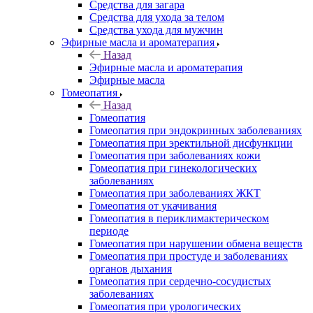
Средства для загара
Средства для ухода за телом
Средства ухода для мужчин
Эфирные масла и ароматерапия
Назад
Эфирные масла и ароматерапия
Эфирные масла
Гомеопатия
Назад
Гомеопатия
Гомеопатия при эндокринных заболеваниях
Гомеопатия при эректильной дисфункции
Гомеопатия при заболеваниях кожи
Гомеопатия при гинекологических
заболеваниях
Гомеопатия при заболеваниях ЖКТ
Гомеопатия от укачивания
Гомеопатия в периклимактерическом
периоде
Гомеопатия при нарушении обмена веществ
Гомеопатия при простуде и заболеваниях
органов дыхания
Гомеопатия при сердечно-сосудистых
заболеваниях
Гомеопатия при урологических