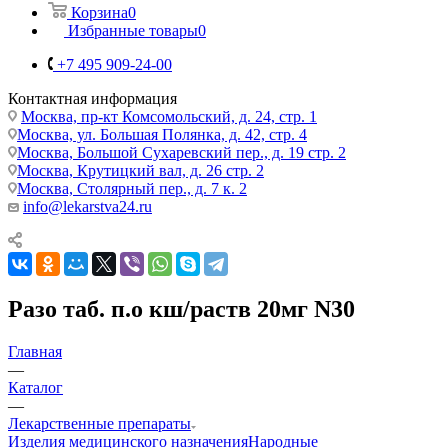
Корзина
0
Избранные товары
0
+7 495 909-24-00
Контактная информация
Москва, пр-кт Комсомольский, д. 24, стр. 1
Москва, ул. Большая Полянка, д. 42, стр. 4
Москва, Большой Сухаревский пер., д. 19 стр. 2
Москва, Крутицкий вал, д. 26 стр. 2
Москва, Столярный пер., д. 7 к. 2
info@lekarstva24.ru
Разо таб. п.о кш/раств 20мг N30
Главная
—
Каталог
—
Лекарственные препараты
Изделия медицинского назначения
Народные