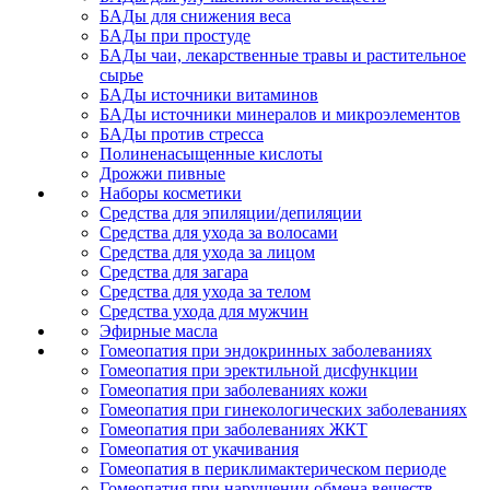
БАДы для снижения веса
БАДы при простуде
БАДы чаи, лекарственные травы и растительное
сырье
БАДы источники витаминов
БАДы источники минералов и микроэлементов
БАДы против стресса
Полиненасыщенные кислоты
Дрожжи пивные
Наборы косметики
Средства для эпиляции/депиляции
Средства для ухода за волосами
Средства для ухода за лицом
Средства для загара
Средства для ухода за телом
Средства ухода для мужчин
Эфирные масла
Гомеопатия при эндокринных заболеваниях
Гомеопатия при эректильной дисфункции
Гомеопатия при заболеваниях кожи
Гомеопатия при гинекологических заболеваниях
Гомеопатия при заболеваниях ЖКТ
Гомеопатия от укачивания
Гомеопатия в периклимактерическом периоде
Гомеопатия при нарушении обмена веществ